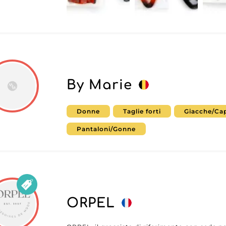
offerta con DueGi sas e arricchire il tuo inve
tendenza e qualità. Approfitta oggi stesso de
sas - Bijoux D'autore" e rendi il tuo negozio 
nella tua regione.
By Marie
Donne
Taglie forti
Giacche/Cap
Pantaloni/Gonne
ORPEL