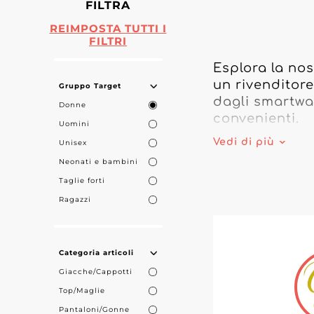
FILTRA
REIMPOSTA TUTTI I
FILTRI
Esplora la nos
un rivenditore
Gruppo Target
dagli smartwat
Donne
convenienti.

Uomini
Vedi di più
Unisex
I nostri gross
Neonati e bambini
Grazie alla no
Taglie forti
competitive se
Ragazzi
nostri fornitor
Che tu abbia 
orologio da do
Categoria articoli
tutte le tue es
Giacche/Cappotti
opportunità di
Top/Maglie
con prodotti d
Pantaloni/Gonne