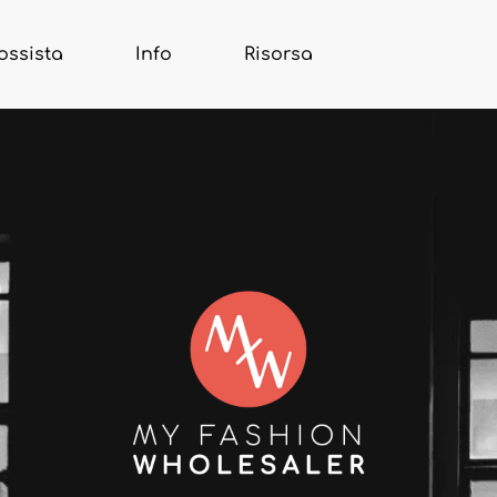
ossista
Info
Risorsa