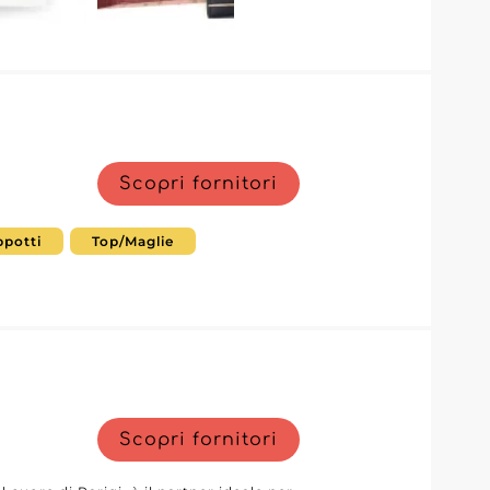
ntario con articoli che uniscono
i numerosi vantaggi offerti da "DueGi
un punto di riferimento imprescindibile
Scopri fornitori
potti
Top/Maglie
Scopri fornitori