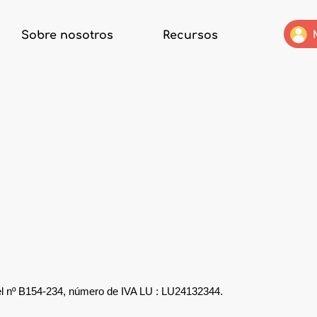
Sobre nosotros
Recursos
 el nº B154-234, número de IVA LU : LU24132344.