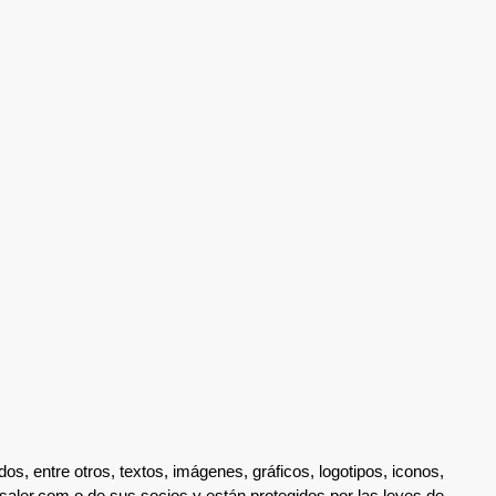
os, entre otros, textos, imágenes, gráficos, logotipos, iconos,
saler.com o de sus socios y están protegidos por las leyes de