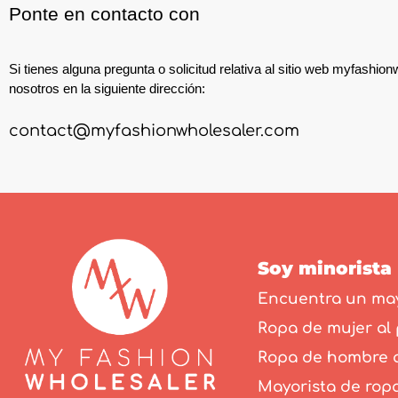
Ponte en contacto con
Si tienes alguna pregunta o solicitud relativa al sitio web myfashi
nosotros en la siguiente dirección:
contact@myfashionwholesaler.com
Soy minorista
Encuentra un may
Ropa de mujer al
Ropa de hombre a
Mayorista de ropa