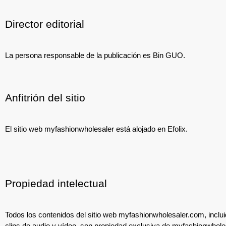
Director editorial
La persona responsable de la publicación es Bin GUO.
Anfitrión del sitio
El sitio web myfashionwholesaler está alojado en Efolix.
Propiedad intelectual
Todos los contenidos del sitio web myfashionwholesaler.com, incluid
clips de audio y vídeo, son propiedad exclusiva de myfashionwhole