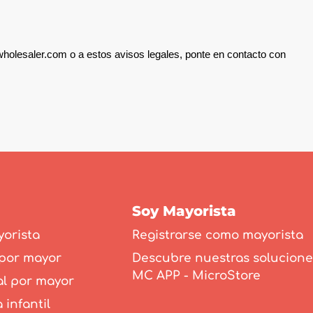
onwholesaler.com o a estos avisos legales, ponte en contacto con
Soy Mayorista
orista
Registrarse como mayorista
 por mayor
Descubre nuestras solucione
MC APP - MicroStore
l por mayor
 infantil