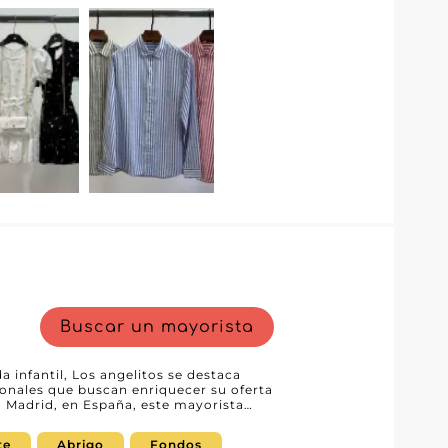
nte seleccionada, asegurando calidad y
evendedores cautivar a una clientela
os para responder a todas las
 Este enfoque centrado en el cliente
alquier empresa que desee desarrollar
on
e, precios competitivos y la garantía
estándares de calidad. Además, al
nefician de una logística eficiente que
oles reabastecer rápidamente sus
e fortalecer su posición en el mercado
n verdadero activo estratégico,
e y productos a la vanguardia de la
Buscar un mayorista
 infantil, Los angelitos se destaca
ionales que buscan enriquecer su oferta
a Madrid, en España, este mayorista
bebés y niños, desde abrigos hasta
bajo. Los angelitos no es un simple
te
Abrigo
Fondos