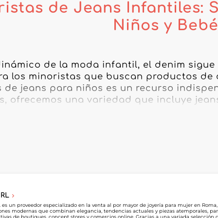
istas de Jeans Infantiles:
Niños y Bebé
inámico de la moda infantil, el denim sigue 
ra los minoristas que buscan productos de 
s de jeans para niños es un recurso indispen
s, ofrecemos una variedad que incluye jeans
eans ajustados para niños y jeans slim para 
didad y estilo, satisfaciendo las necesidade
s de jeans para niños que seleccionamos se 
a proporcionar productos tanto de moda c
s para niños o jeans para niñas, nuestros m
regularmente para mantenerse al día con las
SRL
borar con nuestros mayoristas, no solo obtie
L es un proveedor especializado en la venta al por mayor de joyería para mujer en Roma, I
ones modernas que combinan elegancia, tendencias actuales y piezas atemporales, para 
ventajas competitivas en términos de precio
tivas de boutiques, concept stores y comercios online. Gracias a una variada selección 