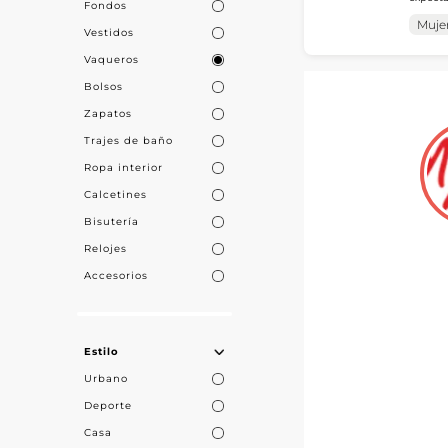
Fondos
a los p
objetivo es a
Present
Muje
Vestidos
de apro
de calidad, a
del pro
Vaqueros
Bolsos
Zapatos
Trajes de baño
Ropa interior
Calcetines
Bisutería
Relojes
Accesorios
Estilo
Urbano
Deporte
Casa