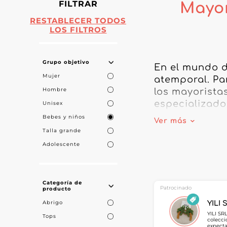
FILTRAR
Mayor
RESTABLECER TODOS
LOS FILTROS
Grupo objetivo
En el mundo d
Mujer
atemporal. Pa
Hombre
los mayorista
especializado
Unisex
para niños, j
Bebes y niños
Ver más
combinar como
Talla grande
Adolescente
Los mayorista
capacidad par
buscando jean
Categoría de
actualizadas 
Patrocinado
producto
Abrigo
YILI 
Al elegir cola
YILI SR
Tops
colecci
sino también 
expecta