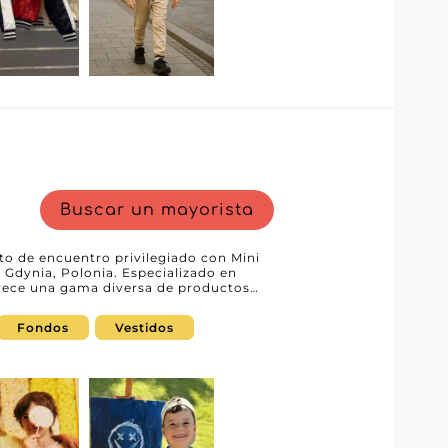
u tienda y le ayuda a destacar en el
Buscar un mayorista
to de encuentro privilegiado con Mini
 Gdynia, Polonia. Especializado en
rece una gama diversa de productos
, denim y vestidos. Estas colecciones
 las necesidades de los profesionales
Fondos
Vestidos
. Los revendedores encontrarán en Mini
icio al cliente y siempre listo para
lemento crucial para destacar en un
inguen por diseños modernos y un
 finales estilo y comodidad durante