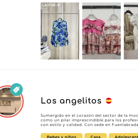
confianza. Cada colección está meticulosame
atractivo indiscutible, lo que permite a los r
femenina exigente. Al elegir New epoch, los comerciantes acceden a un servicio al
cliente impecable, con equipos dedicados list
preguntas y apoyar las decisiones de compra.
hace de New epoch un aliado valioso para cu
su gama de productos de moda para mujeres. Los beneficios para los minoristas s
múltiples: colecciones renovadas regularment
de productos que cumplen con los más altos 
asociarse con New epoch, los minoristas se be
minimiza los tiempos de entrega, permitiénd
existencias. Para cualquier empresa que dese
de la moda femenina, New epoch representa u
combinando conocimientos, servicio impecabl
moda.
Los angelitos
Sumergido en el corazón del sector de la moda
como un pilar imprescindible para los profes
con estilo y calidad. Con sede en Fuenlabrad
ofrece una gama completa de productos para 
vestidos, pasando por partes de arriba y de a
Bebes y niños
Casa
Adolescen