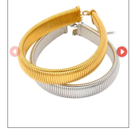
optimizando así la gestión y la presentación de su
catálogo de joyas. Esto se traduce en una navegación
fluida y una gestión simplificada de tus pedidos. Es una
gran ventaja para los revendedores que buscan un socio
capaz de proporcionar de forma eficiente soluciones de
comercio electrónico modernas. Al trabajar y elegir
Benetti Giuseppe Snc di Renato Benetti e C., te
beneficias de productos competitivos en calidad y
precio, garantizando así un margen atractivo para tu
empresa. Súmale a esto la reputación de excelencia de
este mayorista en Italia y tendrás la fórmula perfecta
para impulsar tus ventas. Elige calidad y rendimiento
optando por Benetti Giuseppe Snc di Renato Benetti e C.
a través de nuestra plataforma. Asegura a tu clientela
una experiencia única con piezas excepcionales que
marcarán la diferencia.