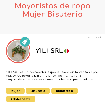
Mayoristas de ropa
Mujer Bisutería
Patrocinado
YILI SRL
YILI SRL es un proveedor especializado en la venta al por
mayor de joyería para mujer en Roma, Italia. El
mayorista ofrece colecciones modernas que combinan
elegancia, tendencias actuales y piezas atemporales,
para satisfacer las expectativas de boutiques, concept
stores y comercios online. Gracias a una variada
Mujer
Bisutería
bigiotteria
selección de joyas, YILI SRL acompaña a los
profesionales que desean enriquecer su oferta con
Adolescente
accesorios adaptados a las necesidades del mercado
femenino. Presente en MicroStore, YILI SRL permite a los