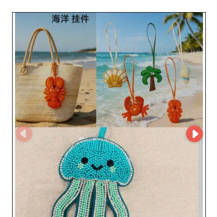
profesionales descubrir fácilmente sus colecciones y
simplificar su proceso de aprovisionamiento. Al crear
una cuenta en My Fashion Wholesaler, los minoristas
pueden solicitar acceso al MicroStore del proveedor y
desarrollar una colaboración con un especialista
reconocido en joyería al por mayor.