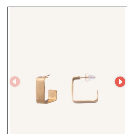
el escaparate de cualquier tienda sea más atractivo y
dinámico. Para minoristas y revendedores que buscan
un socio confiable en el sector de la joyería,
FEGGAROPETRA JEWELS OE representa una excelente
oportunidad. Al registrarse en My Fashion Wholesaler,
los profesionales acceden de inmediato al perfil
completo del proveedor y a sus datos de contacto, lo
que les permite explorar fácilmente su oferta y
establecer una relación de confianza. Este enfoque
ayuda a los minoristas a conectarse de forma eficaz con
un proveedor de prestigio y a garantizar a sus clientas
un acceso continuo a las últimas tendencias en joyería
femenina.