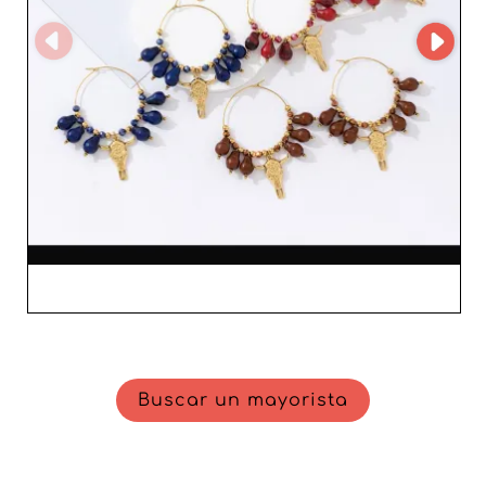
invierte en mucho más que productos; invierte en una
alianza fiable que le ayudará a hacer crecer su negocio
mientras satisface plenamente a su clientela femenina.
Confíe en la calidad y la integridad de FANNY para
respaldar el éxito de su actividad de reventa de joyería.
Buscar un mayorista