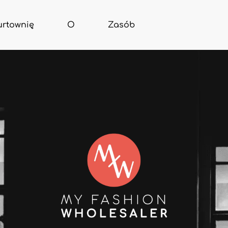
urtownię
O
Zasób