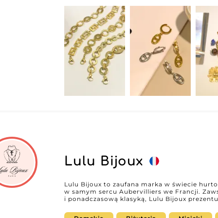
odsprzedawcom, aby pozostać konkurencyjnym
dostawcy i danych kontaktowych, wystarczy 
Wholesaler. Nawiąż bezpośredni kontakt z ich
partnerstwa, które wzbogacą Twoją ofertę bi
stale zmieniającym się rynku.
Lulu Bijoux
Lulu Bijoux to zaufana marka w świecie hurtow
w samym sercu Aubervilliers we Francji. Zaw
i ponadczasową klasyką, Lulu Bijoux prezent
odpowiadać na każdy styl. Niezależnie od tego
wyrazistych, modnych elementów, czy niezbę