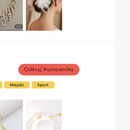
Odkryj hurtownika
Miejski
Sport