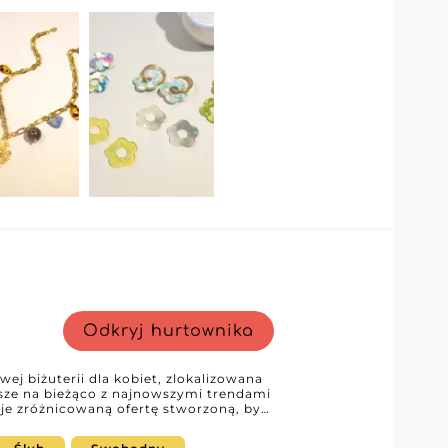
i. Aby uzyskać dostęp do ich profilu
zarejestrować się na My Fashion
 firmą i odkrywaj możliwości
żuterii i pozwolą utrzymać przewagę na
Odkryj hurtownika
ej biżuterii dla kobiet, zlokalizowana
sze na bieżąco z najnowszymi trendami
uje zróżnicowaną ofertę stworzoną, by
, czy Twoje klientki szukają
dnych dodatków na co dzień, kolekcja