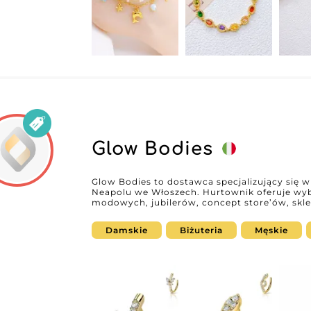
Glow Bodies
Glow Bodies to dostawca specjalizujący się w
Neapolu we Włoszech. Hurtownik oferuje wybó
modowych, jubilerów, concept store’ów, skl
internetowych poszukujących nowoczesnych, 
wprowadzanym nowościom Glow Bodies wspier
Damskie
Biżuteria
Męskie
wzbogacić swoją ofertę o akcesoria zgodne z aktua
MicroStore, Glow Bodies umożliwia profesjo
kolekcji i uproszczenie procesu zaopatrzenia
Wholesaler, sprzedawcy detaliczni mogą pop
i nawiązać współpracę ze specjalistą od hurtu 