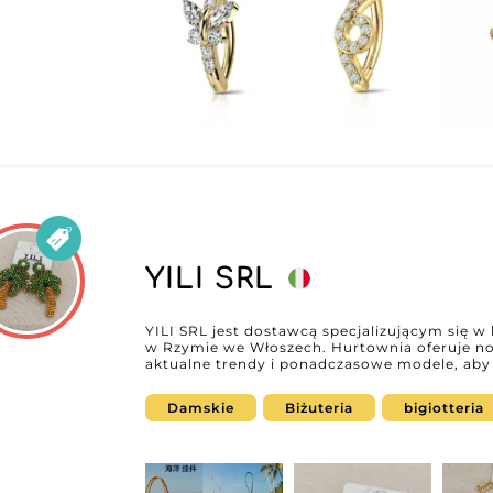
YILI SRL
YILI SRL jest dostawcą specjalizującym się w 
w Rzymie we Włoszech. Hurtownia oferuje no
aktualne trendy i ponadczasowe modele, aby
concept store’ów i sprzedawców internetow
biżuterii YILI SRL wspiera profesjonalistów, 
Damskie
Biżuteria
bigiotteria
akcesoria dopasowane do potrzeb rynku kobiecego. Obecny na MicroStor
umożliwia profesjonalistom łatwe odkrywanie
procesu zaopatrzenia. Zakładając konto na M
poprosić o dostęp do MicroStore dostawcy i
specjalistą od hurtowej sprzedaży biżuterii.