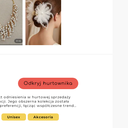
Odkryj hurtownika
nkt odniesienia w hurtowej sprzedaży
cji. Jego obszerna kolekcja została
preferencji, łącząc współczesne trendy
 stylu każdej kobiety. Od eleganckich
cje po nieprzemijające klasyki, Trésor
Unisex
Akcesoria
, gwarantując, że Twoje klientki zawsze
 różnorodność niezbędne detalistom i