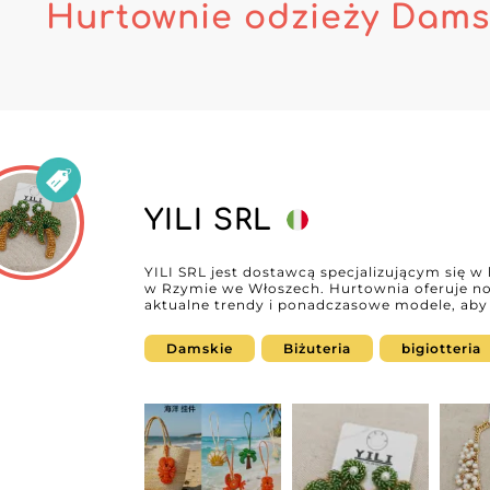
Hurtownie odzieży Damsk
YILI SRL
YILI SRL jest dostawcą specjalizującym się w 
w Rzymie we Włoszech. Hurtownia oferuje no
aktualne trendy i ponadczasowe modele, aby
concept store’ów i sprzedawców internetow
biżuterii YILI SRL wspiera profesjonalistów, 
Damskie
Biżuteria
bigiotteria
akcesoria dopasowane do potrzeb rynku kobiecego. Obecny na MicroStor
umożliwia profesjonalistom łatwe odkrywanie
procesu zaopatrzenia. Zakładając konto na M
poprosić o dostęp do MicroStore dostawcy i
specjalistą od hurtowej sprzedaży biżuterii.