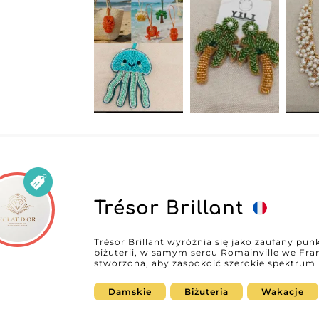
Trésor Brillant
Trésor Brillant wyróżnia się jako zaufany pu
biżuterii, w samym sercu Romainville we Fran
stworzona, aby zaspokoić szerokie spektrum 
z ponadczasową klasyką, by dopasować się do
kreacji odzwierciedlających najnowsze tenden
Damskie
Biżuteria
Wakacje
Brillant oferuje bogaty i zróżnicowany wybór
znajdą prawdziwą perełkę. Dla profesjonalistów mody poszukujących rzetelnego
dostawcy, Trésor Brillant zapewnia stałość i