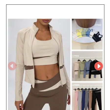
wybór produktów na czele trendów. Dla detalistów i
dystrybutorów poszukujących rzetelnych dostawców
UMI oferuje znacznie więcej niż wysokiej jakości
produkty: niezawodność i rozwój firmy są w centrum jej
priorytetów. Rejestrując się na My Fashion Wholesaler,
profesjonaliści uzyskują dostęp do pełnego profilu
dostawcy UMI oraz do kompletnych danych
kontaktowych, co gwarantuje płynną komunikację i
spersonalizowane wsparcie. Odkryj, jak partnerstwo z
UMI może pomóc Ci utrzymać przewagę w nieustannie
zmieniającym się świecie damskiej odzieży sportowej.