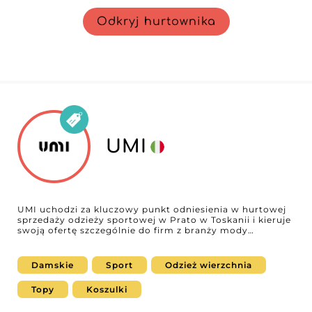
Odkryj hurtownika
UMI
UMI uchodzi za kluczowy punkt odniesienia w hurtowej
sprzedaży odzieży sportowej w Prato w Toskanii i kieruje
swoją ofertę szczególnie do firm z branży mody
damskiej. Łącząc dynamikę aktualnych trendów z
ponadczasową elegancją podstawowych fasonów, UMI
oferuje zróżnicowaną gamę odzieży sportowej
Damskie
Sport
Odzież wierzchnia
odpowiadającą na zmiany rynkowe. Starannie dobrana
selekcja obejmuje zarówno modne modele, jak i
Topy
Koszulki
praktyczne klasyki, co czyni ją zaufanym partnerem dla
firm pragnących zaoferować swoim klientkom szeroki