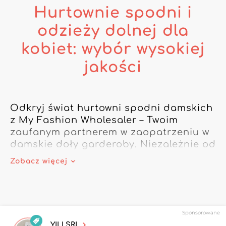
Hurtownie spodni i
odzieży dolnej dla
kobiet: wybór wysokiej
jakości
Odkryj świat hurtowni spodni damskich 
z My Fashion Wholesaler – Twoim 
zaufanym partnerem w zaopatrzeniu w 
damskie doły garderoby. Niezależnie od 
tego, czy szukasz eleganckich spodni 
Zobacz więcej
damskich, ponadczasowych jeansów 
damskich, wyrafinowanych spódnic 
damskich czy casualowych szortów 
damskich, nasza selekcja została 
Sponsorowane
stworzona, aby wzbogacić Twój sklep o 
YILI SRL