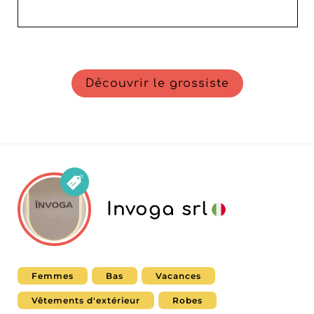
Découvrir le grossiste
Invoga srl
Femmes
Bas
Vacances
Vêtements d'extérieur
Robes