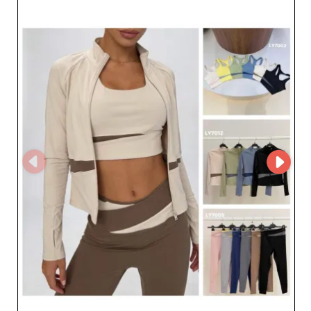
de qualité : la fiabilité et la croissance de l'entreprise
sont au cœur de ses priorités. En s'inscrivant sur My
Fashion Wholesaler, les professionnels accèdent au profil
fournisseur complet d'UMI et à ses coordonnées
complètes, garantissant une communication fluide et un
accompagnement personnalisé. Découvrez comment un
partenariat avec UMI peut vous aider à garder une
longueur d'avance dans l'univers en constante évolution
des vêtements de sport féminins.