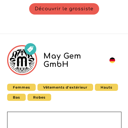
Découvrir le grossiste
May Gem
GmbH
Femmes
Vêtements d'extérieur
Hauts
Bas
Robes