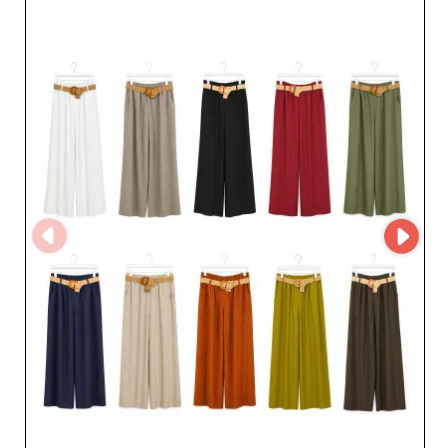
Sur My Fashion Wholesaler, consultez le 
profil de chaque grossiste pantalon 
femme, comparez leurs spécialités et 
contactez-les directement. Créez votre 
compte pour accéder à davantage 
d'informations et retrouvez leurs 
catalogues sur l'application MicroStore 
afin de simplifier votre sourcing et 
développer votre activité avec des 
partenaires de confiance.