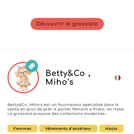
Découvrir le grossiste
Betty&Co，
Miho‘s
Betty&Co, Miho's est un fournisseur spécialisé dans la
vente en gros de prêt-à-porter féminin à Prato, en Italie.
Le grossiste propose des collections modernes
comprenant des vêtements, robes, tops, pantalons et
ensembles assortis, développées pour répondre aux
attentes des boutiques, concept stores et e-
Femmes
Vêtements d'extérieur
Hauts
commerçants. Grâce à un style urbain et des collections