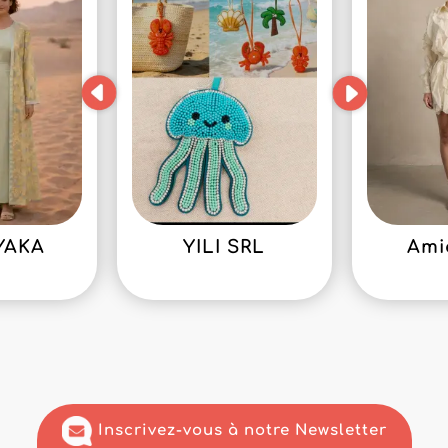
YAKA
YILI SRL
Ami
Inscrivez-vous à notre Newsletter