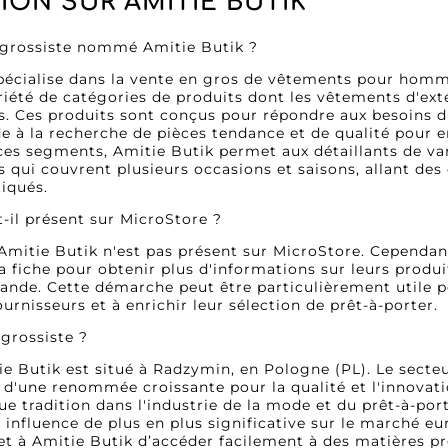
ION SUR AMITIE BUTIK
e grossiste nommé Amitie Butik ?
pécialise dans la vente en gros de vêtements pour homm
été de catégories de produits dont les vêtements d'extéri
s. Ces produits sont conçus pour répondre aux besoins di
e à la recherche de pièces tendance et de qualité pour en
ces segments, Amitie Butik permet aux détaillants de var
es qui couvrent plusieurs occasions et saisons, allant de
tiqués.
t-il présent sur MicroStore ?
 Amitie Butik n'est pas présent sur MicroStore. Cependant,
a fiche pour obtenir plus d'informations sur leurs produit
de. Cette démarche peut être particulièrement utile po
fournisseurs et à enrichir leur sélection de prêt-à-porter.
 grossiste ?
ie Butik est situé à Radzymin, en Pologne (PL). Le secteu
t d'une renommée croissante pour la qualité et l'innovat
e tradition dans l'industrie de la mode et du prêt-à-port
 influence de plus en plus significative sur le marché eu
t à Amitie Butik d’accéder facilement à des matières pre