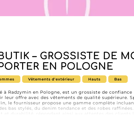
 BUTIK – GROSSISTE DE 
-PORTER EN POLOGNE
ommes
Vêtements d'extérieur
Hauts
Bas
ué à Radzymin en Pologne, est un grossiste de confiance 
ir leur offre avec des vêtements de qualité supérieure. Sp
lin, le fournisseur propose une gamme complète incluan
es bas stylés, du denim tendance et des robes raffinées
ort et durabilité, répondant ainsi aux attentes des clients 
 années d’expérience dans le secteur de la mode, Amiti
sur le marché B2B. Son offre se distingue par une diversi