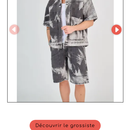
devient un jeu d'enfant. Vous profitez ainsi d'une gestion
simplifiée et d'une disponibilité de stock en temps réel,
atouts majeurs pour optimiser votre
réapprovisionnement sans efforts inutiles. Topmonday
conjugue fiabilité et réactivité. Son positionnement en
tant que partenaire solide vous permet de rester en
avance sur la concurrence et de répondre efficacement
aux attentes de vos propres clients. Les avantages sont
nombreux : de la réduction des délais de livraison à une
communication fluide, chaque interaction avec
Topmonday se traduit par une satisfaction accrue.
Rejoignez la communauté de professionnels qui font
confiance à Topmonday et offrez à votre clientèle une
collection de produits résolument modernes et adaptés
à la vie urbaine. Misez sur un grossiste conscient des
enjeux de la mode masculine et propulsez votre
entreprise vers de nouveaux sommets.
Découvrir le grossiste