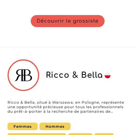
Découvrir le grossiste
Ricco & Bella
Ricco & Bella, situé à Warszawa, en Pologne, représente
une opportunité précieuse pour tous les professionnels
du prêt-à-porter à la recherche de partenaires de
confiance. Spécialisé dans une large gamme de
vêtements, ce grossiste se démarque par la qualité et la
variété de ses produits. Avec une sélection composée de
Femmes
Hommes
manteaux, hauts, bas et robes, Ricco & Bella répond
parfaitement aux besoins des détaillants qui ciblent une