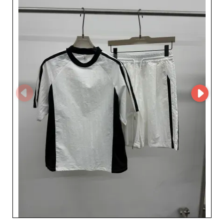
style et praticité, essentielle pour une garde-robe
masculine sophistiquée. Les hauts et bas proposés
s'intègrent facilement dans le quotidien de tout homme
moderne, tandis que le denim se décline dans des
coupes intemporelles, essentielles pour une mode
masculine durable. Collaborer avec A•W BRAND signifie
également s'associer à une entreprise qui comprend
l'importance de l'éthique et de la qualité. Chaque pièce
est réalisée avec une attention minutieuse aux détails,
garantissant ainsi une satisfaction totale du client final.
En intégrant A•W BRAND dans vos fournisseurs, les
professionnels élargissent leurs horizons avec des
accessoires de mode qui complètent parfaitement l'offre
de vêtements. Ce rapprochement stratégique permet de
créer une offre harmonieuse et séduisante, attirant ainsi
une clientèle fidèle et diversifiée. Ainsi, choisir A•W
BRAND, c'est opter pour la qualité, l'innovation et un
service exceptionnel, assurant un avantage compétitif
sur le marché du prêt-à-porter masculin. Équipez votre
boutique grâce à un partenaire de confiance et accédez
à un monde où la mode rencontre la performance
commerciale.