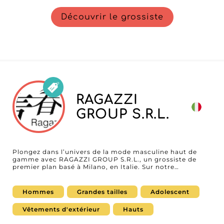
Découvrir le grossiste
RAGAZZI
GROUP S.R.L.
Plongez dans l’univers de la mode masculine haut de
gamme avec RAGAZZI GROUP S.R.L., un grossiste de
premier plan basé à Milano, en Italie. Sur notre
plateforme B2B, nous vous présentons en exclusivité les
collections exceptionnelles de ce fournisseur pour les
professionnels ciblant les hommes. Spécialisé dans les
Hommes
Grandes tailles
Adolescent
manteaux, hauts, bas et denim, RAGAZZI GROUP S.R.L.
incarne l’élégance à l’italienne tout en restant fidèle à
Vêtements d'extérieur
Hauts
une qualité irréprochable. En tant que marchand à la
recherche de partenaires fiables, vous serez séduit par