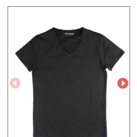
leur savoir-faire et leur service irréprochable. Chaque
pièce est conçue avec un souci du détail qui répond aux
standards les plus élevés de l'industrie. Collaborer avec
RAGAZZI GROUP S.R.L., c'est choisir un partenaire qui
valorise fiabilité et qualité, créant ainsi une confiance
inébranlable avec ses revendeurs. Avec l’approche
RAGAZZI GROUP S.R.L., accédez à un monde où
l’innovation et le style se rencontrent pour proposer à
votre clientèle des produits toujours à la pointe des
tendances. RAGAZZI GROUP S.R.L. tire parti de
MicroStore pour faciliter une expérience d’achat
optimisée et intuitive, mettant ainsi à disposition une
interface simple qui vous permet de parcourir et de
sélectionner facilement les styles adéquats pour votre
marché. Profitez des avantages d'un partenaire qui met
la satisfaction de ses affiliés au cœur de sa mission.
RAGAZZI GROUP S.R.L. vous offre l’opportunité d’étoffer
votre inventaire avec des pièces qui promettent non
seulement de conquérir le cœur de votre clientèle, mais
aussi de garantir des retours sur investissement
impressionnants. Laissez la mode raffinée et
sophistiquée de RAGAZZI GROUP S.R.L. transformer
votre offre produit tout en répondant aux attentes de
votre clientèle masculine exigeante.