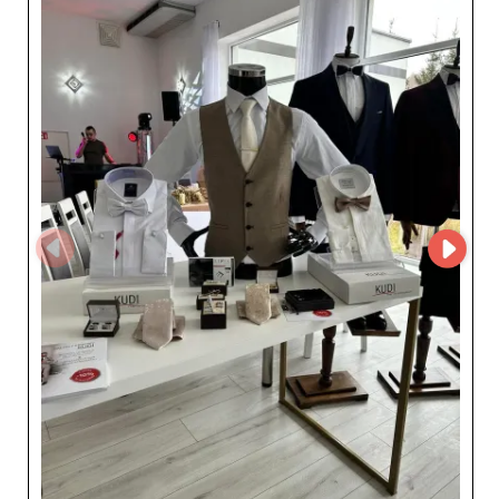
reflètent une attention minutieuse aux détails et une
maîtrise artisanale qui séduiront à coup sûr les
revendeurs cherchant à se différencier sur le marché. En
plus de proposer des produits exceptionnels, KUDI
GROUP utilise la technologie MicroStore, offrant ainsi
une interface conviviale et un accès facile à leur
catalogue. Cette solution innovante simplifie le
processus de commande, permettant aux revendeurs de
gérer efficacement leurs achats et de rester compétitifs
à tout moment. La fiabilité de KUDI GROUP s'étend
également à ses services. Grâce à une logistique bien
rodée et un service client réactif, les revendeurs peuvent
compter sur des livraisons rapides et un support dédié
pour faire face à toute éventualité. Ce dévouement à
l'excellence, associé à un rapport qualité-prix attractif,
fait de KUDI GROUP un allié précieux pour développer
son activité avec succès. Opter pour KUDI GROUP, c'est
choisir un grossiste qui associe élégance, qualité et
performance, apportant ainsi une valeur ajoutée
indéniable à toute entreprise souhaitant se démarquer
dans le secteur de la mode masculine.