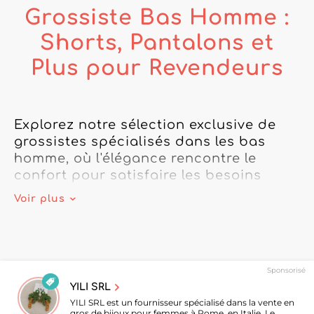
Grossiste Bas Homme :
Shorts, Pantalons et
Plus pour Revendeurs
Explorez notre sélection exclusive de 
grossistes spécialisés dans les bas 
homme, où l'élégance rencontre le 
confort pour satisfaire les besoins 
variés de votre clientèle masculine. 
Voir plus
Proposant une vaste gamme de 
produits, de pantalons pour homme 
légers aux shorts tendance, nos 
grossistes vous garantissent des 
Sponsorisé
pièces de qualité supérieure adaptées 
YILI SRL
à toutes les saisons.

YILI SRL est un fournisseur spécialisé dans la vente en
gros de bijoux pour femmes à Rome, en Italie. Le