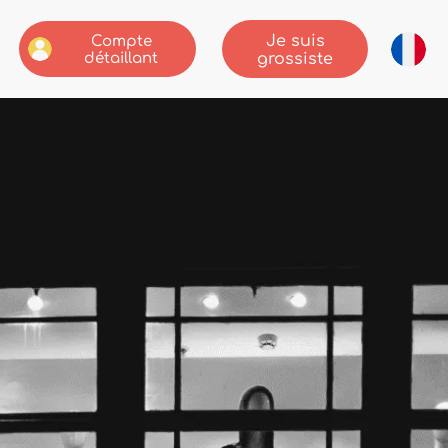
Je suis
Compte
détaillant
grossiste