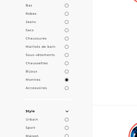
ou d'une mont
Bas
des revendeurs
Robes
Jeans
Optez pour un 
Sacs
l'excellence.
Chaussures
Maillots de bain
Sous-vêtements
Chaussettes
Bijoux
Montres
Accessoires
Style
Urbain
Sport
Maison