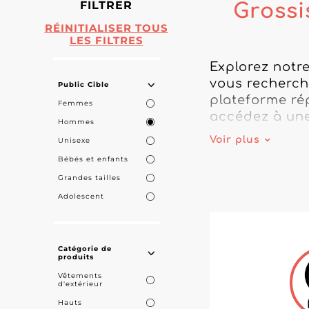
FILTRER
Grossi
RÉINITIALISER TOUS
LES FILTRES
Explorez notr
vous recherch
Public Cible
plateforme ré
Femmes
accédez à une
Hommes
marques les pl
Voir plus
Unisexe
Bébés et enfants
Pour les bouti
Grandes tailles
hommes pas che
Adolescent
rendez-vous, 
durables.

Les montres h
Catégorie de
produits
précision tec
Vêtements
conditions av
d'extérieur
intéressantes
Hauts