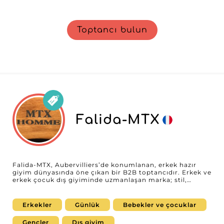
Toptancı bulun
Falida-MTX
Falida-MTX, Aubervilliers’de konumlanan, erkek hazır
giyim dünyasında öne çıkan bir B2B toptancıdır. Erkek ve
erkek çocuk dış giyiminde uzmanlaşan marka; stil,
konfor ve dayanıklılığı bir araya getiren geniş bir ceket,
şişme mont, kaban ve parka seçkisi sunar.
Koleksiyonlarının istikrarlı kalitesi ve avantajlı fiyat
Erkekler
Günlük
Bebekler ve çocuklar
konumlandırmasıyla tanınan Falida-MTX, kış sezonu
teklifini güçlü ve iyi kesimli parçalarla güçlendirmek
Gençler
Dış giyim