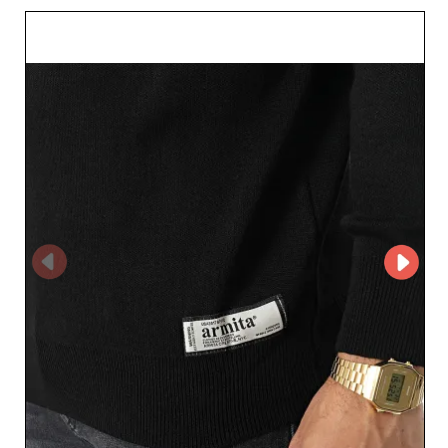
olup, bu mükemmel uyumu arayan günümüz
tüketicilerinin beklentilerini karşılar. Ayrıca, ARMITA
MicroStore platformunu kullanarak, verimlilik ve
erişilebilirlik konusundaki taahhüdünü göstermektedir.
Bu teknoloji sayesinde siparişler kolaylıkla
gerçekleştirilir, bu da perakendecilere tedarik
yönetimlerini optimal şekilde sağlama imkanı verir.
Güvenilirlik, ARMITA'in değerlerinin merkezindedir ve iş
ortaklarına hızlı müşteri hizmetleri ve zamanında
teslimatlar sunarak, son müşterilerin memnuniyetini
sürdürmek için gereklidir. Ayrıca, Aubervilliers ile olan
yakınlık doğrudan iletişim ve kişiselleştirilmiş alışveriş
deneyimlerini kolaylaştırır. Fark yaratmak ve çeşitli bir
müşteri kitlesi çekmek isteyen perakendeciler için,
ARMITA değerli bir fırsattır. ARMITA'yi seçerek,
işletmenize kalite, stil ve güncel trendlere uyum sağlayan
bir ürün teklifi sunarsınız. Bu saygın toptancı ile işbirliği
yapma fırsatını kaçırmayın, müşterilerinizin en yüksek
beklentilerini karşılayacak ürünlerle işinizin büyümesini
desteklemeye hazırdır.