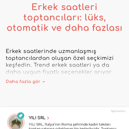
Erkek saatleri
toptancıları: lüks,
otomatik ve daha fazlası
Erkek saatlerinde uzmanlaşmış 
toptancılardan oluşan özel seçkimizi 
keşfedin. Trend erkek saatleri ya da 
daha uygun fiyatlı seçenekler arıyor 
olun, platformumuz tüm ihtiyaçlarınıza 
Daha fazla gör
cevap verir. Erkek saat 
toptancılarından oluşan ağımız 
sayesinde, Tissot ve Seiko gibi en 
saygın markaların modellerinden erkek 
Sponsorlu
otomatik saatlerine kadar uzanan geniş 
YILI SRL
bir yelpazeye erişirsiniz.

YILI SRL, İtalya’nın Roma şehrinde kadın takıları
toptan satışına odaklanan bir tedarikçidir. Toptancı;