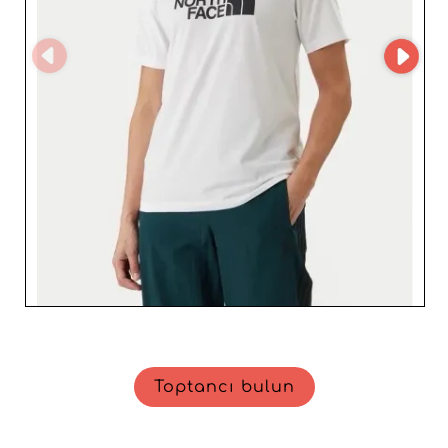
zarafet ve pratiklik arayan bir müşteri kitlesine hitap
edecek güçlü ve tamamlayıcı parçalarla kataloğunuzu
zenginleştirin.
Toptancı bulun