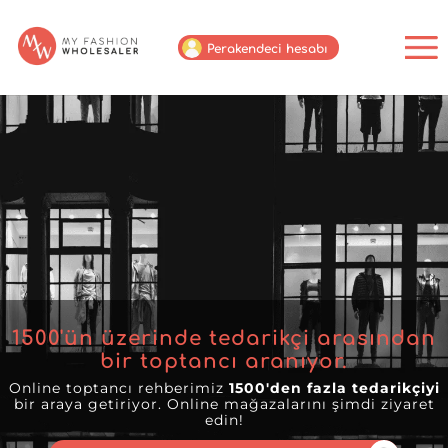
Perakendeci hesabı
1500
'ün üzerinde tedarikçi arasından
bir toptancı aranıyor.
Online toptancı rehberimiz
1500'den fazla tedarikçiyi
bir araya getiriyor. Online mağazalarını şimdi ziyaret
edin!