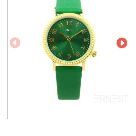
güncel bir kataloğa erişimi kolaylaştırır, süreçlerinizi
basitleştirir ve siparişlerinizi yüksek verimle yönetmenizi
sağlar. ERNEST ile çalışmak, aynı zamanda güvene dayalı
bir ilişkiyi garanti eder. Toptancının itibarı, kalıcı iş
ortaklıklarına ve özenli müşteri hizmetine dayanır; bu da
günümüzün rekabetçi moda dünyasında bayilere değerli
bir gönül rahatlığı sunar. ERNEST ile hem cironuzu artırır
hem de müşterilerinizi cezbeden ve sadakat oluşturan
ürünler sunarsınız.