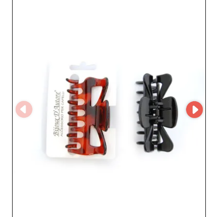
sas, akıcı ve sezgisel bir kullanıcı arayüzüyle satın alma
deneyimini kolaylaştırır; böylece titiz profesyoneller için
işlemler basit ve hızlı hale gelir. "DueGi sas - Bijoux
D'autore" ile iş birliği yapmak, aynı zamanda güvenilirlik
ve verimliliğe dayanan bir ortaklığı seçmek, kusursuz
lojistik ve zamanında teslimat garantisi anlamına gelir.
DueGi sas'ı tercih ettiğinizde, işletmenizin özel
ihtiyaçlarına yanıt vermeye ve büyümenize eşlik etmeye
hazır, özenli bir müşteri hizmetinden faydalanırsınız.
Sektördeki güçlü itibarıyla "DueGi sas - Bijoux D'autore",
müşterilerine zamansız ve üst düzey moda ürünleri
sunmak isteyen perakendeciler için ideal bir iş ortağıdır.
DueGi sas ile ürün yelpazenizi çeşitlendirme fırsatını
kaçırmayın; trend ve kaliteyi bir araya getiren ürünlerle
envanterinizi zenginleştirin. "DueGi sas - Bijoux D'autore"
tarafından sunulan sayısız avantajdan bugün yararlanın
ve işletmenizi bölgenizde vazgeçilmez bir referans
noktası haline getirin.