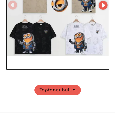
artırmanıza yardımcı olur. Erkek moda teklifinizi bir üst
seviyeye taşımak için Mentex Homme'e güvenin ve
sürekli gelişen bu sektörde size büyüme ve başarı
getirecek bir iş birliğinden faydalanın.
Toptancı bulun