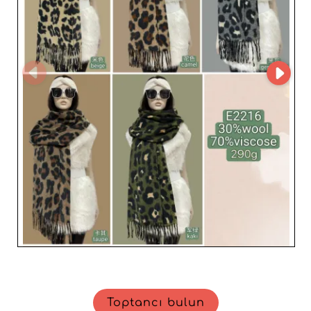
garanti edilir. Mağazanızı güncel, şık ve erişilebilir
ürünlerle zenginleştirmek için VICTORIA EL’ye güvenin.
İster küçük bağımsız bir mağaza olun ister yerleşik bir
dağıtım ağı, bu toptancı satışlarınızı artırmak ve talepkâr
bir müşteri kitlesini memnun etmek için size uygun
çözümler sunacaktır.
Toptancı bulun