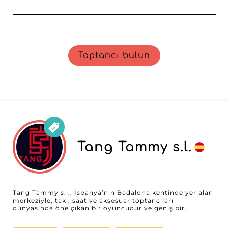
Toptancı bulun
Tang Tammy s.l.
Tang Tammy s.l., İspanya’nın Badalona kentinde yer alan
merkeziyle, takı, saat ve aksesuar toptancıları
dünyasında öne çıkan bir oyuncudur ve geniş bir
profesyonel perakendeci yelpazesine hizmet verir. Kadın,
erkek ya da bebek ve çocuk modasında uzmanlaşmış