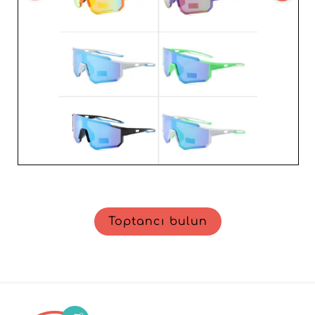
derinlemesine hakimiyeti size tartışmasız bir rekabet
avantajı sunar.
Toptancı bulun