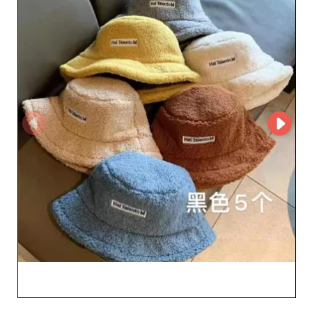
artırır. KING PELLETERIA E ACCESSORI ile çalışmak,
güvenilir ve avantajlı bir iş ortaklığını garanti eder. Moda
pazarındaki uzmanlıkları ve derin bilgi birikimleri, en yeni
trendleri yansıtan ve aynı zamanda kalıcı kalite sunan bir
ürün seçkisini güvence altına alır. Kullandıkları B2B
platformu MicroStore, akıcı bir gezinme deneyimi ve
basitleştirilmiş sipariş yönetimi sağlar; böylece bayiler
verimli süreçlerden ve hızlı teslimattan yararlanır. Bu,
tedarik operasyonlarınızı yalnızca optimize etmekle
kalmaz, aynı zamanda işletmenizin pazardaki rekabet
gücünü de artırır. KING PELLETERIA E ACCESSORI’ye
güvenmek, müşterilerinizi cezbeden ve sadakati
güçlendiren ürünleri portföyünüze katmak demektir.