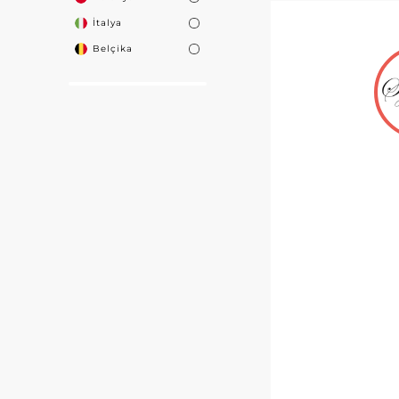
İtalya
Belçika