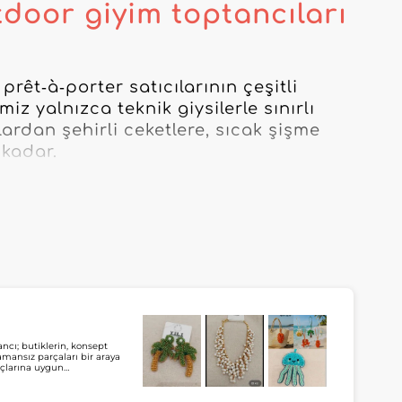
tdoor giyim toptancıları
rêt‑à‑porter satıcılarının çeşitli 
z yalnızca teknik giysilerle sınırlı 
ardan şehirli ceketlere, sıcak şişme 
kadar.

 seçilir; böylece müşterilerinize 
ine uygun parçalar sunarsınız. Uygun 
anlaşmış bir tedarikçi ya da yağmur 
 bir çözüm bulacaksınız.

perakendeciler için seçkimiz, 
içerir. Platformumuzu kullanarak, 
beklentilerini karşılamak üzere farklı 
ancı; butiklerin, konsept
zamansız parçaları bir araya
ağlarsınız.
açlarına uygun
ağlar. My Fashion
ilir ve toptan takı