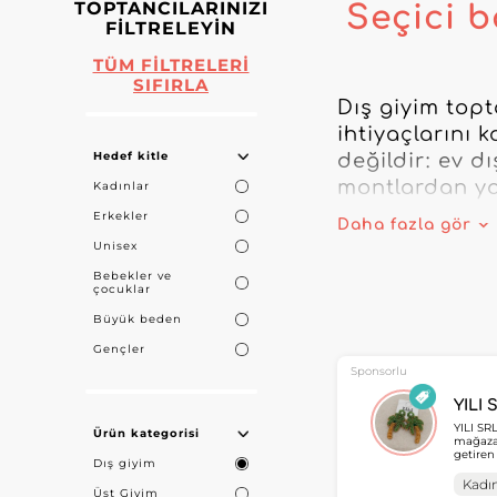
TOPTANCILARINIZI
Seçici b
FILTRELEYIN
TÜM FILTRELERI
SIFIRLA
Dış giyim topt
ihtiyaçlarını k
Hedef kitle
değildir: ev d
montlardan yağ
Kadınlar
Erkekler
Daha fazla gör
Her ürün, işle
Unisex
mevsimlere, gü
Bebekler ve
çocuklar
fiyatlı kadın 
kıyafeti için 
Büyük beden
Gençler
Gezi, doğa yür
Sponsorlu
performans ile
YILI 
moda ve pratik
YILI SR
Ürün kategorisi
mağazal
stillere ve dü
getiren
Dış giyim
aksesuarla
profesy
Kadın
Üst Giyim
Wholesa