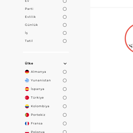
Ev
Parti
Evlilik
Günlük
İş
Tatil
Ülke
Almanya
Yunanistan
İspanya
Türkiye
Kolombiya
Portekiz
Fransa
Polonya