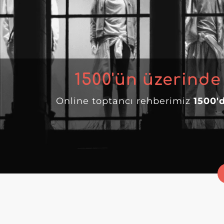
1500
'ün üzerinde
Online toptancı rehberimiz
1500'd