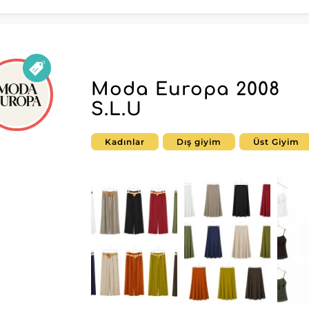
 tanınmış bir uzmanla iş ortaklığı geliştirebilir.
Moda Europa 2008
S.L.U
Kadınlar
Dış giyim
Üst Giyim