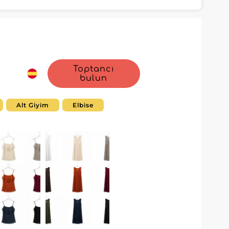
Toptancı
bulun
Alt Giyim
Elbise