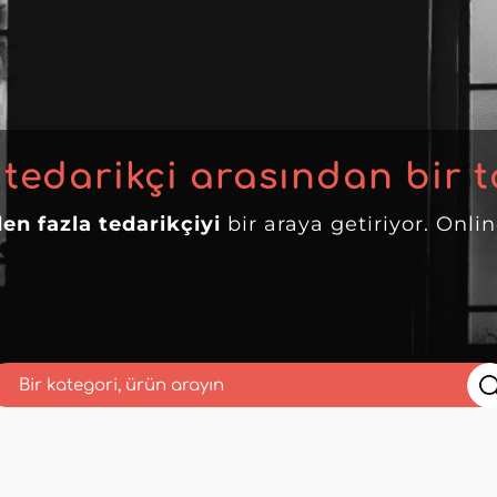
 tedarikçi arasından bir t
en fazla tedarikçiyi
bir araya getiriyor. Onli