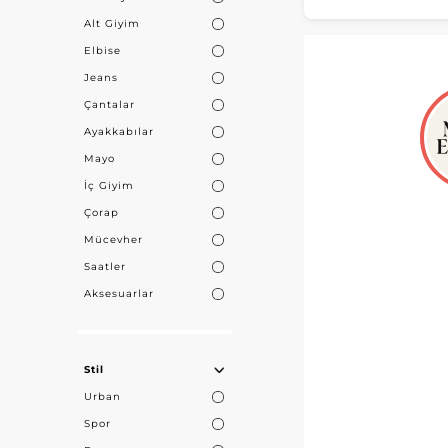
alanında
Alt Giyim
Elbise
Jeans
Çantalar
Ayakkabılar
Mayo
İç Giyim
Çorap
Mücevher
Saatler
Aksesuarlar
Stil
Urban
Spor