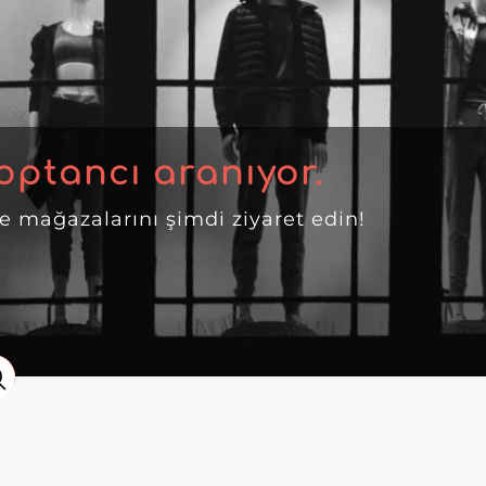
optancı aranıyor.
ne mağazalarını şimdi ziyaret edin!