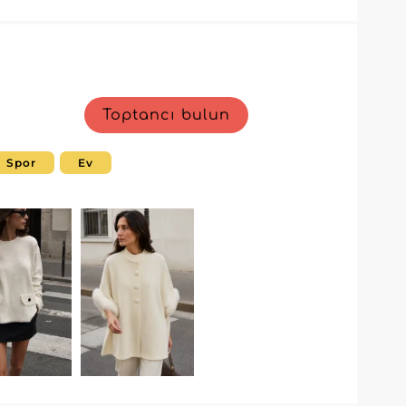
Toptancı bulun
Spor
Ev