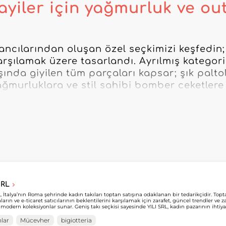
ayiler için yağmurluk ve ou
ancılarından oluşan özel seçkimizi keşfedin; p
arşılamak üzere tasarlandı. Ayrılmış kategorimi
ışında giyilen tüm parçaları kapsar; şık paltol
murluklara ve stil sahibi bomber ceketlere 
vsellik, konfor ve stil arasındaki dengeye göre
nlük yolculuklara veya açık hava etkinlikler
palto toptancısı, su geçirmez ceketlerde uzm
bir iş ortağı arıyor olun, ağımızda size uygun
üyüşü veya aktif şehir yaşamına hitap eden 
 estetiği bir araya getiren outdoor giyim de 
SRL
lik konusunda talepkâr bir müşteri kitlesinin 
L, İtalya’nın Roma şehrinde kadın takıları toptan satışına odaklanan bir tedarikçidir. Topt
arın ve e-ticaret satıcılarının beklentilerini karşılamak için zarafet, güncel trendler ve 
zenli olarak yenilenen koleksiyonlara erişim s
 modern koleksiyonlar sunar. Geniş takı seçkisi sayesinde YILI SRL, kadın pazarının ihtiy
rla ürün yelpazesini zenginleştirmek isteyen profesyonellere destek olur. MicroStore’da yer alan YILI SRL,
onellerin koleksiyonlarını kolayca keşfetmesini ve tedarik süreçlerini basitleştirmesini s
lar
Mücevher
bigiotteria
ler’da bir hesap oluşturan perakendeciler, tedarikçinin MicroStore’una erişim talep edeb