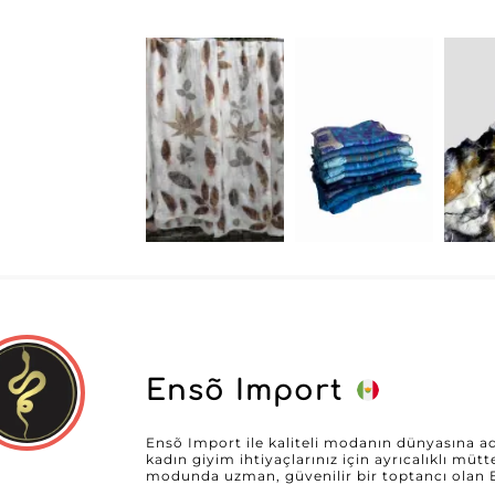
onları etkilemek için tasarlanmış bir parça ba
önemini bilir ve güncel trendlere uyum sağlar
tasarımlar sunar. Ürün yelpazesini sizin özel
merkezinde yer alır. Cantepore Inc. ürünlerini tercih ettiğinizde, siparişlerinizi
yönetmeyi ve zamanınızı optimize etmeyi kola
erişim elde edersiniz. Bu yenilikçi sistem, sor
böylece çabalarınızı işletmenizi büyütmeye daha fazl
Inc.'in kaliteye ve müşteri memnuniyetine olan
dönüşür. Dikkatli ve hızlı müşteri hizmetleriyl
zaman öncelik olmasını sağlar. Ayrıca, verimli l
sunar; böylece müşterilerinizi etkilemeye hazı
tutarsınız. Cantepore Inc.'in bayiler topluluğuna katılmak, işletmenizi yeni zirvelere
taşıyan ve modern kadınlar için hem şık hem de
zenginleştiren bir müttefik seçmek demektir
sayesinde satışlarınızı canlandırma ve müşteri
erişilebilir olmamıştı
Ensõ Import
Ensõ Import ile kaliteli modanın dünyasına a
kadın giyim ihtiyaçlarınız için ayrıcalıklı mü
modunda uzman, güvenilir bir toptancı olan
duyuyoruz. Geniş ürün seçkisiyle Ensõ Import; 