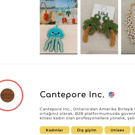
ortaklığı geliştirebilir.
Cantepore Inc.
Cantepore Inc., Ontario'dan Amerika Birleşik D
ortağınız olarak, B2B platformumuzda güvenili
kitlesi kadın olan profesyonellere yönelik, şal
uzmandır. Bir bayi olarak Cantepore Inc. ile ça
ürünler değil, aynı zamanda eşsiz bir hizmet deneyimi de 
Kadınlar
Dış giyim
Unisex
her şal, şıklık ve işlevselliği birleştiren, kadın