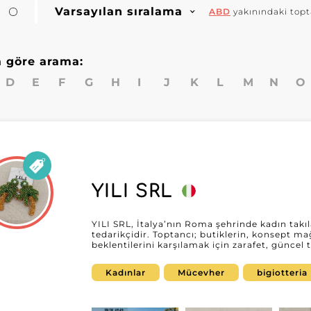
ı
Varsayılan sıralama
ABD
yakınındaki topt
a göre arama:
D
E
F
G
H
I
J
K
L
M
N
O
YILI SRL
YILI SRL, İtalya’nın Roma şehrinde kadın takıl
tedarikçidir. Toptancı; butiklerin, konsept mağ
beklentilerini karşılamak için zarafet, güncel 
getiren modern koleksiyonlar sunar. Geniş tak
pazarının ihtiyaçlarına uygun aksesuarlarla ü
Kadınlar
Mücevher
bigiotteria
profesyonellere destek olur. MicroStore’da yer alan YILI SRL, profesyonellerin
koleksiyonlarını kolayca keşfetmesini ve tedari
My Fashion Wholesaler’da bir hesap oluşturan
MicroStore’una erişim talep edebilir ve topta