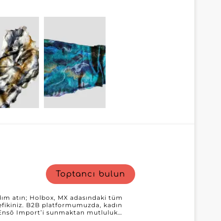
şyapıttır. Bu toptancı detayların
ken zamansız tarzını koruyan çeşitli
 ihtiyaçlarınıza uyarlamak, misyonunun
ylaştıran bir MicroStore sistemine
unsuz ve güvenli bir işlem süreci sağlar;
a odaklayabilirsiniz. Cantepore
 bağlılığı, kanıtlanmış bir güvenilirliğe
e bu toptancı, ihtiyaçlarınızın her
ojistik ağı hızlı ve güvenli teslimat
r bir stoğu her zaman elinizin altında
 çekici ürünlerle teklifinizi
. Cantepore Inc.'in mükemmeliyeti
 sadakatini artırma fırsatı hiç bu kadar
Toptancı bulun
dım atın; Holbox, MX adasındaki tüm
ttefikiniz. B2B platformumuzda, kadın
 Ensõ Import’i sunmaktan mutluluk
kaban, elbise, üst ve alt