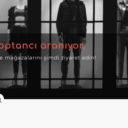
optancı aranıyor.
ne mağazalarını şimdi ziyaret edin!