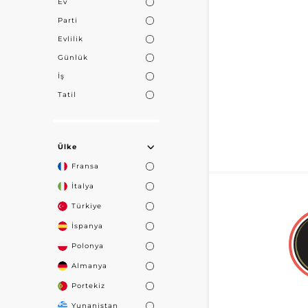
Ev
Parti
Evlilik
Günlük
İş
Tatil
Ülke
Fransa
İtalya
Türkiye
İspanya
Polonya
Almanya
Portekiz
Yunanistan