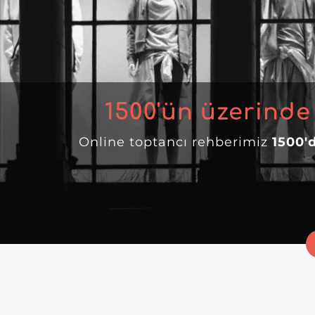
1500
'ün üzerinde
Online toptancı rehberimiz
1500'd