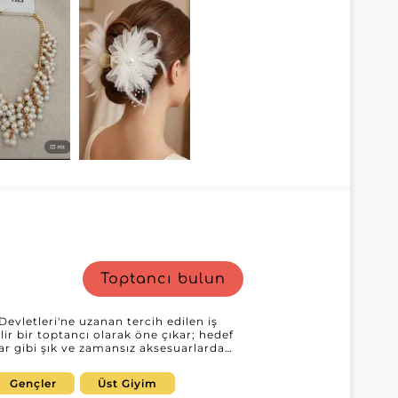
Toptancı bulun
evletleri'ne uzanan tercih edilen iş
r bir toptancı olarak öne çıkar; hedef
lar gibi şık ve zamansız aksesuarlarda
lışmak size yalnızca yüksek kaliteli
sunar. Cantepore Inc.'de
Gençler
Üst Giyim
 tüketicilerin beklentilerini karşılamak ve