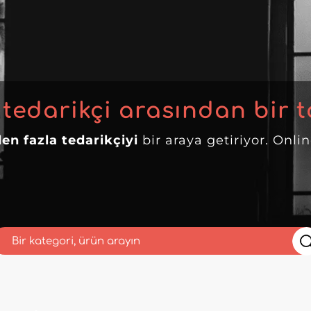
 tedarikçi arasından bir t
en fazla tedarikçiyi
bir araya getiriyor. Onli