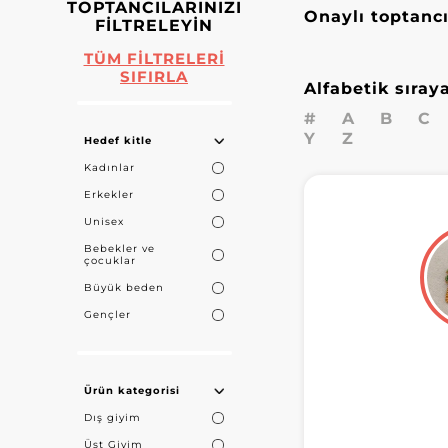
TOPTANCILARINIZI
Onaylı toptanc
FILTRELEYIN
TÜM FILTRELERI
SIFIRLA
Alfabetik sıray
#
A
B
C
Y
Z
Hedef kitle
Kadınlar
Erkekler
Unisex
Bebekler ve
çocuklar
Büyük beden
Gençler
Ürün kategorisi
Dış giyim
Üst Giyim