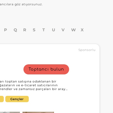
ancılara göz atıyorsunuz.
P
Q
R
S
T
U
V
W
X
Sponsorlu
Toptancı bulun
arı toptan satışına odaklanan bir
azaların ve e-ticaret satıcılarının
trendler ve zamansız parçaları bir araya
ı seçkisi sayesinde YILI SRL, kadın
rün yelpazesini zenginleştirmek isteyen
Gençler
k süreçlerini basitleştirmesini sağlar.
 perakendeciler, tedarikçinin
n takı alanında tanınmış bir uzmanla iş