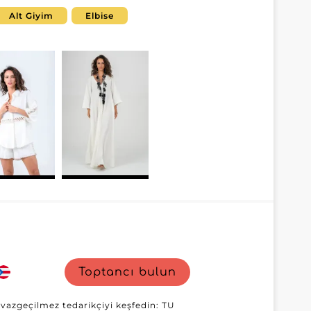
erinizi bile memnun edecek trend ve
Alt Giyim
Elbise
er için stratejik bir ortaktır. Sunulan
şçiliğiyle öne çıkar; kadın giyim
ik parçalar ya da çağdaş modeller arıyor
üşterilerinizi cezbedip tekrar
mat ve sorunsuz bir tedarik süreci
 ve sezgisel, verimli arayüzüyle satın
rofesyonellerinin benzersiz ihtiyaçlarını
ir. Stratejik konumu ve pazara dair
dayanıklı koleksiyonlar sunmak isteyen
lerinize en iyisini Ensõ Import ile
Toptancı bulun
n vazgeçilmez tedarikçiyi keşfedin: TU