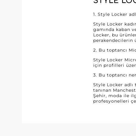
STYLE LO
1. Style Locker ad
Style Locker kadı
gamında kaban ve c
Locker, bu ürünler
perakendecilerin ü
2. Bu toptancı Mi
Style Locker Micr
için profilleri üz
3. Bu toptancı n
Style Locker adlı
tanınan Manchester
Şehir, moda ile il
profesyonelleri çe