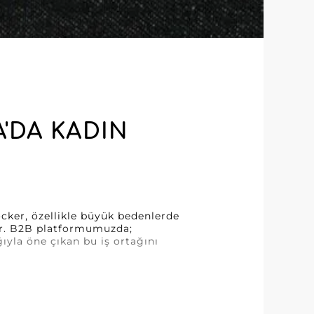
A'DA KADIN
ocker, özellikle büyük bedenlerde
dır. B2B platformumuzda;
yla öne çıkan bu iş ortağını
azesi sunar ve değişen pazar
sarımı ve kusursuz işçiliğiyle
eksiyonu şıklık ve