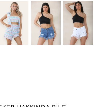
leştirir; hava koşullarına stil sahibi bir şekilde karşı koy
zarafetleriyle öne çıkar, her kombini cazip bir avantaja d
m içi sipariş ve takip süreçlerinin kolayca yönetilmesini 
in MicroStore’a güveniyor. Style Locker’in güvenilirliği
amaya ve ihtiyaçlarına uygun çözümler sunmaya her zaman 
anıtlanıyor.
cker olduğunda; rekabetçi fiyat koşulları, hızlı teslimat
yonların düzenli olarak yenilenmesi gibi birçok avantajda
ratejik bir müttefik olarak konumlanır; kaliteli ve şık ürü
oluşturmanıza yardımcı olur.
ilerin arasına katılın ve Style Locker ile ürün yelpazeni
e zenginleştirin.