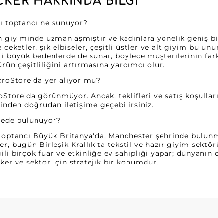
CKER HAKKINDA BILGI
lı toptancı ne sunuyor?
n giyiminde uzmanlaşmıştır ve kadınlara yönelik geniş bi
eketler, şık elbiseler, çeşitli üstler ve alt giyim bulunur
i büyük bedenlerde de sunar; böylece müşterilerinin farkl
rün çeşitliliğini artırmasına yardımcı olur.
croStore'da yer alıyor mu?
oStore'da görünmüyor. Ancak, teklifleri ve satış koşullar
erinden doğrudan iletişime geçebilirsiniz.
erede bulunuyor?
 toptancı Büyük Britanya'da, Manchester şehrinde bulunm
, bugün Birleşik Krallık'ta tekstil ve hazır giyim sektör
gili birçok fuar ve etkinliğe ev sahipliği yapar; dünyanın d
ker ve sektör için stratejik bir konumdur.