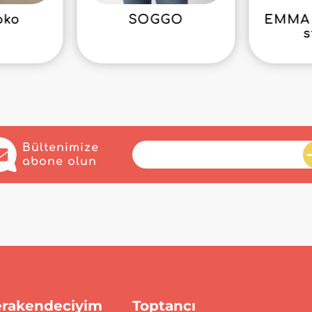
oko
SOGGO
EMMA 
s
Bültenimize
abone olun
rakendeciyim
Toptancı