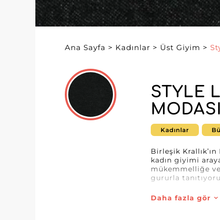
Ana Sayfa
>
Kadınlar
>
Üst Giyim
>
St
STYLE 
MODASI
Kadınlar
Bü
Birleşik Krallık’
kadın giyimi aray
mükemmelliğe ve p
gururla tanıtıyoru
Style Locker; mon
Daha fazla gör
ihtiyaçlarına ceva
dikkat çeker; nih