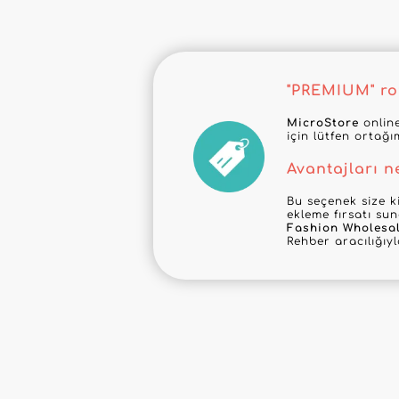
"PREMIUM" roz
MicroStore
online
için lütfen ortağı
Avantajları n
Bu seçenek size ki
ekleme fırsatı su
Fashion Wholesa
Rehber aracılığıy