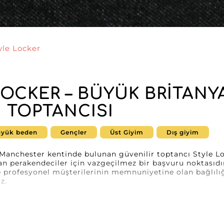
yle Locker
LOCKER – BÜYÜK BRITANY
 TOPTANCISI
yük beden
Gençler
Üst Giyim
Dış giyim
ın Manchester kentinde bulunan güvenilir toptancı Style L
an perakendeciler için vazgeçilmez bir başvuru noktası
rofesyonel müşterilerinin memnuniyetine olan bağlılığı
z.
t, elbise, üst ve alt giyimden oluşan geniş bir ürün yelp
p verecek şekilde özenle tasarlanır. Her parça, modern ta
ai kadın müşterilerin tam memnuniyetini sağlar. Mont kol