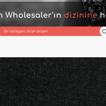
n Wholesaler'ın
dizinine
h