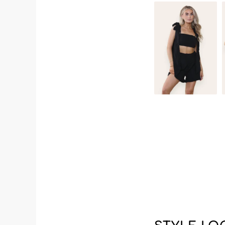
fonksiyonelliği bir
ise konforları ve 
Bu toptancı, çevri
deneyim sunmak iç
sorularını yanıtl
hizmetleriyle de k
Seçiminiz Style Lo
etmek için koleksi
işletmeniz için st
müşteri sadakati 
Memnun perakendec
konulmaz giysilerl