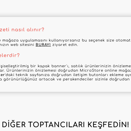
eti nasıl alınır?
 mağaza uygulamasını kullanıyorsanız bu seçenek size otomatik
mızın web sitesini
BURAYI
ziyaret edin.
elerdir?
şiselleştirilmiş bir kapak banner'ı, satılık ürünlerinizin önizle
nar. Ürünlerinizin önizlemesi doğrudan MicroStore online mağaz
ler
'daki teknik sayfanıza doğrudan iletişim butonları ekleme ayr
la görünürlüğünüz artacak ve perakendeciler sizinle doğrudan i
DIĞER TOPTANCILARI KEŞFEDIN!