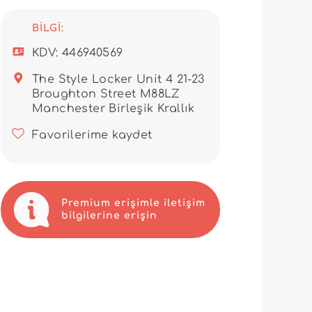
mak için idealdir. Elbise ve üstler
önüştürür.
BILGI:
sağlayan akıcı ve sezgisel bir
 ve modern yaklaşımı, satıcıların
KDV: 446940569
hazır, hızlı ve ilgili müşteri
The Style Locker Unit 4 21-23
Broughton Street M88LZ
 süreleri ve trendlere öncülük
n yararlanırsınız. Style Locker,
Manchester Birleşik Krallık
nlerle pazarda farklılaşmanıza ve
Favorilerime kaydet
zi müşterilerinizi cezbeden karşı
Premium erişimle iletişim
bilgilerine erişin