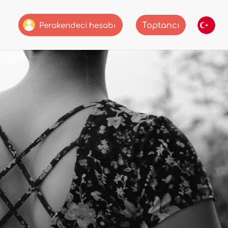
Toptancı
Perakendeci hesabı