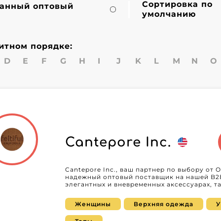
Сортировка по
анный оптовый
умолчанию
итном порядке:
D
E
F
G
H
I
J
K
L
M
N
O
Cantepore Inc.
Cantepore Inc., ваш партнер по выбору от 
надежный оптовый поставщик на нашей B2
элегантных и вневременных аксессуарах, т
работающих с женской аудиторией. Как ресе
вы получаете не только продукцию высоког
Женщины
Верхняя одежда
У
сервис. В Cantepore Inc. каждый шарф — это ключевой акцент, сочетающий
элегантность и функциональность, созданн