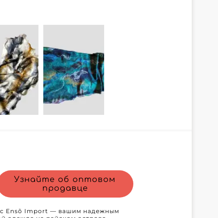
онимает важность деталей и
ые соответствуют текущим трендам,
даптация ассортимента под ваши
Cantepore
Store, упрощающей управление
овационная система обеспечивает
яя уделять больше внимания росту
ности. Благодаря внимательной и
авщик делает так, чтобы ваши
оме того, эффективная логистическая
ставку, чтобы у вас всегда был
у
союзника, который выводит ваш бизнес
мент элегантными и
ных женщин. Возможность увеличить
икогда не была так доступна
Узнайте об оптовом
продавце
 с Ensõ Import — вашим надежным