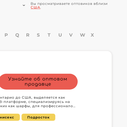
Вы просматриваете оптовиков вблизи
США
.
P
Q
R
S
T
U
V
W
X
Узнайте об оптовом
продавце
Онтарио до США, выделяется как
B-платформе, специализируясь на
аких как шарфы, для профессионалов,
ллер, сотрудничая с Cantepore Inc.,
о качества, но и непревзойденный
нисекс
Подросток
ый, чтобы привлекать и отвечать