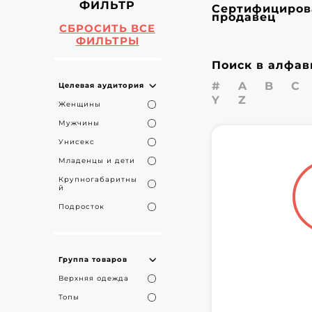
ФИЛЬТР
Сертифициров
продавец
СБРОСИТЬ ВСЕ
ФИЛЬТРЫ
Поиск в алфав
#
A
B
C
Целевая аудитория
Y
Z
Женщины
Мужчины
Унисекс
Младенцы и дети
Крупногабаритны
й
Подросток
Группа товаров
Верхняя одежда
Топы