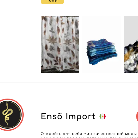
ожиданиям покупательниц. Этот оптовик п
Топы
предлагает разнообразные дизайны, котор
сохраняя при этом вневременный стиль. А
конкретные потребности — в основе его миссии. Выбирая продукцию 
Inc., вы получаете доступ к системе Micro
заказами и оптимизацию времени. Эта инн
плавную и безопасную транзакцию, позвол
вашего бизнеса. Приверженность Cantepore Inc. качеству и удовлетворенности
клиентов выражается в проверенной надеж
оперативной поддержке этот оптовый пост
потребности всегда были в приоритете. Кр
сеть обеспечивает быструю и безопасную до
запас, готовый впечатлить ваших клиентов. Присоединившись к сообществ
реселлеров Cantepore Inc., вы выбираете 
на новые высоты и обогащает ваш ассорти
привлекательными товарами для современ
продажи и укрепить лояльность клиентов н
благодаря превосходству Cantepore Inc.
Ensõ Import
Откройте для себя мир качественной моды