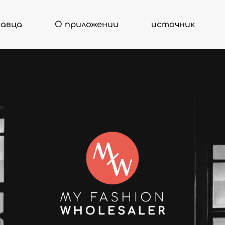
давца
О приложении
источник