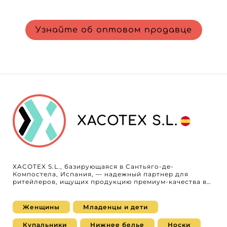
Узнайте об оптовом продавце
XACOTEX S.L.
XACOTEX S.L., базирующаяся в Сантьяго-де-
Компостела, Испания, — надежный партнер для
ритейлеров, ищущих продукцию премиум-качества в
категориях нижнего белья, пижам, аксессуаров и
носков. Специализируясь на оптовых поставках,
XACOTEX S.L. предлагает разнообразный ассортимент,
Женщины
Младенцы и дети
созданный для удовлетворения потребностей
женщин, мужчин, младенцев и детей. Сотрудничая с
Купальники
Нижнее белье
Носки