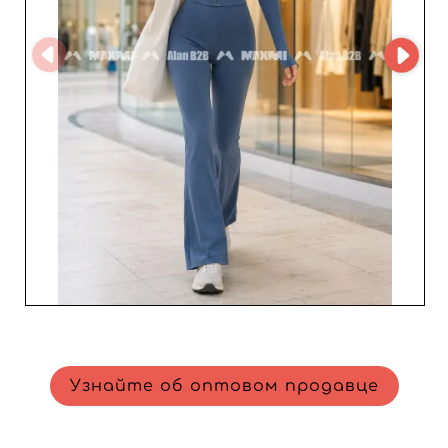
каждый этап закупки и помогающее максимизировать
маржу. Благодаря платформе MicroStore транзакции
становятся еще проще и плавнее, обеспечивая
беспроблемный опыт оптовых покупок. Для
реселлеров, желающих пополнить каталог
универсальными и незаменимыми товарами, ALAN
STORE - B2B — стратегический выбор. Интегрируя их
продукцию в свой ассортимент, вы получаете доступ к
предложениям премиум-класса, повышая
удовлетворенность клиентов и укрепляя
долгосрочную лояльность. Не упустите возможность
сотрудничать с этим надежным оптовиком ради
успешных и прибыльных продаж.
Узнайте об оптовом продавце