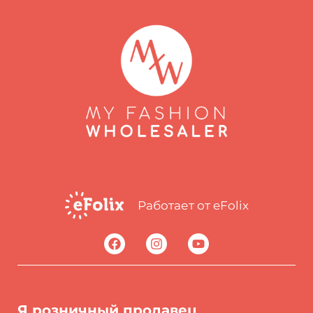
Работает от eFolix
Я розничный продавец