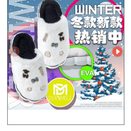
MicroStore, что гарантирует быстрое и эффективное
выполнение заказов. Сотрудничество с due mele srl
приведет к увеличению вашего ассортимента в
магазине, обеспечивая выгодную торговую наценку.
Их продукция, включая стильную обувь для женщин и
очаровательные модели для младенцев и детей,
разработана с учетом потребностей современных
потребителей, сочетая эстетику, долговечность и
комфорт. Выбор due mele srl также означает выбор
спокойствия благодаря надежному партнеру, который
ставит своей целью сопровождать вас на каждом
этапе вашего снабжения. Не упустите возможность
работать с поставщиком, который соответствует
самым высоким стандартам качества, предлагая при
этом персонализированное обслуживание своим
бизнес-партнерам. Присоединитесь к нашему
сообществу довольных перекупщиков и узнайте, как
due mele srl может преобразить ваше предложение в
магазине с продуктами, которые сделают разницу для
ваших клиентов.