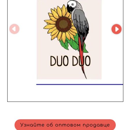
развитии бизнеса. Известный профессионализмом и
надежностью, SUNFLOWER SRL 董氏 поддерживает
своих партнеров внимательной службой поддержки,
соблюдением сроков поставки и хорошо
структурированными складскими запасами.
Расположение в Падуе дает компании
привилегированный доступ к итальянским
текстильным цепочкам, известным своим мастерством
и высокими стандартами качества. Если вы хотите
расширить отделы спортивной одежды, аксессуаров,
нижнего белья или универсального prêt-à-porter,
SUNFLOWER SRL 董氏 — тот самый B2B‑оптовик,
который поможет привлечь семейную аудиторию,
ищущую стиль и комфорт.
Узнайте об оптовом продавце