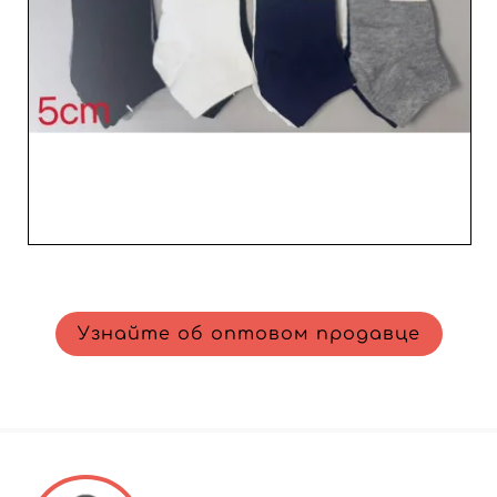
высокой добавленной стоимостью. Носки Fortuna —
синоним качества и надежности, что делает этого
оптовика незаменимым для любого профессионала,
желающего включить в каталог первоклассные
товары. С Fortuna вы получаете уверенность в
плодотворном сотрудничестве, основанном на
доверии и экспертизе в оптовых поставках.
Присоединяйтесь к нашей платформе и узнайте, как
Fortuna может преобразить ваше предложение по
продуктам.
Узнайте об оптовом продавце