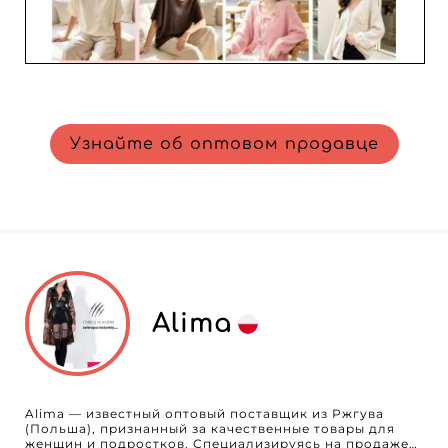
Узнайте об оптовом продавце
Alima
Alima — известный оптовый поставщик из Ржгува
(Польша), признанный за качественные товары для
женщин и подростков. Специализируясь на продаже