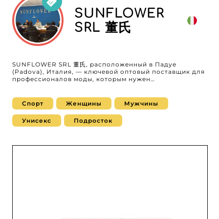
исключительному сервису и быстрым срокам
доставки. Сотрудничать с этим поставщиком — значит
SUNFLOWER
выбрать партнера, который понимает уникальные
SRL 董氏
потребности ритейлеров и готов адаптироваться к
требованиям рынка. Присоединяйтесь к сети
довольных реселлеров AndesOrganic и
воспользуйтесь плодотворным сотрудничеством,
которое выведет ваш магазин на новый уровень. С
AndesOrganic вы гарантированно получаете
SUNFLOWER SRL 董氏, расположенный в Падуе
продукцию высшего качества, безупречный сервис и
(Padova), Италия, — ключевой оптовый поставщик для
непревзойденные возможности роста. Не упустите
профессионалов моды, которым нужен
шанс усилить свое предложение трендовыми и
универсальный и опытный партнер. Специализируясь
высококачественными товарами от AndesOrganic из
на полном ассортименте одежды и аксессуаров для
Удине.
женщин, мужчин, подростков и детей, SUNFLOWER
Спорт
Женщины
Мужчины
SRL 董氏 удовлетворяет запросы требовательных
ритейлеров, желающих расширить предложение
Унисекс
Подросток
трендовыми, функциональными и доступными
товарами. Предлагаемый каталог особенно богат:
Верхняя одежда (куртки, парки, пальто…) Комфортное
белье Спортивные товары и атлетические комплекты
Купальники и beachwear Сумки, шапки, шляпы, шарфы
и платки Все изделия тщательно отбираются, чтобы
обеспечить стиль, качество и долговечность, с
фасонами и размерами, подходящими для любого
возраста и типа фигуры. Благодаря технологическому
решению MicroStore SUNFLOWER SRL 董氏 упрощает
работу ритейлеров, предлагая интуитивную
платформу, актуальный каталог и удобное управление
заказами. Эта экономия логистического времени
позволяет профессионалам сосредоточиться на