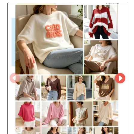
новинках в режиме реального времени. Это решение
упрощает управление запасами и обеспечивает
удобный, быстрый и безопасный процесс закупок.
Каждая модель CAS CARA by Cherry’s GmbH отражает
высокое текстильное мастерство и ярко выраженный
европейский стиль, помогая профессионалам моды
предлагать клиентам современные и долговечные
изделия. Доверяя CAS CARA by Cherry’s GmbH, вы
выбираете надежного и оперативного партнера,
признанного за профессионализм, качество сервиса и
эффективную логистику. Включая их коллекции в
ассортимент магазина, вы укрепляете позиции на
рынке и привлекаете покупателей, ищущих эlegантные
и современные товары.