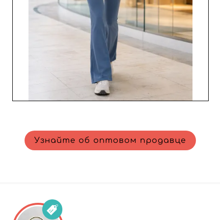
STORE - B2B — стратегический выбор. Интегрируя их
продукцию в свой ассортимент, вы получаете доступ к
предложениям премиум-класса, повышая
удовлетворенность клиентов и укрепляя
долгосрочную лояльность. Не упустите возможность
сотрудничать с этим надежным оптовиком ради
успешных и прибыльных продаж.
Узнайте об оптовом продавце