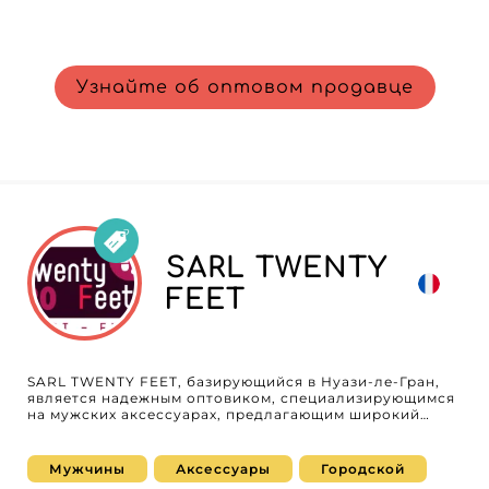
Узнайте об оптовом продавце
SARL TWENTY
FEET
SARL TWENTY FEET, базирующийся в Нуази-ле-Гран,
является надежным оптовиком, специализирующимся
на мужских аксессуарах, предлагающим широкий
ассортимент высококачественных товаров для
профессионалов в области моды. Как
предпочтительный партнер для ритейлеров,
Мужчины
Аксессуары
Городской
стремящихся обогатить свой ассортимент, SARL