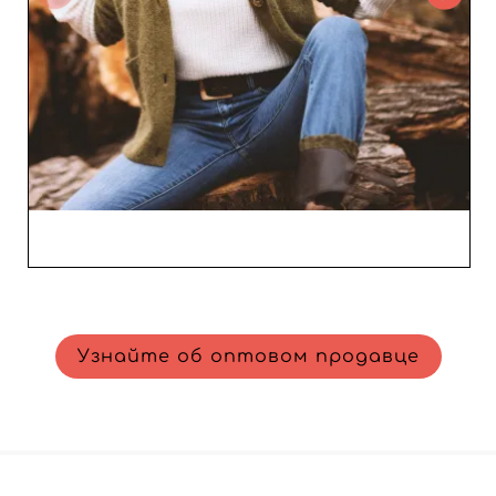
выражается в оперативной и персонализированной
поддержке, готовой удовлетворить все ваши
ожидания. Включив No Profit Ltd в свою сеть
поставщиков, вы выбираете стратегического союзника
на пути к коммерческому успеху. Доверьтесь
оптовику, который направляет свой опыт и страсть на
ваш рост. Присоединяйтесь к сообществу
профессионалов, уже выбравших No Profit Ltd, и
поднимите свою компанию на новый уровень.
Узнайте об оптовом продавце