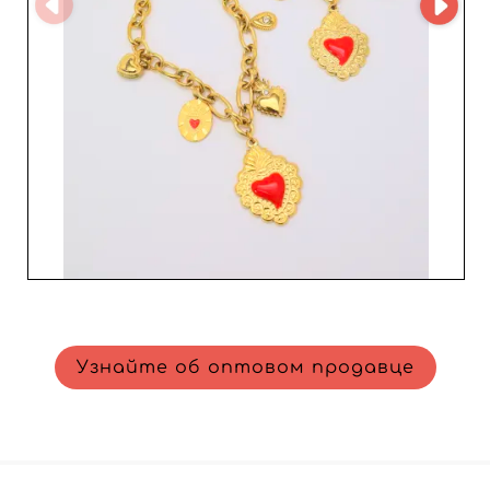
которые обязательно привлекут внимание в вашей
витрине. Погрузитесь в мир Dc Style и позвольте их
изделиям покорить вас — они превратят ваши
коллекции в настоящий успех у женской аудитории.
Узнайте об оптовом продавце