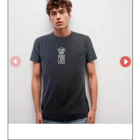
логистических ограничений. Приверженность NUM
wear качеству выражается в тщательном отборе
материалов и аккуратном дизайне, что гарантирует
изделия, удовлетворяющие даже самых
требовательных клиентов. Будь то завершение
элегантного образа стильной шляпой или обновление
ассортимента верхних изделий, NUM wear предлагает
подходящие решения, которые привлекают и
удерживают клиентов. Преимущества работы с NUM
wear не ограничиваются качеством его продукции.
Надежность сервисов и способность поддерживать
тесные и конструктивные отношения с
бизнес‑партнерами делают этого оптового
поставщика надежным выбором для ритейлеров.
Такой профессионализм позволяет продавцам
сосредоточиться на расширении рынка и улучшении
своего предложения. Выбирая NUM wear,
профессионалы уверены в сотрудничестве с
поставщиком, готовым поддерживать их рост,
одновременно отвечая ожиданиям потребителей в
сегменте мужской моды. Примите стратегический
подход к своему ассортименту, интегрируя коллекции
NUM wear — там, где качество идет рука об руку с
удовлетворенностью.