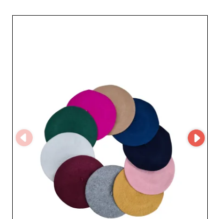
надежности и приверженности. Понимая
специфические потребности B2B‑компаний, этот
оптовый поставщик делает ставку на безупречный
сервис. Быстрые сроки поставки и внимательная
служба поддержки позволяют профессионалам
спокойно сосредоточиться на своем основном деле.
Выбирая LEXA PLUS на нашей платформе, вы
получаете не только широкий выбор аксессуаров, но
и партнерство с компанией, использующей передовые
технологические решения благодаря своей
MicroStore. Это упрощает управление заказами и
улучшает покупательский опыт, делая процесс
снабжения более плавным, чем когда‑либо. Наконец,
высокое качество продукции, предлагаемой LEXA
PLUS, гарантирует, что каждый аксессуар будет
соответствовать высоким ожиданиям ваших конечных
клиентов, повышая уровень удовлетворенности и
лояльности. Сделайте LEXA PLUS своим союзником,
чтобы ускорить рост бизнеса и привлекать клиентов,
постоянно ищущих новизну и элегантность. С LEXA
PLUS качество и стиль идут рука об руку — для
коллекций, которые выделяются.