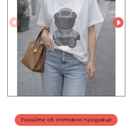
запасов. Выбирая KIS2, вы выбираете партнёра,
который поддерживает рост вашего бизнеса
оперативностью и умением предугадывать рыночные
тренды. Присоединяйтесь к множеству продавцов,
которые уже доверяют KIS2, и предложите своим
клиенткам женскую одежду, позволяющую
чувствовать себя уникально и элегантно каждый день.
KIS2 — союзник вашего успеха в мире моды.
Узнайте об оптовом продавце