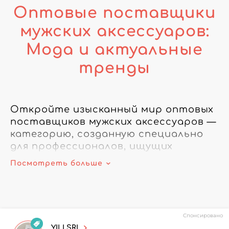
Оптовые поставщики
мужских аксессуаров:
Мода и актуальные
тренды
Откройте изысканный мир оптовых 
поставщиков мужских аксессуаров — 
категорию, созданную специально 
для профессионалов, ищущих 
трендовые товары. Эта 
Посмотреть больше
B2B‑платформа связывает 
ритейлеров с эксклюзивной 
подборкой оптовиков, 
специализирующихся на аксессуарах 
Спонсировано
для мужчин.

YILI SRL