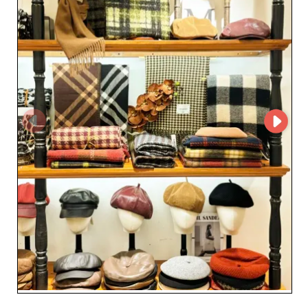
наладить партнёрство или оформить заказ. Такой
прямой подход способствует персонализированным и
долгосрочным деловым отношениям. Выбирая VERI
accessories, вы получаете надёжного партнёра,
который понимает потребности профессионалов
модной индустрии. Оперативная служба поддержки,
соблюдение сроков и конкурентные цены делают его
стратегическим союзником для ритейлеров,
желающих расширить ассортимент изысканными и
универсальными аксессуарами. С VERI accessories
обновите свой каталог и предложите клиентам
модные, элегантные и долговечные изделия, которые
усилят имидж и привлекательность вашего магазина.