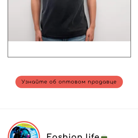
поставщиком, готовым поддерживать их рост,
одновременно отвечая ожиданиям потребителей в
сегменте мужской моды. Примите стратегический
подход к своему ассортименту, интегрируя коллекции
NUM wear — там, где качество идет рука об руку с
удовлетворенностью.
Узнайте об оптовом продавце
Fashion life