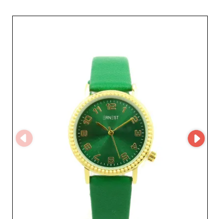
стиль и долговечность. Часы ERNEST выделяются
современным дизайном и точностью. Это идеальный
выбор для профессионалов, желающих привлечь
широкую аудиторию — от модников и модниц, ищущих
трендовые модели, до родителей, заботящихся о
благополучии своих детей. Разнообразие моделей —
от элегантных женских часов до прочных мужских
хронографов, не забывая о милых вариантах для
малышей — подтверждает стремление ERNEST
отвечать на самые разные потребности своей
клиентуры. Выбирая ERNEST, вы также получаете
исключительный сервис современной и эффективной
B2B‑платформы, в том числе благодаря
использованию MicroStore. Эта технология облегчает
доступ к богатому и актуальному каталогу, упрощает
ваши процессы и позволяет с высокой
эффективностью управлять заказами. Сотрудничество
с ERNEST — это также гарантии доверительных
отношений. Репутация оптового поставщика основана
на долговременных партнерствах и внимательном
клиентском сервисе, обеспечивая реселлерам
драгоценное спокойствие в конкурентном мире
современной моды. Вместе с ERNEST увеличивайте
выручку, предлагая продукты, которые привлекают и
удерживают вашу клиентуру.