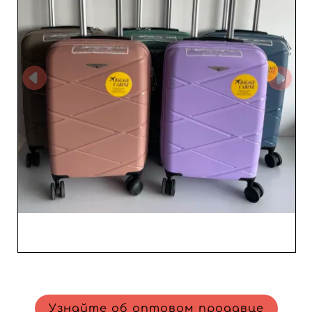
сумку или практичный аксессуар, в каталоге AIRTEX
вы найдете все, чтобы уместно обогатить и
разнообразить свое предложение. Сотрудничая с
AIRTEX, вы также получаете надежную и оперативную
клиентскую поддержку. Заказы обрабатываются
тщательно и отправляются быстро, чтобы вы
оставались конкурентоспособными и быстро
реагировали на спрос. Благодаря присутствию на
платформе MicroStore, AIRTEX упрощает управление
заказами через интуитивно понятный интерфейс и
инструменты, созданные для профессионалов.
Выбирая AIRTEX Paris, вы выбираете партнера,
который идет с вами бок о бок и заинтересован в
вашем коммерческом успехе. Включив его продукты в
свой каталог, вы предлагаете клиентам прочные,
эстетичные и долговечные изделия — незаменимые
товары для путешествий, которые привлекают и
формируют лояльность при каждой продаже.
Узнайте об оптовом продавце