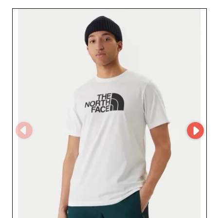
того, ищете ли вы повседневные основы или модные
вещи для обогащения вашего витрины, Angelo Fashion
является надежным и универсальным источником.
Благодаря интеграции в платформу MicroStore, Angelo
Fashion упрощает процесс покупки для
профессионалов. Управление запасами, заказы и
отслеживание осуществляются гладко, что позволяет
вам экономить время и быстро реагировать на
запросы клиентов. Выбор Angelo Fashion означает
выбор конкурентоспособного соотношения цена-
качество без компромиссов в дизайне или
долговечности. Служба поддержки клиентов также
примерна, с отзывчивой командой, готовой помочь
розничным торговцам в их повседневных
потребностях. Профессионалы мужской одежды,
добавьте новое измерение вашему предложению с
итальянским поставщиком, который отлично знает
требования мужского рынка. С Angelo Fashion вы
обогатите свой каталог сильными и дополняющими
предметами, которые привлекут клиентов, ищущих
элегантность и практичность.