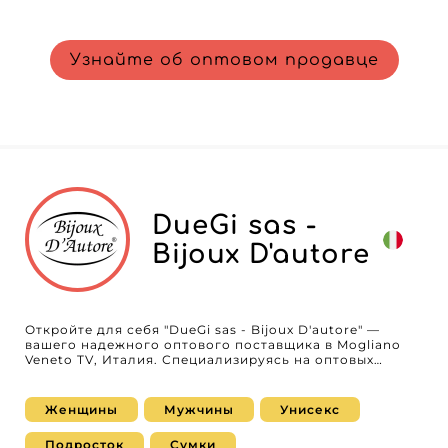
Узнайте об оптовом продавце
DueGi sas -
Bijoux D'autore
Откройте для себя "DueGi sas - Bijoux D'autore" —
вашего надежного оптового поставщика в Mogliano
Veneto TV, Италия. Специализируясь на оптовых
поставках изысканных товаров для женщин, мужчин,
унисекс и подростков, DueGi sas предлагает широкий
ассортимент продукции высокого качества, которая
Женщины
Мужчины
Унисекс
расширит ваше предложение и заинтересует ваших
клиентов. Благодаря тщательно подобранному
Подросток
Сумки