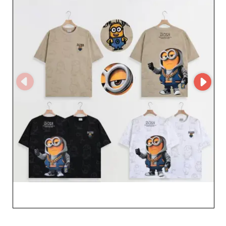
упрощенный и персонализированный опыт закупок,
обеспечивая удобное и выгодное сотрудничество.
Ритейлеры выигрывают от их способности следовать
последним трендам и при этом предлагать
качественные товары — ключ к удержанию
требовательной аудитории. На протяжении многих
лет Mentex Homme зарекомендовал себя как
ключевой игрок в мужской моде благодаря вниманию
к деталям и современному видению. Партнерство с
этим оптовиком гарантирует не только выдающиеся
продукты, но и привлекательные условия и
выделенную коммерческую поддержку, что помогает
оптимизировать маржу и увеличить продажи.
Доверьтесь Mentex Homme, чтобы вывести ваше
предложение мужской моды на новый уровень, и
воспользуйтесь сотрудничеством, которое принесет
вам рост и успех в постоянно развивающейся отрасли.