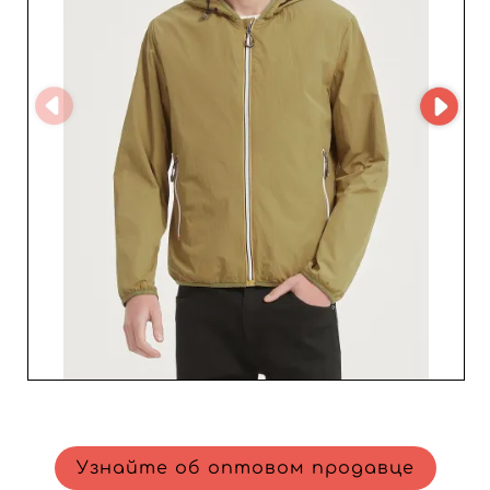
сетку — от детских до взрослых размеров ; Короткие
сроки поставки, отлаженную логистику и
оперативную поддержку клиентов. Выбирая Falida-
MTX, вы делаете ставку на надежного поставщика,
чутко реагирующего на тренды и реальные
потребности профессионалов. Предложите вашей
мужской аудитории функциональную, стильную и
конкурентоспособную верхнюю одежду и развивайте
бизнес вместе с сильным игроком отрасли.
Узнайте об оптовом продавце