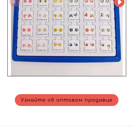
понимает специфические потребности
профессионалов модной индустрии. Конкурентные
цены и гибкие условия позволяют адаптироваться к
компаниям любого размера — от небольших
независимых бутиков до крупных сетей магазинов.
Сотрудничая с Tang Tammy s.l., ритейлеры могут
рассчитывать на инновационное предложение по
продуктам и на выделенную поддержку клиентов,
подкреплённые глубоким знанием рынка. Этот
оптовый поставщик — по-настоящему ценный союзник
в развитии вашего бизнеса, помогающий привлекать и
удерживать клиентов с помощью незаменимых и
качественных аксессуаров.
Узнайте об оптовом продавце