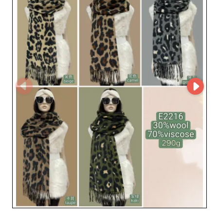
Расположенный в самом сердце оптового квартала
Обервилье, VICTORIA EL пользуется стратегическим
местоположением, которое облегчает взаимодействие
с французскими и международными перепродавцами.
Благодаря оперативной логистике и практической
экспертизе оптовик обеспечивает быстрые поставки,
бесперебойное пополнение запасов и
персонализированное сопровождение. Даже если
VICTORIA EL пока не представлен на MicroStore,
доступ к нему возможен через подробную карточку, а
также через прямой контакт, что обеспечивает
человеческие, надежные и оперативные деловые
отношения. Доверьте VICTORIA EL расширение
ассортимента вашего магазина актуальными,
элегантными и доступными товарами. Независимо от
того, являетесь ли вы небольшим независимым
магазином или развитой распределительной сетью,
этот оптовик предложит решения, которые помогут
увеличить продажи и удовлетворить требовательных
клиентов.