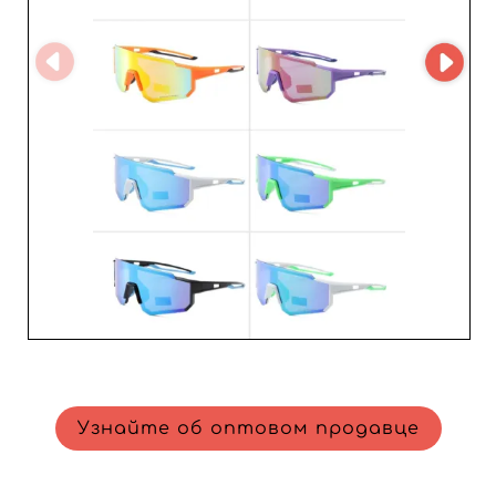
оптимального удовлетворения клиентов. Кроме того,
их служба поддержки всегда готова ответить на ваши
запросы, обеспечивая постоянную поддержку на
каждом этапе вашего сотрудничества. Выбирая
Fashion life в качестве поставщика, реселлеры не
только получают качественную продукцию, но и
надежного коммерческого партнера, на которого
можно положиться для стимулирования продаж и
укрепления лояльности клиентов. Богатство их
коллекций и глубокое понимание рыночных
тенденций предоставляют вам несомненное
конкурентное преимущество.
Узнайте об оптовом продавце