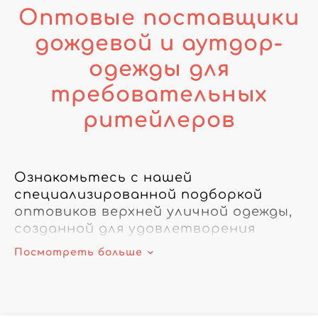
Оптовые поставщики
дождевой и аутдор-
одежды для
требовательных
ритейлеров
Ознакомьтесь с нашей 
специализированной подборкой 
оптовиков верхней уличной одежды, 
созданной для удовлетворения 
разнообразных потребностей 
Посмотреть больше
продавцов prêt‑à‑porter. Наша 
отдельная категория не 
ограничивается технической 
одеждой: она охватывает все вещи, 