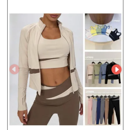
выбор продукции на острие моды. Для ритейлеров и
дистрибьюторов, ищущих надежных поставщиков, UMI
предлагает больше, чем качественные товары:
надежность и рост компании находятся в центре ее
приоритетов. Зарегистрировавшись на My Fashion
Wholesaler, профессионалы получают доступ к
полному профилю поставщика UMI и его контактным
данным, что обеспечивает бесперебойную
коммуникацию и персональное сопровождение.
Узнайте, как партнерство с UMI поможет вам
оставаться на шаг впереди в постоянно меняющемся
мире женской спортивной одежды.