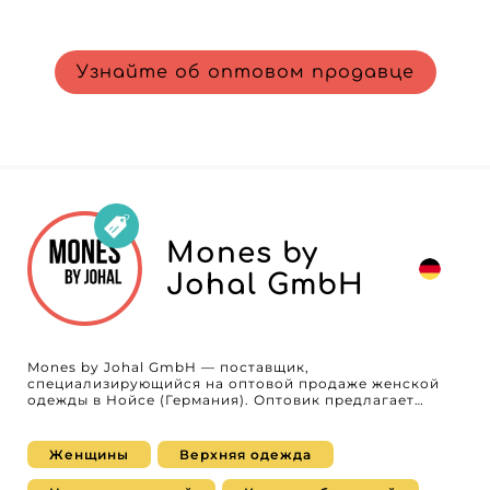
Узнайте об оптовом продавце
Mones by
Johal GmbH
Mones by Johal GmbH — поставщик,
специализирующийся на оптовой продаже женской
одежды в Нойсе (Германия). Оптовик предлагает
кэжуальные коллекции, включающие одежду, топы,
верхнюю одежду и сочетающиеся комплекты
(matching sets), разработанные для бутиков,
Женщины
Верхняя одежда
концепт‑сторов и интернет‑ритейлеров, которые ищут
современную, комфортную и актуальную женскую