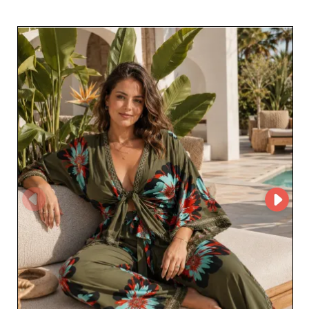
обновляемым коллекциям FREYA MODA помогает
профессионалам предлагать инклюзивную моду в
соответствии с актуальными трендами.
Представленный на MicroStore, FREYA MODA
позволяет профессионалам легко знакомиться с его
коллекциями и упрощает процесс закупок. Создав
аккаунт на My Fashion Wholesaler, розничные
продавцы могут запросить доступ к MicroStore
поставщика и выстроить партнерство с итальянским
специалистом по plus size-моде.