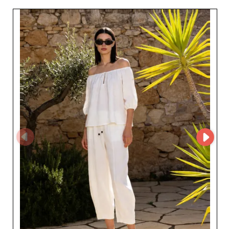
évolutions du marché. Présent sur MicroStore, Betty&Co,
Miho's permet aux professionnels de découvrir
facilement ses collections et de simplifier leur processus
d'approvisionnement. En créant un compte sur My
Fashion Wholesaler, les détaillants peuvent demander un
accès au MicroStore du fournisseur et développer un
partenariat avec un spécialiste reconnu du prêt-à-porter
féminin italien.