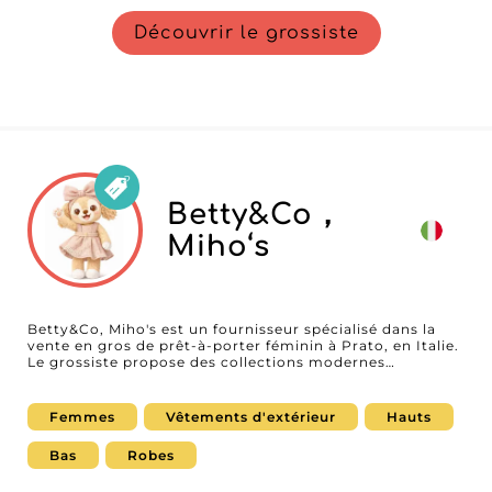
Découvrir le grossiste
Betty&Co，
Miho‘s
Betty&Co, Miho's est un fournisseur spécialisé dans la
vente en gros de prêt-à-porter féminin à Prato, en Italie.
Le grossiste propose des collections modernes
comprenant des vêtements, robes, tops, pantalons et
ensembles assortis, développées pour répondre aux
attentes des boutiques, concept stores et e-
Femmes
Vêtements d'extérieur
Hauts
commerçants. Grâce à un style urbain et des collections
régulièrement renouvelées, Betty&Co, Miho's
Bas
Robes
accompagne les professionnels souhaitant proposer une
mode féminine tendance, polyvalente et adaptée aux