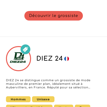
Découvrir le grossiste
DIEZ 24
DIEZ 24 se distingue comme un grossiste de mode
masculine de premier plan, idéalement situé à
Aubervilliers, en France. Réputé pour sa sélection
pointue, le showroom présente un mélange captivant de
prêt-à-porter essentiels, de vêtements d'extérieur
polyvalents et de jeans tendance, alliant styles
Hommes
Unisexe
contemporains et basiques du quotidien. Avec une
collection en constante évolution, conçue pour répondre