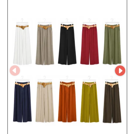
Sur My Fashion Wholesaler, consultez le 
profil de chaque grossiste vêtements 
d'extérieur, comparez leurs spécialités 
et contactez-les directement. Créez 
votre compte pour accéder à 
davantage d'informations et retrouvez 
leurs catalogues sur l'application 
MicroStore afin de simplifier votre 
sourcing et développer votre offre avec 
des partenaires de confiance.