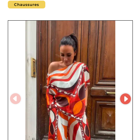
collections italiennes, françaises et d’import. Sur une
Chaussures
surface de 600 m², l’équipe accueille les détaillants avec
ou sans rendez-vous pour découvrir et acheter
directement sur stock des articles tendance et de
moyenne gamme : jupes, pantalons, tops, robes,
manteaux, sacs, chaussures, montres et accessoires.
Chaque semaine, de nouvelles pièces viennent enrichir
l’offre, garantissant un renouvellement constant adapté
aux attentes d’une clientèle féminine exigeante. Carla
Raffi se distingue par l’alliance du style et de la qualité
dans chacune de ses collections, permettant aux
revendeurs de composer des sélections attractives,
modernes et cohérentes. Grâce à l’intégration de la
technologie MicroStore, les professionnels peuvent
accéder facilement aux collections en ligne, gérer leurs
commandes et suivre leurs stocks en toute simplicité.
Au-delà de ses produits, Carla Raffi mise sur un service
client irréprochable et un accompagnement
personnalisé, favorisant des relations commerciales
durables. Choisir Carla Raffi, c’est s’associer à un
grossiste fiable, expérimenté et toujours à l’écoute du
marché, pour renforcer votre positionnement et faire
croître votre activité dans l’univers dynamique de la
mode féminine.