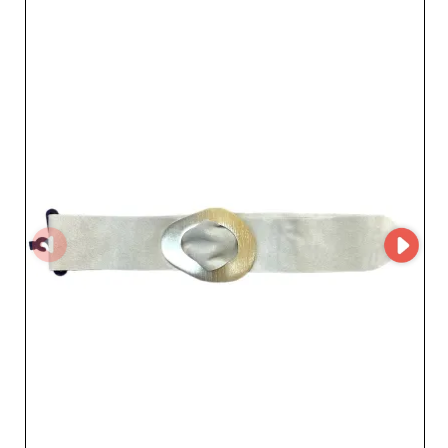
pour garantir une satisfaction optimale, tant en termes
de design que de durabilité. Chaque pièce reflète une
harmonie parfaite entre l’élégance parisienne et la
fonctionnalité, ajoutant une valeur indéniable à votre
inventaire. En choisissant ORPEL, vous bénéficiez non
seulement de produits raffinés mais également d’un
service client d’exception. La transparence et la fiabilité
sont au cœur de leur engagement envers les
professionnels. De plus, notre plateforme souligne
l’utilisation de la solution MicroStore par ORPEL,
garantissant une expérience d’achat en ligne fluide et
sécurisée. Ce système intuitif améliore l’efficacité de la
commande et assure une gestion simplifiée du stock, un
atout considérable pour les détaillants cherchant à
optimiser leurs opérations commerciales. Intégrez une
touche parisienne authentique à votre offre en
collaborant avec ORPEL, et profitez d'avantages exclusifs
qui transformeront votre expérience d’achat. Faites
confiance à un partenaire qui valorise l'innovation et
l’excellence, et laissez ORPEL vous guider vers le succès
en comblant les attentes de votre clientèle féminine
exigeante.