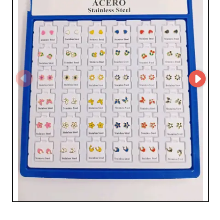
mais aussi pour la fiabilité de ses services. Fort de son
expérience, ce fournisseur s'engage à garantir une
livraison rapide et sécurisée, facilitée par l'utilisation de
MicroStore, plateforme qui optimise considérablement la
gestion des commandes et la communication. Cette
technologie avancée assure une transparence totale et
une efficacité accrue, rendant le processus d'achat
simple et agréable pour les revendeurs. Opter pour Tang
Tammy s.l., c'est aussi bénéficier d'un partenaire de
confiance qui comprend les besoins spécifiques des
professionnels du secteur de la mode. Les tarifs
compétitifs et les conditions flexibles leur permettent de
s'adapter à toutes les tailles d'entreprise, qu'il s'agisse de
petites boutiques indépendantes ou de grandes chaînes
de magasins. En collaborant avec Tang Tammy s.l., les
détaillants peuvent être assurés d'une offre produit
novatrice et d'un support client dédié, agrémentés d'une
expertise approfondie du marché. Ce grossiste est
véritablement un allié précieux dans le développement
de votre business, vous aidant à séduire et fidéliser votre
clientèle avec des accessoires incontournables et de
qualité.