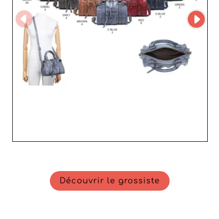
Pour les revendeurs désireux d'élargir leur offre avec des
produits de qualité supérieure, Mari srls représente un
partenaire de choix. En somme, collaborer avec Mari srls,
c'est choisir la qualité, la ponctualité et un service client
irréprochable. N'attendez plus pour intégrer leurs sacs,
montres et accessoires à votre catalogue et offrir à votre
clientèle une expérience d'achat remarquable.
Découvrir le grossiste