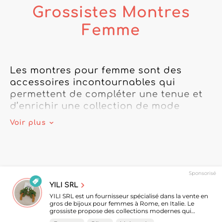
Grossistes Montres
Femme
Les montres pour femme sont des 
accessoires incontournables qui 
permettent de compléter une tenue et 
d’enrichir une collection de mode 
féminine. Montres classiques, 
Voir plus
élégantes, minimalistes, fantaisie ou 
sportives offrent aux détaillants une 
grande variété de modèles adaptés à 
différents styles et profils de clientèle.

Sponsorisé
YILI SRL
Sur My Fashion Wholesaler, retrouvez 
YILI SRL est un fournisseur spécialisé dans la vente en
plus de 40 fournisseurs spécialisés 
gros de bijoux pour femmes à Rome, en Italie. Le
grossiste propose des collections modernes qui
dans les montres pour femme. Cette 
associent élégance, tendances actuelles et pièces