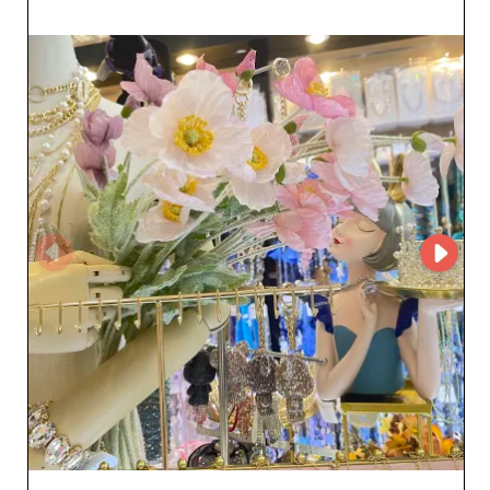
d'un savoir-faire artisanal combiné aux tendances
actuelles. Ce souci du détail se traduit en un véritable
attrait pour les revendeurs soucieux d'offrir à leur
clientèle des produits à la fois uniques et de haute
qualité. Outre sa gamme prestigieuse, 🎀Niniliu💎
accessorize 🎀 se distingue par l'utilisation de MicroStore,
une plateforme moderne qui simplifie la gestion des
commandes et garantit une expérience utilisateur fluide
et intuitive. Ce système assure également une
disponibilité continue des produits, un atout majeur
pour les commerçants qui souhaitent maintenir un stock
optimal sans interruption. En choisissant 🎀Niniliu💎
accessorize 🎀, les revendeurs bénéficient non seulement
de produits de qualité supérieure, mais aussi de
conditions de collaboration flexibles, d'un service client
réactif et d'une logistique fiable. Cette combinaison
stratégique fait de 🎀Niniliu💎accessorize 🎀 un partenaire
de choix pour quiconque désire se démarquer dans le
secteur des accessoires de mode. Faites confiance à 🎀
Niniliu💎accessorize 🎀 pour enrichir votre offre
commerciale et séduire vos clients avec des collections
éblouissantes qui allient style, qualité et créativité.