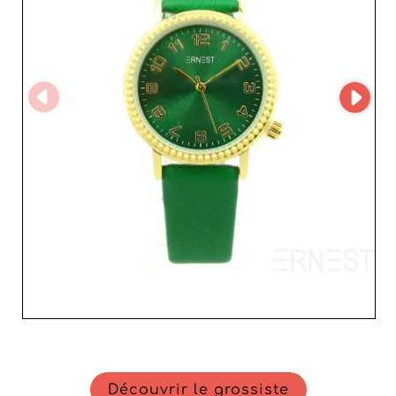
Cette technologie facilite l'accès à un catalogue riche et
à jour, simplifiant vos démarches et vous permettant de
gérer vos commandes avec une grande efficacité.
Travailler avec ERNEST, c'est aussi s'assurer d'une
relation de confiance. La réputation du grossiste repose
sur des partenariats durables et un service client
attentif, garantissant ainsi aux revendeurs une
tranquillité d'esprit précieuse dans le monde compétitif
de la mode actuelle. Avec ERNEST, boostez votre chiffre
d'affaires tout en offrant des produits qui captivent et
fidélisent votre clientèle.
Découvrir le grossiste