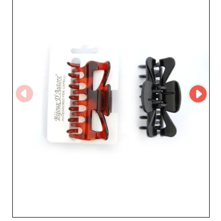
rendant les transactions simples et rapides pour les
professionnels exigeants. Collaborer avec "DueGi sas -
Bijoux D'autore", c'est aussi opter pour un partenariat
basé sur la fiabilité et l'efficacité, assurant une logistique
sans faille et des délais de livraison respectés. En
choisissant DueGi sas, vous bénéficiez d'un service client
attentif, prêt à répondre aux besoins spécifiques de votre
entreprise et à vous accompagner dans votre croissance.
Avec une réputation solidement établie dans le secteur,
"DueGi sas - Bijoux D'autore" se positionne comme un
partenaire de choix pour les revendeurs désireux d'offrir
à leur clientèle des produits de mode haut de gamme et
intemporels. Ne manquez pas l'opportunité de diversifier
votre offre avec DueGi sas et d'enrichir votre inventaire
d'articles qui allient tendance et qualité. Profitez dès
aujourd'hui des nombreux avantages offerts par "DueGi
sas - Bijoux D'autore" et faites de votre commerce une
référence incontournable dans votre région.