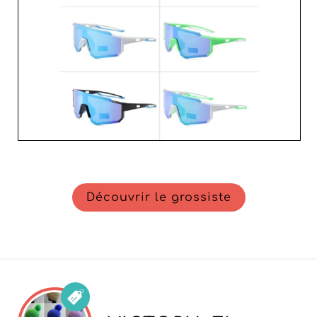
leur compréhension approfondie des tendances du
marché vous offrent un avantage concurrentiel
indéniable.
Découvrir le grossiste