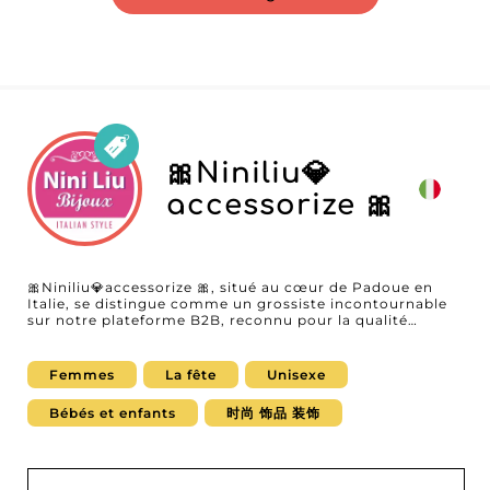
🎀Niniliu💎
accessorize 🎀
🎀Niniliu💎accessorize 🎀, situé au cœur de Padoue en
Italie, se distingue comme un grossiste incontournable
sur notre plateforme B2B, reconnu pour la qualité
exceptionnelle de ses produits et l'excellence de son
service. Spécialisé dans les bijoux, montres et
accessoires, 🎀Niniliu💎accessorize 🎀 s'adresse à une
Femmes
La fête
Unisexe
clientèle diversifiée englobant un public uni-sexe ainsi
que les femmes et fillettes. Grâce à un engagement
Bébés et enfants
时尚 饰品 装饰
inébranlable envers l'innovation et le design, 🎀Niniliu💎
accessorize 🎀 propose une gamme de produits qui
captivent par leur originalité et leur élégance. Chaque
pièce, qu'elle soit un pendentif délicat, une montre de
précision ou un accessoire de mode tendance, est le fruit