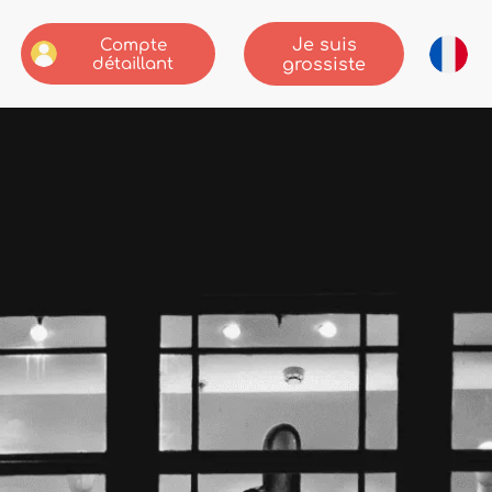
Je suis
Compte
détaillant
grossiste