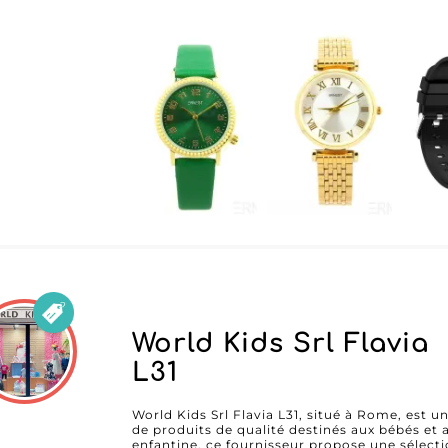
des modèles, allant des élégantes montres 
chronographes pour hommes, sans oublier les 
témoigne de l'engagement d'ERNEST à répondre
En choisissant ERNEST, vous bénéficiez égal
plateforme B2B moderne et efficace, grâce no
Cette technologie facilite l'accès à un catalog
démarches et vous permettant de gérer vos 
Travailler avec ERNEST, c'est aussi s'assurer 
réputation du grossiste repose sur des partena
attentif, garantissant ainsi aux revendeurs une
monde compétitif de la mode actuelle. Avec E
tout en offrant des produits qui captivent et f
World Kids Srl Flavia
L31
World Kids Srl Flavia L31, situé à Rome, est 
de produits de qualité destinés aux bébés et 
enfantine, ce fournisseur propose une sélect