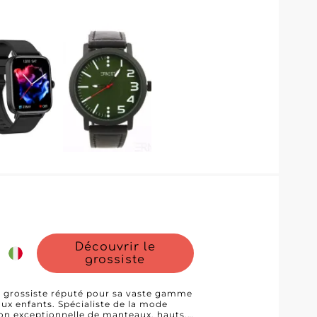
pour femmes aux robustes
adorables créations pour les petits,
 aux besoins variés de sa clientèle.
ement du service exceptionnel d'une
tamment à l'utilisation de MicroStore.
ue riche et à jour, simplifiant vos
commandes avec une grande efficacité.
d'une relation de confiance. La
riats durables et un service client
 tranquillité d'esprit précieuse dans le
RNEST, boostez votre chiffre d'affaires
idélisent votre clientèle.
Découvrir le
grossiste
un grossiste réputé pour sa vaste gamme
aux enfants. Spécialiste de la mode
ion exceptionnelle de manteaux, hauts,