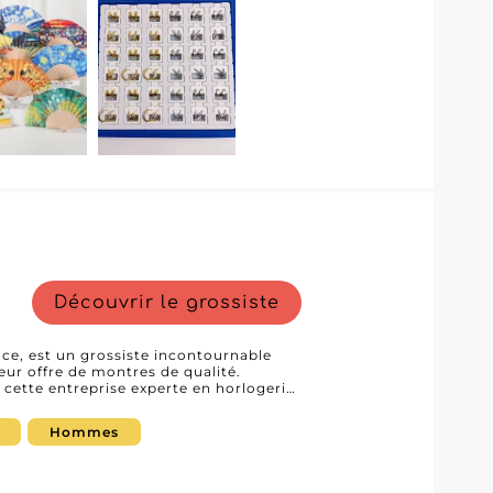
ptimise considérablement la gestion des
nologie avancée assure une
 rendant le processus d'achat simple et
oins spécifiques des professionnels du
les conditions flexibles leur permettent
qu'il s'agisse de petites boutiques
 avec Tang
és d'une offre produit novatrice et d'un
rtise approfondie du marché. Ce
x dans le développement de votre
tre clientèle avec des accessoires
Découvrir le grossiste
nce, est un grossiste incontournable
eur offre de montres de qualité.
, cette entreprise experte en horlogerie
mmes, hommes, bébés et enfants. En
ERNEST, c'est garantir à votre clientèle
Hommes
ont le choix idéal pour les
blic, des fashonistas recherchant la
-être de leurs enfants. La diversité