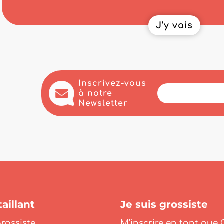
J’y vais
Inscrivez-vous
à notre
Newsletter
aillant
Je suis grossiste
rossiste
M'inscrire en tant que 