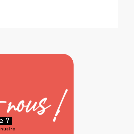
e ?
nnuaire