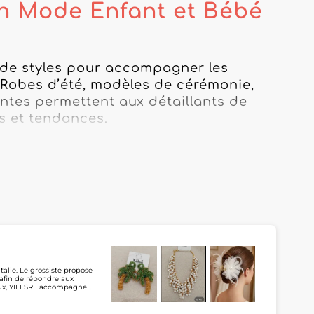
ion Mode Enfant et Bébé
 de styles pour accompagner les 
Robes d’été, modèles de cérémonie, 
tes permettent aux détaillants de 
 et tendances.

cialisés dans les robes pour bébés et 
tenaires référencés proposent 
s, concept stores et e-commerçants 
s aux mariages, fêtes et cérémonies, 
 les professionnels de la mode 
ières, styles et collections afin de 
talie. Le grossiste propose
 afin de répondre aux
e et au positionnement de leur 
oux, YILI SRL accompagne
inin. Présent sur
plifier leur processus
nt demander un accès au