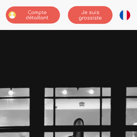
Je suis
Compte
détaillant
grossiste