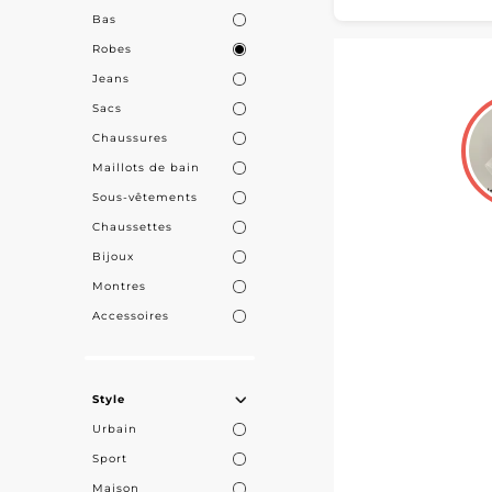
MicroSt
Bas
Sur My Fashion
Robes
leurs spécial
Jeans
d’informations
Sacs
sourcing et d
Chaussures
Maillots de bain
Sous-vêtements
Chaussettes
Bijoux
Montres
Accessoires
Style
Urbain
Sport
Maison