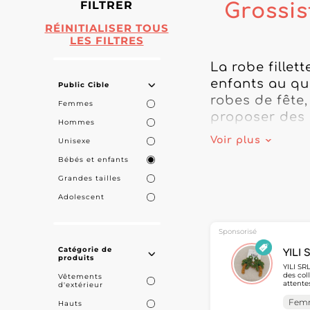
FILTRER
Grossis
RÉINITIALISER TOUS
LES FILTRES
La robe fillet
enfants au qu
Public Cible
robes de fête
Femmes
proposer des 
Hommes
Voir plus
Unisexe
Sur My Fashio
Bébés et enfants
enfants desti
Grandes tailles
différentes co
Adolescent
souhaitant dév
Des modèles s
Sponsorisé
la robe fillet
Catégorie de
YILI 
produits
enfantine. Les
YILI SR
des col
Vêtements
sélectionner d
attente
d'extérieur
les prof
boutique.

MicroSt
Fem
Hauts
d'appro