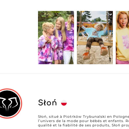
plus exigeantes. Les collections de Mini Kid S A affichent une touche de
sophistication et de durabilité, élément cru
concurrentiel. Leurs produits se distinguent
finition impeccable, assurant à vos clients fi
l'année. Rejoindre notre plateforme, c'est opter pour une collaboration enrichissante
avec Mini Kid S A, où chaque transaction est
choisissant Mini Kid S A comme fournisseur,
vêtements de haute qualité, mais aussi d'un 
votre approche du marché des vêtements pou
mais également inspirante. Misez sur Mini Kid 
prospérer avec une collection qui séduit inst
clients.
Słoń
Słoń, situé à Piotrków Trybunalski en Pologne
l’univers de la mode pour bébés et enfants. R
qualité et la fiabilité de ses produits, Słoń