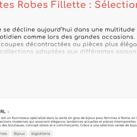
tes Robes Fillette : Sélect
te se décline aujourd’hui dans une multitude
otidien comme lors des grandes occasions. 
, coupes décontractées ou pièces plus élégan
collections adaptées aux différentes saisons
n Wholesaler, retrouvez des fournisseurs spé
nées aux professionnels de la mode. Les par
llections de robe fillette pour les boutique
elopper leur offre de prêt-à-porter enfant.

imples pour le quotidien aux tenues destinée
te représente une catégorie polyvalente pour
SRL
 détaillants peuvent comparer les coupes, mat
L est un fournisseur spécialisé dans la vente en gros de bijoux pour femmes à Rome, en I
lections modernes qui associent élégance, tendances actuelles et pièces intemporelles
es références correspondant à leur clientèl
s des boutiques, concept stores et e-commerçants. Grâce à une sélection variée de bij
essionnels souhaitant enrichir leur offre avec des accessoires adaptés aux besoins du marché fém
ore, YILI SRL permet aux professionnels de découvrir facilement ses collections et de sim
mes
Bijoux
bigiotteria
visionnement. En créant un compte sur My Fashion Wholesaler, les détaillants peuve