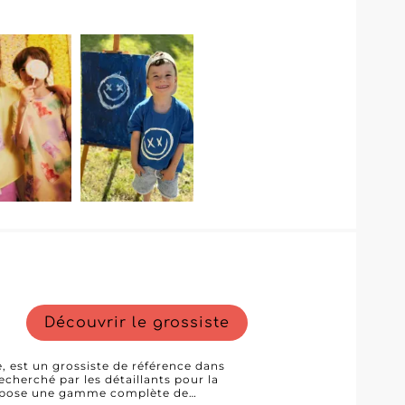
cial pour se démarquer sur un marché
 par des designs modernes et une
naux style et confort tout au long de
 synonyme de valeur ajoutée. En
 vous bénéficiez non seulement de
support commercial inégalé, rendant
r enfants non seulement efficace,
S A et laissez votre entreprise
antanément les détaillants et leurs
Découvrir le grossiste
, est un grossiste de référence dans
echerché par les détaillants pour la
 propose une gamme complète de