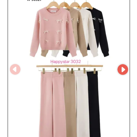
Ceniona za rzetelność i profesjonalizm, firma przykłada
ogromną wagę do każdego etapu — od projektu po
dostawę — aby zagwarantować płynną, bezproblemową
współpracę. Jej responsywna, uważna obsługa klienta
dodatkowo wzmacnia relacje z partnerami biznesowymi.
Wybierając Mysia Miller Karina, stawiasz na zaufanego
partnera i spokojne doświadczenie zakupowe, a kolekcje
doskonale wpisują się w oczekiwania zarówno rodziców,
jak i dzieci. Niezależnie od tego, czy chcesz poszerzyć
ofertę o eleganckie płaszcze, urokliwe sukienki czy
wytrzymały denim, ten hurtownik to idealny sojusznik w
rozwoju Twojej działalności. Mysia Miller Karina to nie
tylko dostawca odzieży, ale strategiczny partner, który
wspiera rozwój Twojego sklepu i pomaga wyróżnić się na
rynku mody dziecięcej.