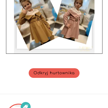
produktom, które z pewnością podbiją serca klientów.
Uczyń Los angelitos swoim wyłącznym sojusznikiem w
konkurencyjnym świecie dziecięcego prêt-à-porter i
zamień swój sklep w prawdziwy raj dla małych
fashionistów.
Odkryj hurtownika