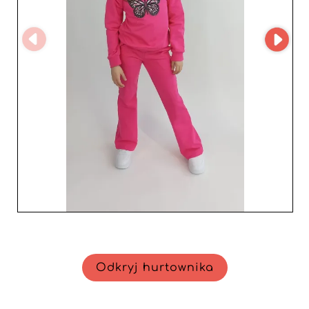
zaprojektowane produkty i relacje biznesowe oparte na
zaufaniu oraz doskonałości. Niezależnie od tego, czy
chcesz poszerzyć ofertę o eleganckie sukienki dla
dziewczynek, czy wytrzymałe płaszcze dla niemowląt,
Bambola jest idealnym partnerem, który sprosta
oczekiwaniom wymagających klientów. Zainwestuj w
przyszłość swojej firmy z hurtownią, która rozumie
potrzeby profesjonalistów i dostarcza to, co najlepsze w
modzie dziecięcej.
Odkryj hurtownika