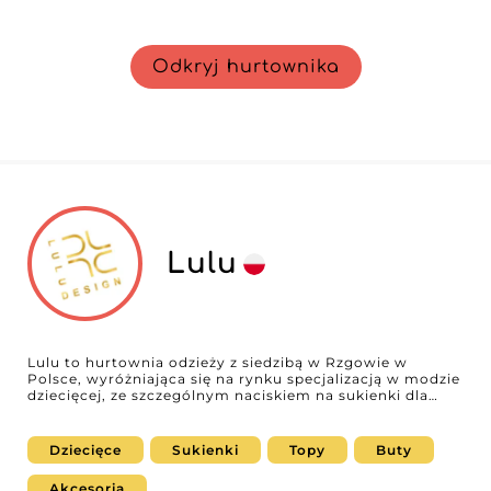
Odkryj hurtownika
Lulu
Lulu to hurtownia odzieży z siedzibą w Rzgowie w
Polsce, wyróżniająca się na rynku specjalizacją w modzie
dziecięcej, ze szczególnym naciskiem na sukienki dla
niemowląt, dzieci i dziewczynek. Lulu oferuje kolekcje
łączące styl, wygodę i jakość, odpowiadając na
zróżnicowane potrzeby profesjonalistów, którzy chcą
Dziecięce
Sukienki
Topy
Buty
zaoferować małym miłośniczkom mody to, co najlepsze.
Lulu wyróżnia się nie tylko elegancją swoich sukienek,
Akcesoria