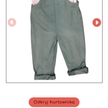
Ich wybór produktów z denimu, zawsze na czasie,
gwarantuje ponadczasowy urok, a eleganckie sukienki i
wygodne płaszcze odpowiadają na zróżnicowane
oczekiwania współczesnych konsumentów. Jeśli chodzi
o topy i spodnie, oferują różnorodność stylów — od
niezbędnych basiców po odważniejsze modele.
Podsumowując, JIMMYZY to coś więcej niż zwykły
dostawca; to strategiczny atut dla sprzedawców
poszukujących wzbogacenia oferty o produkty
najwyższej jakości i nienaganną obsługę klienta.
Wzmocnij swój biznes już dziś i skorzystaj z
efektywności, niezawodności oraz elegancji, które może
zapewnić tylko JIMMYZY.
Odkryj hurtownika