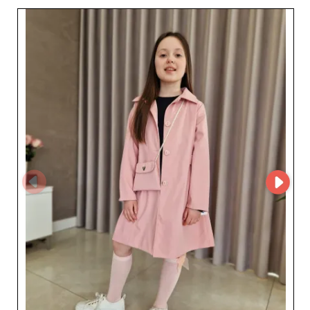
detalistów, którzy chcą oferować swoim klientom
najnowsze trendy w modzie dziecięcej. Każdy element
kolekcji Tylkomet jest starannie zaprojektowany, łącząc
komfort i estetykę, aby spełnić oczekiwania małych
miłośniczek mody. Współpracując z Tylkomet,
sprzedawcy zyskują konkurencyjną ofertę, która
przyciąga kupujących poszukujących ubrań zarówno
stylowych, jak i trwałych. Co więcej, wybór Tylkomet to
partnerstwo z dostawcą, który stawia satysfakcję
partnerów biznesowych na pierwszym miejscu, zapewnia
terminowe dostawy oraz stały dopływ nowości.
Decydując się na produkty Tylkomet, masz pewność, że
zaoferujesz swoim klientom odzież wyróżniającą się
unikalnym stylem i najwyższą jakością. Zaufaj Tylkomet,
aby wzbogacić swoją ofertę i budować lojalność
klientów dzięki modzie dziecięcej bez granic.