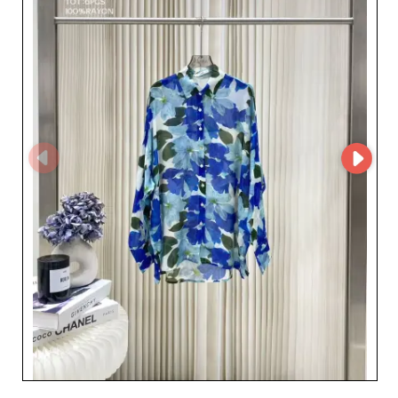
nieskazitelnego obsługi klienta, z oddanymi zespołami
gotowymi odpowiedzieć na wszelkie pytania i wspierać
decyzje zakupowe. To podejście skoncentrowane na
kliencie czyni New epoch cennym sojusznikiem dla
każdej firmy pragnącej rozwijać swoją gamę produktów
modowych dla kobiet. Korzyści dla sprzedawców
detalicznych są liczne: regularnie odnawiane kolekcje,
konkurencyjne ceny oraz gwarancja produktów
spełniających najwyższe standardy jakości. Ponadto,
współpracując z New epoch, detaliści korzystają z
efektywnej logistyki, która minimalizuje czas dostawy,
umożliwiając szybkie uzupełnianie zapasów. Dla każdej
firmy chcącej wzmocnić swoją pozycję na rynku odzieży
damskiej, New epoch stanowi prawdziwy strategiczny
atut, łączący wiedzę fachową, nieskazitelną obsługę i
produkty na czele mody.