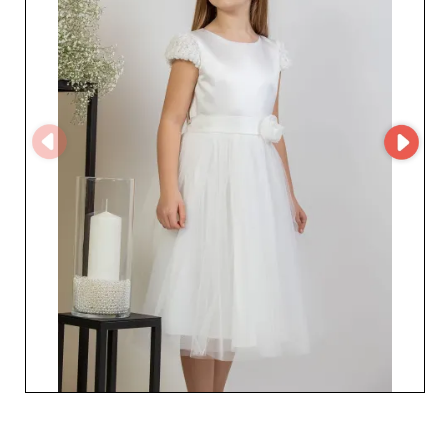
Kids to wybór poważnego i doświadczonego partnera,
znanego z dbałości o detale i zaangażowania w
satysfakcję klienta. Dzięki niezawodności, stałej jakości i
uważnej obsłudze ten hurtownik jest uznawany za ważny
punkt odniesienia w branży mody dziecięcej w Polsce.
Zaufaj Viwa 4 Kids, aby wzbogacić swój katalog o odzież
dostosowaną do potrzeb najmłodszych i wzmocnić
wartość swojej oferty na rynku.