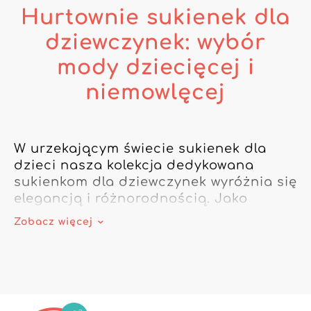
Hurtownie sukienek dla
dziewczynek: wybór
mody dziecięcej i
niemowlęcej
W urzekającym świecie sukienek dla 
dzieci nasza kolekcja dedykowana 
sukienkom dla dziewczynek wyróżnia się 
elegancją i różnorodnością. Jako 
sprzedawca lub właściciel sklepu 
Zobacz więcej
znajdziesz tu niezbędne modele, dzięki 
którym ubierzesz małe księżniczki 
stylowo i komfortowo. Nasi 
wyspecjalizowani hurtownicy sukienek 
dziecięcych oferują szeroką gamę – od 