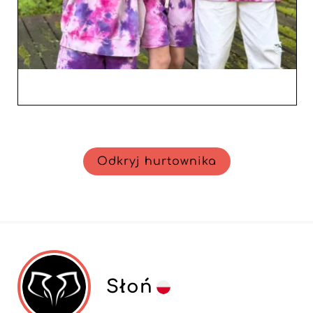
Odkryj hurtownika
Słoń