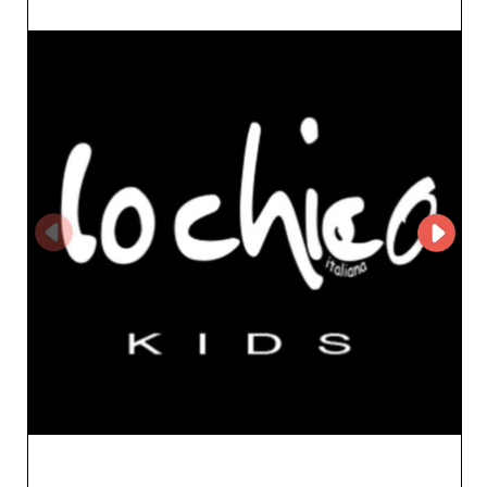
Twoim klientom odkrywanie modeli, które podobają się
zarówno dzieciom, jak i rodzicom. Oprócz zdolności do
oferowania ubrań jednocześnie modnych i
funkcjonalnych, Piero Peng słynie z niezawodności.
Zamówienia są realizowane bardzo sprawnie, co
gwarantuje szybką i pewną dostawę — kluczową dla
sklepów z odzieżą dziecięcą, które chcą regularnie
uzupełniać stany magazynowe. Trafna decyzja o
współpracy z Piero Peng zapewnia atrakcyjne marże
oraz wyjątkowy stosunek jakości do ceny, który
przekona Twoich klientów końcowych. Wybierając Piero
Peng, stawiasz na solidne partnerstwo z ważnym
graczem włoskiego przemysłu tekstylnego, znanym z
know‑how i dążenia do doskonałości. Wzmocnij swoją
ofertę, proponując odzież odpowiadającą oczekiwaniom
nowoczesnych rodzin, jednocześnie korzystając ze
współpracy opartej na zaufaniu i sukcesie.