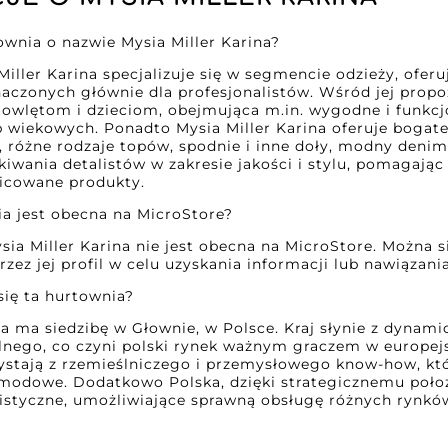
townia o nazwie Mysia Miller Karina?
iller Karina specjalizuje się w segmencie odzieży, ofe
czonych głównie dla profesjonalistów. Wśród jej propozy
wlętom i dzieciom, obejmująca m.in. wygodne i funkc
 wiekowych. Ponadto Mysia Miller Karina oferuje bogate
, różne rodzaje topów, spodnie i inne doły, modny denim o
kiwania detalistów w zakresie jakości i stylu, pomagaj
nicowane produkty.
ia jest obecna na MicroStore?
sia Miller Karina nie jest obecna na MicroStore. Można 
zez jej profil w celu uzyskania informacji lub nawiązani
 się ta hurtownia?
na ma siedzibę w Głownie, w Polsce. Kraj słynie z dynam
ylnego, co czyni polski rynek ważnym graczem w europejs
ystają z rzemieślniczego i przemysłowego know-how, któ
 modowe. Dodatkowo Polska, dzięki strategicznemu położ
istyczne, umożliwiające sprawną obsługę różnych rynków