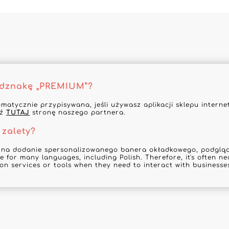
odznakę „PREMIUM”?
omatycznie przypisywana, jeśli używasz aplikacji sklepu inter
dź
TUTAJ
stronę naszego partnera.
 zalety?
 na dodanie spersonalizowanego banera okładkowego, podgląd 
e for many languages, including Polish. Therefore, it's often ne
ion services or tools when they need to interact with businesses