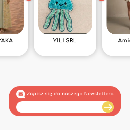
YAKA
YILI SRL
Ami
Zapisz się do naszego Newslettera