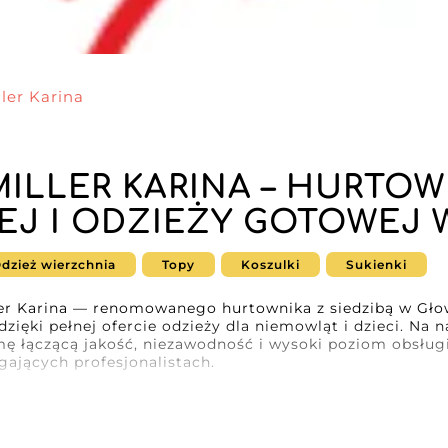
ller Karina
MILLER KARINA – HURTO
EJ I ODZIEŻY GOTOWEJ 
dzież wierzchnia
Topy
Koszulki
Sukienki
ler Karina — renomowanego hurtownika z siedzibą w Głow
dzięki pełnej ofercie odzieży dla niemowląt i dzieci. Na 
ę łączącą jakość, niezawodność i wysoki poziom obsługi
ających profesjonalistach.
w modzie dziecięcej, Mysia Miller Karina oferuje płaszcze
nki, zaprojektowane tak, by łączyć wygodę, praktyczność 
ślany, aby odpowiadać potrzebom detalistów, którzy ch