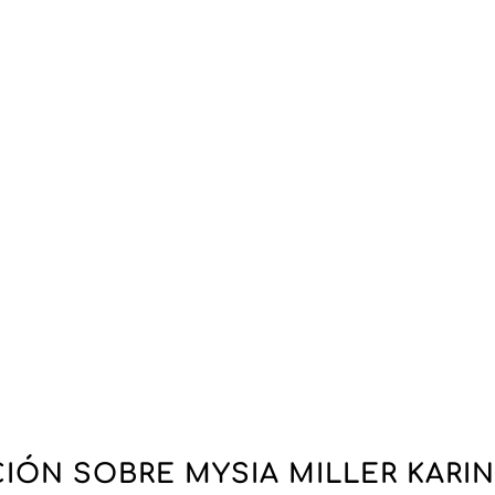
 seriedad y profesionalidad, la empresa presta atenció
a entrega— para garantizar una colaboración fluida y sin 
e, ágil y atento, refuerza la relación de confianza con su
iller Karina, apuesta por un socio fiable y una experienc
e adaptan perfectamente a las expectativas de padres y 
rigos refinados, vestidos encantadores o denim resistent
ar su negocio.
na no es solo un proveedor de ropa, es un socio estraté
 ayuda a destacar en el mercado de la moda infantil.
IÓN SOBRE MYSIA MILLER KARI