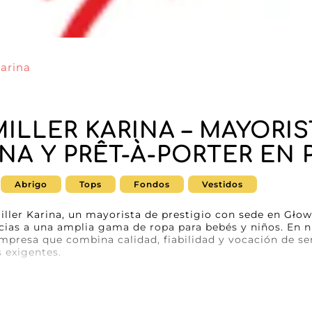
Karina
MILLER KARINA – MAYORI
NA Y PRÊT-À-PORTER EN
Abrigo
Tops
Fondos
Vestidos
ller Karina, un mayorista de prestigio con sede en Głow
ias a una amplia gama de ropa para bebés y niños. En n
mpresa que combina calidad, fiabilidad y vocación de serv
 exigentes.
moda infantil, Mysia Miller Karina ofrece abrigos, tops, 
s para unir comodidad, practicidad y estilo. Cada artícu
idades de los minoristas que desean ofrecer a su cliente