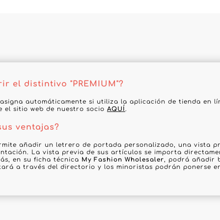
r el distintivo "PREMIUM"?
 asigna automáticamente si utiliza la aplicación de tienda en l
te el sitio web de nuestro socio
AQUÍ
.
sus ventajas?
rmite añadir un letrero de portada personalizado, una vista pr
ntación. La vista previa de sus artículos se importa directame
ás, en su ficha técnica
My Fashion Wholesaler
, podrá añadir 
tará a través del directorio y los minoristas podrán ponerse 