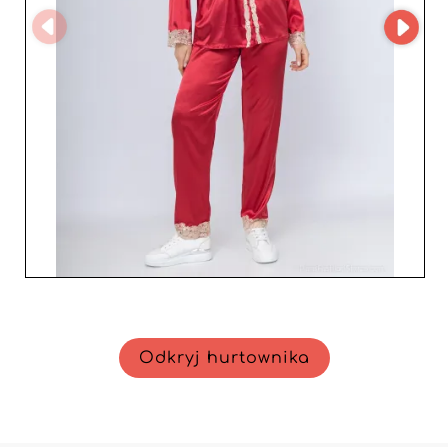
sprzedawców detalicznych. Dla sklepów i e-handlowców,
którzy chcą współpracować z niezawodnym dostawcą i
dodać nutę słodyczy oraz kobiecości do swojej oferty,
JESSYLIA jest doskonałym wyborem. Wzmocnij swoją
ofertę bielizną nocną i piżamami, które łączą komfort,
styl i jakość. JESSYLIA to gwarancja solidnych
partnerstw i kolekcji, które zachwycają dzień po dniu.
Nie przegap okazji do włączenia tych produktów do
swojego asortymentu i spełniania stylowych oczekiwań
swoich kobiecych klientek.
Odkryj hurtownika