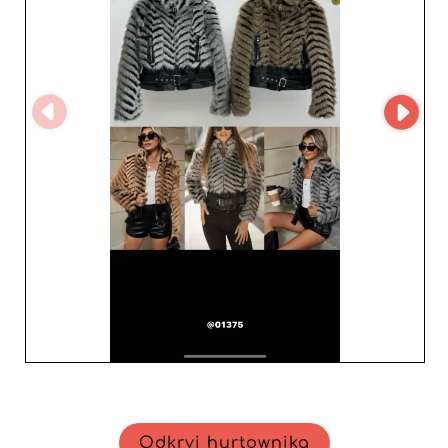
Każdy model oferowany przez Cest_Monique jest
starannie dobierany ze względu na jakość tkanin, modny
krój oraz potencjał, by podnieść poziom kolekcji
najbardziej wymagających butików. Wybierając
Cest_Monique, sprzedawcy detaliczni mogą wzbogacić
swoją ofertę o produkty, które przyciągają uwagę i
zachwycają odważnym, a zarazem wysmakowanym
stylem. Reputacja niezawodności i innowacyjności
Cest_Monique sprawia, że to strategiczny wybór do
rozwoju i umocnienia Twojego biznesu detalicznego. Z
Cest_Monique masz pewność, że oferujesz to, co
najlepsze we włoskiej modzie, wraz z imponującą
efektywnością logistyczną i stałą dbałością o
doskonałość. Nawiąż współpracę z Cest_Monique i
wynieś swoją firmę na wyższy poziom, w pełni
zaspokajając oczekiwania klientek.
Odkryj hurtownika