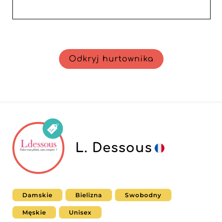
Odkryj hurtownika
L. Dessous
Damskie
Bielizna
Swobodny
Męskie
Unisex