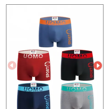
spersonalizowane wsparcie i trafne doradztwo, aby
zoptymalizować dobór produktów zgodnie z
najnowszymi trendami mody. Niezawodność PHENIX
ROUGE wzmacnia innowacyjne wykorzystanie
technologii MicroStore – zaawansowanego rozwiązania,
które ułatwia i przyspiesza zakupy online dla
profesjonalistów. System umożliwia uproszczony dostęp
do stanów magazynowych w czasie rzeczywistym,
gwarantując wzorową szybkość realizacji zamówień i
dostaw. Dla resellerów współpraca z PHENIX ROUGE
oznacza partnerstwo z firmą, która rozumie znaczenie
sprawnego i efektywnego łańcucha dostaw.
Różnorodność produktów – od codziennych
niezbędników po bardziej wyspecjalizowane artykuły –
zapewnia maksymalne zadowolenie klientów i stale
odnawiany potencjał sprzedaży. Wybierając PHENIX
ROUGE jako dostawcę, stawiasz na lojalnego sojusznika,
który ceni sukces Twojej firmy. Dzięki doświadczeniu w
segmencie mody hurtowej i zaangażowaniu w
dostarczanie wyłącznie najlepszych produktów, PHENIX
ROUGE jest idealnym impulsem do wzmocnienia Twojej
oferty handlowej i zachwycenia klientów modnymi,
wysokiej jakości artykułami. Skorzystaj z okazji, aby
odmienić swoje doświadczenie zakupów hurtowych z
dostawcą znanym z doskonałości i profesjonalizmu.