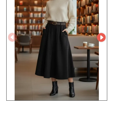
responsywnej obsłudze klienta, spełniającej wymagania
sektora B2B. Nacisk kładziony jest na szybkość dostaw,
kluczowy czynnik dla utrzymania twojego sklepu na
czele rynku. Ponadto, różnorodność produktów
umożliwia łatwe dostosowanie zapasów do
zmieniających się życzeń konsumentów, co zwiększa
atrakcyjność handlową. Len’s Couture GmbH nie tylko
dostarcza proste ubrania; oferuje również kompleksowe
rozwiązania dla profesjonalistów pragnących wyróżnić
się w świecie mody damskiej. Skorzystaj z korzystnych
cen i elastycznych warunków, aby rozwijać swoją
działalność w spokoju. Podsumowując, współpraca z
Len’s Couture GmbH to wybór nieskazitelnej jakości,
niezawodnej obsługi i trwałych partnerstw, aby
prosperować w konkurencyjnym świecie mody.