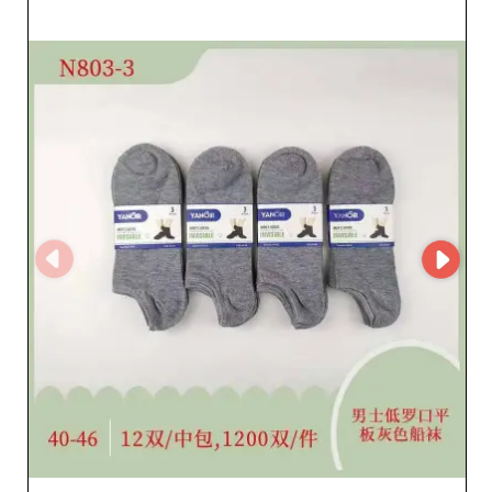
zyskujesz dostęp do różnorodnych 
stylów i regularnie odświeżanych 
kolekcji, aby sprostać oczekiwaniom 
wymagających klientów w zakresie 
mody i komfortu. Odkryj naszą ofertę 
już teraz i zoptymalizuj swój asortyment 
produktami, które spodobają się Twoim 
klientom.