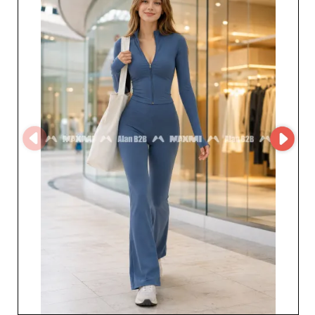
produkty to nie tylko praktyczność i nowoczesny design;
to również synonim trwałości i najwyższej jakości, dzięki
czemu Twoja oferta staje się jeszcze bardziej atrakcyjna
dla klientów. Obsługa klienta ALAN STORE - B2B
odzwierciedla także jego dążenie do doskonałości.
Profesjonaliści z branży zyskują nie tylko wyjątkowe
produkty, ale też spersonalizowane wsparcie, które
ułatwia każdy etap zakupów i pomaga maksymalizować
marże. Dzięki platformie MicroStore transakcje są jeszcze
prostsze i płynniejsze, zapewniając bezproblemowe
doświadczenie zakupów hurtowych. Dla resellerów
pragnących wzbogacić katalog o uniwersalne i
niezbędne artykuły, ALAN STORE - B2B to wybór
strategiczny. Włączając ich produkty do swojego
asortymentu, zyskujesz dostęp do oferty najwyższej
klasy, zwiększając satysfakcję klientów i budując
długoterminową lojalność. Nie przegap okazji
współpracy z tym zaufanym hurtownikiem, aby osiągnąć
sukces i rozwój sprzedaży.