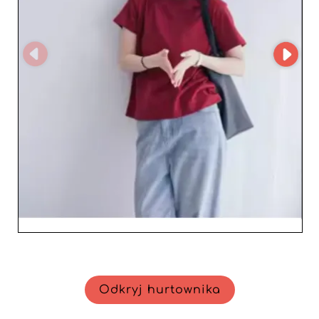
oznacza relację biznesową opartą na niezawodności i
przejrzystości. Hurtownik zobowiązuje się do
zapewnienia dedykowanego wsparcia, pomagając
profesjonalistom maksymalizować marże przy
jednoczesnym utrzymaniu wysokiego poziomu
satysfakcji klientów. Wybierając H&J SRL, detaliści mają
pewność, że zaoferują swoim klientkom odzież
najwyższej jakości, zdolną przyciągać i lojalizować
miłośniczki mody. Podsumowując, decydując się na H&J
SRL, stawiasz na solidnego partnera, który łączy
doświadczenie i innowację, aby odpowiadać na
zmieniające się potrzeby rynku mody damskiej.
Odkryj hurtownika