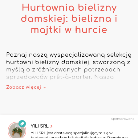
Hurtownia bielizny
damskiej: bielizna i
majtki w hurcie
Poznaj naszą wyspecjalizowaną selekcję 
hurtowni bielizny damskiej, stworzoną z 
myślą o zróżnicowanych potrzebach 
sprzedawców prêt-à-porter. Nasza 
dedykowana kategoria nie ogranicza 
Zobacz więcej
się do podstaw: obejmuje wszystko — 
od hurtowni bielizny damskiej po 
hurtownie bielizny damskiej w dużych 
rozmiarach, a także hurtownie majtek, 
Sponsorowane
shortów damskich, bokserek damskich i 
YILI SRL
biustonoszy.

YILI SRL jest dostawcą specjalizującym się w
hurtowej sprzedaży biżuterii dla kobiet w Rzymie we