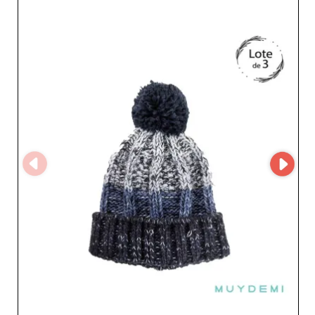
produktów. Sprzedawcy mogą wzbogacić swoją ofertę
starannie wyselekcjonowanymi artykułami łączącymi
komfort i styl. Zaopatrzenie w bieliznę, piżamy, akcesoria
i skarpety jest proste dzięki intuicyjnemu interfejsowi ich
MicroStore, zoptymalizowanemu pod kątem sprawnych
transakcji i płynnej obsługi zamówień. Każdy produkt
został zaprojektowany, by zapewnić wyjątkowe
doświadczenie klienta, co przekłada się na większą
lojalność i pozytywną opinię o punktach sprzedaży.
Współpraca z XACOTEX S.L. to pewność nienagannej
obsługi klienta — niepodważalny atut dla detalistów
pragnących rozszerzać asortyment, zachowując wysokie
standardy satysfakcji. Dzięki swojej ekspertyzie XACOTEX
S.L. jest synonimem jakościowych produktów i solidnych
relacji biznesowych, dając partnerom klucz do sukcesu
na konkurencyjnym rynku. Z XACOTEX S.L. wzbogacisz
swój asortyment o atrakcyjne i zróżnicowane produkty
oraz pozycjonujesz swój sklep jako nieodzowny punkt
dla wymagających klientów.