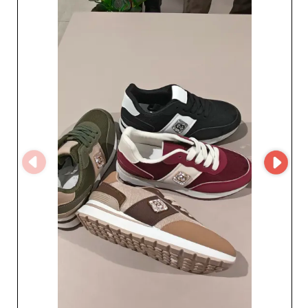
Wybierając naszą platformę, zyskujesz 
solidne partnerstwo i korzystne warunki 
handlowe, które pozwolą zwiększyć 
sprzedaż i poszerzyć ofertę. Zaufaj 
naszemu doświadczeniu, aby ożywić 
swój sklep i przyciągnąć klientów.