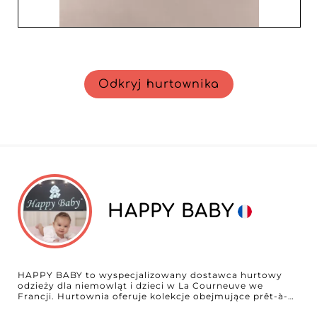
Odkryj hurtownika
HAPPY BABY
HAPPY BABY to wyspecjalizowany dostawca hurtowy
odzieży dla niemowląt i dzieci w La Courneuve we
Francji. Hurtownia oferuje kolekcje obejmujące prêt-à-
porter, odzież wierzchnią, topy oraz zestawy dobrane w