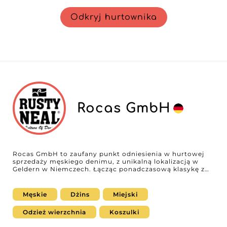
Odkryj hurtownika
Rocas GmbH
Rocas GmbH to zaufany punkt odniesienia w hurtowej
sprzedaży męskiego denimu, z unikalną lokalizacją w
Geldern w Niemczech. Łącząc ponadczasową klasykę z
najnowszymi trendami, starannie dobrana selekcja
obejmuje szerokie spektrum stylów – od swobodnych
podstaw po nowoczesne i odważne projekty –
Męskie
Dżins
Miejski
umożliwiając każdemu detaliście odpowiedzieć na
zróżnicowane preferencje męskiej klienteli będącej na
Odzież wierzchnia
Koszulki
czele mody. Ceniona za różnorodność i ekspercką
znajomość nowości w denimie, Rocas GmbH pozwala