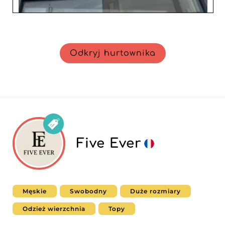
Odkryj hurtownika
Five Ever
Męskie
Swobodny
Duże rozmiary
Odzież wierzchnia
Topy