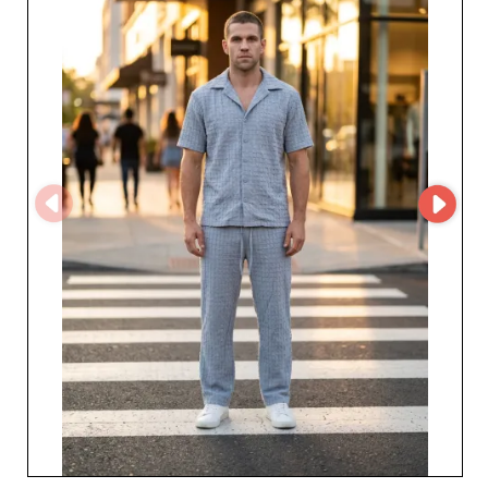
dostawcy i danych kontaktowych hurtowni. To zapewnia
płynną komunikację, sprawną realizację zamówień oraz
niezawodny dostęp do świeżych, wysokiej jakości
stanów magazynowych, czyniąc DIEZ 24 idealnym
wyborem dla tych, którzy chcą rozwijać prężny biznes w
segmencie męskiej mody.