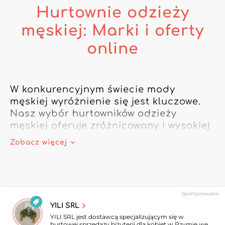
Hurtownie odzieży
męskiej: Marki i oferty
online
W konkurencyjnym świecie mody 
męskiej wyróżnienie się jest kluczowe. 
Nasz wybór hurtowników odzieży 
męskiej oferuje zróżnicowany i wysokiej 
jakości asortyment, idealny, by 
Zobacz więcej
sprostać oczekiwaniom wymagających 
klientów. Niezależnie od tego, czy 
szukasz markowych ubrań, czy 
niedrogich modeli, nasi internetowi 
Sponsorowane
hurtownicy męscy proponują style od 
YILI SRL
klasycznych po nowoczesne.

YILI SRL jest dostawcą specjalizującym się w
hurtowej sprzedaży biżuterii dla kobiet w Rzymie we