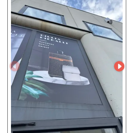
zaopatrywanie się w produkty wysokiej jakości przy
doskonałej regularności dostaw. Rejestrując się na My
Fashion Wholesaler, uzyskasz dostęp do ich pełnego
profilu dostawcy i danych kontaktowych, co ułatwia
poszukiwanie solidnych rozwiązań hurtowych. Dowiedz
się, jak partnerstwo z Ingrosso pelletteria może pomóc
Ci wyróżnić asortyment i sprostać oczekiwaniom
dzisiejszych wymagających klientów.