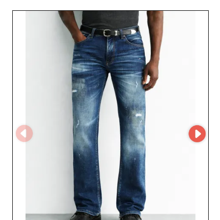
butikom tworzyć asortymenty zawsze aktualne i
atrakcyjne. Dla profesjonalistów mody szukających
niezawodnego partnera Rocas GmbH oferuje niezmienną
jakość i nienaganną obsługę – gwarancje wzrostu.
Detaliści i resellerzy, którzy chcą zoptymalizować
zaopatrzenie, mogą łatwo zarejestrować się na My
Fashion Wholesaler i uzyskać dostęp do profilu dostawcy
Rocas GmbH oraz jego bezpośrednich danych
kontaktowych. Odkryj partnerstwo skupione na Twoich
potrzebach, które pozwoli Ci oferować klientom modele
denimu budujące lojalność.