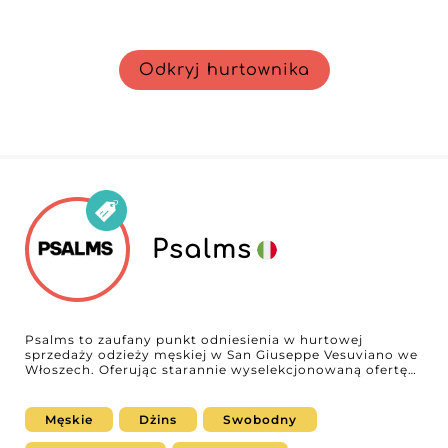
Odkryj hurtownika
Psalms
Psalms to zaufany punkt odniesienia w hurtowej
sprzedaży odzieży męskiej w San Giuseppe Vesuviano we
Włoszech. Oferując starannie wyselekcjonowaną ofertę
łączącą najnowsze trendy z ponadczasowymi
podstawami, Psalms proponuje imponującą gamę prêt-
à-porter – od wszechstronnej odzieży wierzchniej po
Męskie
Dżins
Swobodny
nowoczesne dżinsy – zaprojektowaną z myślą o
nowoczesnym mężczyźnie. Ich asortyment kierowany