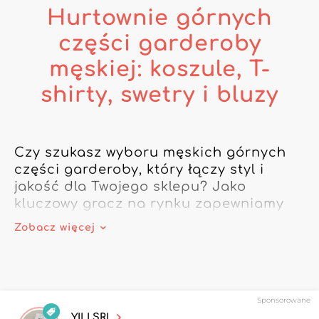
Hurtownie górnych
części garderoby
męskiej: koszule, T-
shirty, swetry i bluzy
Czy szukasz wyboru męskich górnych 
części garderoby, który łączy styl i 
jakość dla Twojego sklepu? Jako 
kluczowy gracz na rynku zapewniamy 
bezpośredni dostęp do 
Zobacz więcej
wyspecjalizowanych hurtowni, w tym w 
zakresie koszul męskich, T-shirtów, 
swetrów i markowych bluz. Nasza sieć 
partnerów gwarantuje dostawców 
Sponsorowane
produktów zarówno modnych, jak i 
YILI SRL