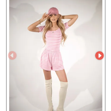
zamówieniami i śledzenie w czasie rzeczywistym. Ta
intuicyjna platforma pozwala na znaczne oszczędności
czasu, zapewniając tym samym większą efektywność dla
profesjonalistów branży. Niezawodność Ricco & Bella
jest jednym z jego głównych atutów. Pracując blisko z
detalicznymi sprzedawcami na całym świecie, ten
hurtownik zbudował solidną reputację dzięki
dotrzymywaniu terminów dostaw i nieskazitelnego
jakości usług. Produkty oferowane przez Ricco & Bella
łączą trendy z trwałością, zapewniając tym samym
satysfakcję i lojalność końcowych konsumentów.
Wybierając Ricco & Bella, sprzedawcy detaliczni
zapewniają włączenie do swojego katalogu elementów,
które zachwycą ich klientów, jednocześnie korzystając z
doskonałego stosunku jakości do ceny. Niezależnie od
tego, czy szukasz eleganckich płaszczy, modnych bluzek,
wygodnych spodni czy stylowych sukienek, Ricco & Bella
spełni wszystkie Twoje oczekiwania, oferując
zróżnicowaną i wyrafinowaną ofertę. Decydując się na
Ricco & Bella jako dostawcę, wybierasz relację handlową
opartą na zaufaniu, efektywności i wzajemnym
zadowoleniu. Realizuj swoje ambicje dystrybucyjne z
partnerem, który rozumie Twoje potrzeby i spełnia je z
ekspertyzą i poświęceniem.