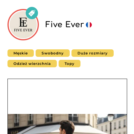
Five Ever
Męskie
Swobodny
Duże rozmiary
Odzież wierzchnia
Topy