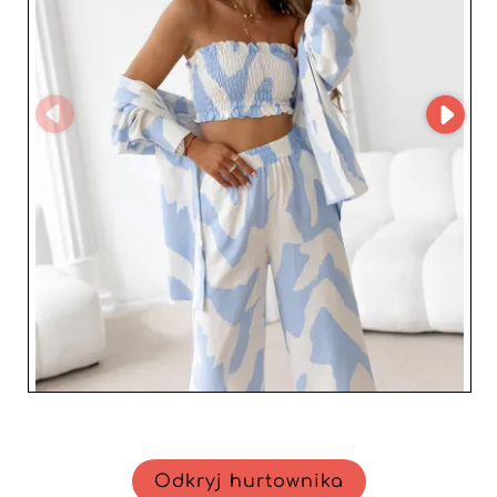
partnerem, który wspiera profesjonalistów mody w
rozwijaniu oferty i budowaniu lojalności klientów.
Niezastąpiony sojusznik w dynamizowaniu Twojego
biznesu i oferowaniu odzieży łączącej trendy z
europejską jakością.
Odkryj hurtownika