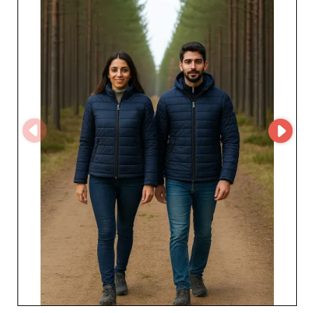
przejawia się w dotrzymywaniu terminów dostaw oraz w
stale uzupełnianych stanach magazynowych, co
zapewnia dostępność produktów nawet w okresach
wzmożonego, sezonowego popytu. Współpraca z Raiber
i jej grupą fabryk przynosi profesjonalistom wiele
korzyści, w tym konkurencyjne ceny, które optymalizują
marże zysków. Ponadto stale rosnąca różnorodność
oferty pozwala sprzedawcom dostosowywać kolekcje do
zmieniających się gustów konsumentów, co przekłada
się na wyższą satysfakcję klientów.