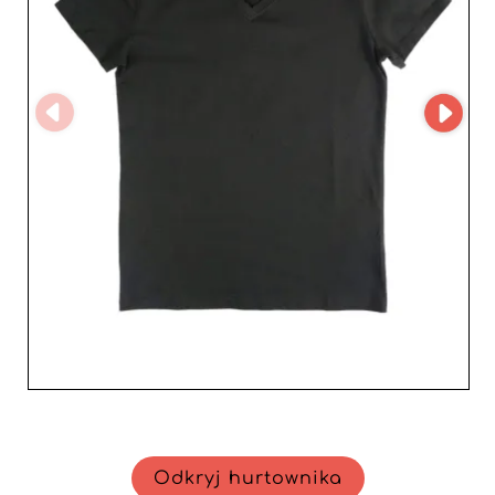
udostępniając prosty interfejs, który pozwala łatwo
przeglądać i wybierać style dopasowane do Twojego
rynku. Skorzystaj z zalet partnera, który stawia
satysfakcję swoich afiliantów w centrum swojej misji.
RAGAZZI GROUP S.R.L. daje Ci możliwość rozbudowania
asortymentu o pozycje, które nie tylko podbiją serca
Twoich klientów, ale też zapewnią imponujący zwrot z
inwestycji. Niech wyrafinowana i wysmakowana moda
RAGAZZI GROUP S.R.L. odmieni Twoją ofertę
produktową, odpowiadając na oczekiwania wymagającej
męskiej klienteli.
Odkryj hurtownika