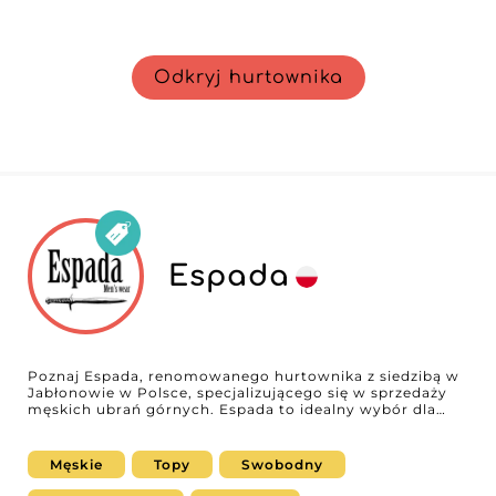
Odkryj hurtownika
Espada
Poznaj Espada, renomowanego hurtownika z siedzibą w
Jabłonowie w Polsce, specjalizującego się w sprzedaży
męskich ubrań górnych. Espada to idealny wybór dla
profesjonalistów, którzy chcą wzbogacić swoją ofertę o
produkty wysokiej jakości, nowoczesne i zróżnicowane.
Nasza platforma B2B podkreśla unikalne atuty Espada,
Męskie
Topy
Swobodny
które przyciągają wielu sprzedawców w całej Europie.
Ubrania górne oferowane przez Espada łączą modny