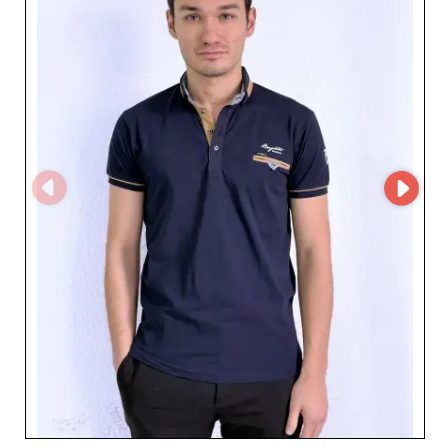
modnych topów, idealną dla detalistów, którzy chcą
wzbogacić swoją ofertę o modele zarazem
ponadczasowe i innowacyjne. Zrób krok w stronę
doskonałości z produktami oddającymi paryską
elegancję, odpowiadającymi na potrzeby najbardziej
wymagających konsumentów. Wybierając OYA MAXWAY,
decydujesz się na dostawcę‑partnera, który wykorzystuje
technologię MicroStore do uproszczonego i efektywnego
zarządzania zaopatrzeniem. Ta platforma zapewnia
płynne zakupy, gdzie jakość idzie w parze ze
spersonalizowaną obsługą. Skorzystaj z niezrównanej
szybkości reakcji, stale aktualizowanego katalogu oraz
dedykowanego wsparcia, które będzie towarzyszyć
Twojemu rozwojowi. Z OYA MAXWAY wzmocnisz swój
sukces biznesowy dzięki produktom na miarę Twoich
wymagań. Zaufanie temu hurtownikowi to wybór
współpracy opartej na doskonałości, innowacyjności i
satysfakcji klienta. Nie przegap okazji, by wzmocnić
swoją pozycję na rynku dzięki marce uosabiającej
francuską elegancję i jakość. Dodaj do asortymentu
sygnaturę Pomme Rouge, aby zaoferować kolekcje,
które zachwycą Twoich klientów. Optymalizuj swoją
strategię z zaufanym partnerem w branży mody we
Francji.