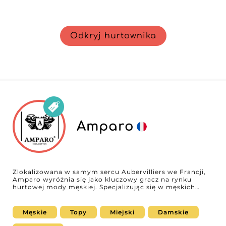
Odkryj hurtownika
Amparo
Zlokalizowana w samym sercu Aubervilliers we Francji,
Amparo wyróżnia się jako kluczowy gracz na rynku
hurtowej mody męskiej. Specjalizując się w męskich
płaszczach, górnych i dolnych częściach garderoby, ten
ceniony hurtownik oferuje sprzedawcom detalicznym
zróżnicowaną gamę nowoczesnych, wygodnych i
Męskie
Topy
Miejski
Damskie
eleganckich ubrań, idealnie dopasowanych do
aktualnych trendów. Amparo wyróżnia się jakością