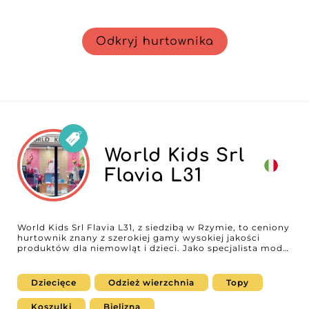
Odkryj hurtownika
World Kids Srl
Flavia L31
World Kids Srl Flavia L31, z siedzibą w Rzymie, to ceniony
hurtownik znany z szerokiej gamy wysokiej jakości
produktów dla niemowląt i dzieci. Jako specjalista mody
dziecięcej ten dostawca oferuje wyjątkowy wybór
płaszczy, górnych i dolnych części garderoby, bielizny,
zegarków oraz akcesoriów, odpowiadając na
Dziecięce
Odzież wierzchnia
Topy
zróżnicowane potrzeby profesjonalistów poszukujących
modnych i niezawodnych produktów. Jako lider w
Koszulki
Bielizna