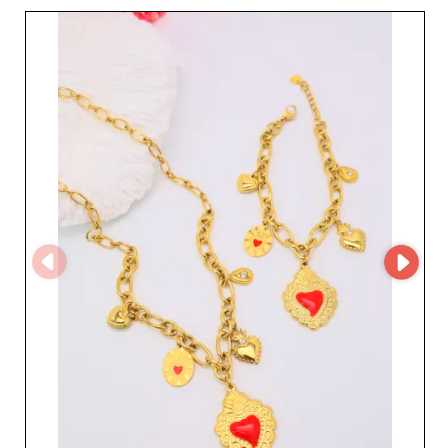
produkt zaprojektowano tak, aby przyciągał wzrok,
idealnie łącząc nowoczesną estetykę z wyjątkową
jakością. Niezależnie od tego, czy chcesz dodać odrobinę
wyrafinowania do eleganckiego płaszcza, czy uzupełnić
stylizację jednym z ich eleganckich topów, Dc Style
oferuje produkty, które podkreślą każdą kobiecą
stylizację. Oprócz wysokiej jakości produktów Dc Style
korzysta z MicroStore, zoptymalizowanej technologii
zapewniającej płynne i efektywne zarządzanie
zamówieniami. Przekłada się to na lepsze doświadczenia
klientów, krótszy czas realizacji oraz responsywną
obsługę, czyniąc Dc Style zaufanym partnerem, na
którym możesz polegać. Wybierając Dc Style, stawiasz
na rzetelnego hurtownika łączącego wysoką jakość
obsługi z poszukiwanymi produktami. To także przewaga
konkurencyjna dzięki dostępowi do ekskluzywnych
artykułów, które przyciągną uwagę w Twojej witrynie.
Wejdź do świata Dc Style i daj się oczarować ich
kreacjom, które zamienią Twoje kolekcje w prawdziwe
sukcesy wśród klientek.