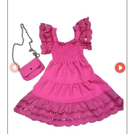
obecny w MicroStore, zainteresowani profesjonaliści
mogą skontaktować się z nim bezpośrednio poprzez jego
profil na My Fashion Wholesaler, aby poznać kolekcje,
uzyskać szczegółowe informacje lub nawiązać
współpracę handlową. Taki bezpośredni kontakt
umożliwia płynną i spersonalizowaną komunikację z
dostawcą. Wybór Słoń to wybór rzetelnego i uważnego
partnera, znanego z szybkiej obsługi klienta i
umiejętności rozumienia potrzeb detalistów. Dzięki
swojemu know-how i zaangażowaniu w jakość, Słoń
staje się nieodzownym sojusznikiem dla sklepów
specjalizujących się w modzie dziecięcej. Zaproponuj
swoim klientom odzież dziecięcą, która jest jednocześnie
funkcjonalna, nowoczesna i wygodna, a Słoń niech
przyczyni się do sukcesu Twojej firmy dzięki
dopracowanym i ponadczasowym kolekcjom.