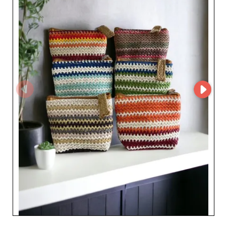
przeglądanie kolekcji, filtrowanie wyszukiwań dla
precyzyjnego targetowania i zarządzanie zamówieniami
z łatwością. Detaliści znajdą w Marostyle nie tylko torby i
akcesoria ze skóry lub innowacyjnych materiałów, ale
również mnóstwo stylów od klasycznych po najnowsze
trendy. Każdy produkt jest starannie dobierany, aby
zapewnić doskonałą trwałość i niezaprzeczalny
estetyczny apel, gwarantując tym samym zadowolenie
klienta końcowego. Wybierając Marostyle jako dostawcę,
profesjonaliści korzystają również z korzystnych
warunków zakupu, regularnych nowości i ciągłego
dostosowywania się do trendów rynkowych. Ten śmiały
hurtownik nieustannie się rozwija, oferując rozwiązania,
które napędzają sukces sklepów, które wspiera. Z
Marostyle, możesz być pewien owocnej współpracy,
która ceni doświadczenie klienta i maksymalizuje Twoje
szanse na sprzedaż w tym konkurencyjnym świecie
mody.