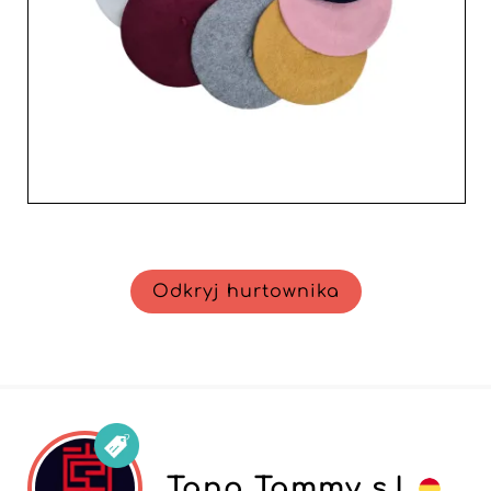
Odkryj hurtownika
Tang Tammy s.l.