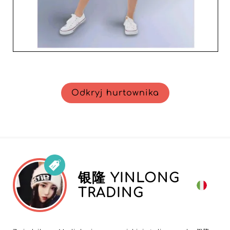
Odkryj hurtownika
银隆 YINLONG
TRADING