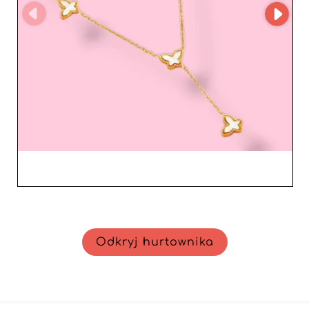
wysokiej jakości, która przyciąga każdą wymagającą
klientkę. Żadna inna firma nie oferuje takiego równowagi
między jakością produktu, niezawodnością usługi i
innowacją technologiczną. Sprzedawcy nie tylko
skorzystają z atrakcyjnych produktów, ale również z
wsparcia hurtownika, który rozumie wyzwania
współczesnego rynku i sprytnie się do nich adaptuje.
Podsumowując, Marsandia Hurt pozostaje rozsądnym
wyborem dla profesjonalistów szukających wzbogacenia
swojej oferty o atrakcyjną i wysokiej jakości biżuterię
damską, ciesząc się jednocześnie z pierwszorzędnej
obsługi klienta.
Odkryj hurtownika