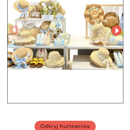
strategicznym sojusznikiem dla detalistów chcących
wzbogacić swoją ofertę o wyrafinowane i wszechstronne
dodatki. Z VERI accessories odmień swój katalog i
zaoferuj klientom modne, eleganckie i trwałe produkty,
które wzmocnią wizerunek i atrakcyjność Twojego
sklepu.
Odkryj hurtownika