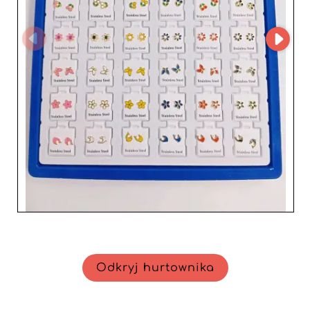
Decydując się na Tang Tammy s.l., zyskujesz również
zaufanego partnera, który rozumie specyficzne potrzeby
profesjonalistów z branży mody. Konkurencyjne ceny i
elastyczne warunki pozwalają dostosować ofertę do firm
każdej wielkości — od małych, niezależnych butików po
duże sieci sklepów. Współpracując z Tang Tammy s.l.,
detaliści mogą liczyć na innowacyjną ofertę produktową
i dedykowaną obsługę klienta, wsparte dogłębną
znajomością rynku. Ta hurtownia to naprawdę cenny
sojusznik w rozwoju Twojego biznesu, pomagając
przyciągać i lojalizować klientów dzięki niezbędnym,
wysokiej jakości akcesoriom.
Odkryj hurtownika