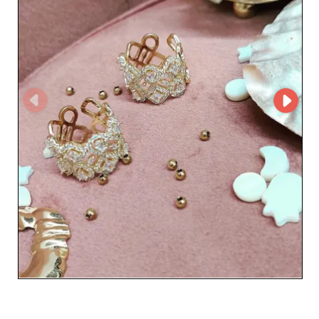
upraszcza proces składania zamówień online, pozwalając
sprzedawcom zaoszczędzić czas i zoptymalizować
zakupy. Dzięki tej technologii masz do dyspozycji
przyjazny interfejs, aby przeglądać kategorie produktów
i składać zamówienia kilkoma kliknięciami. Anabella
wyróżnia się także korzystnymi warunkami dla
profesjonalistów, oferując konkurencyjne ceny i
ekskluzywne oferty, które maksymalizują marżę
sprzedawców. Współpracując z Anabella, masz pewność,
że otrzymasz produkty wysokiej jakości, wspierane przez
profesjonalną obsługę i sprawną logistykę, gwarantującą
szybką dostawę. Podsumowując, Anabella to nie tylko
dostawca, ale partner zaangażowany w sukces Twojej
firmy. Wybierz Anabella i dodaj niezrównaną elegancję
do swojej kolekcji artykułów dla kobiet, niemowląt i
dzieci.