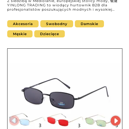
Z siedzibą w Mediolanie, europejskiej stolicy mody, 银隆
YINLONG TRADING to wiodący hurtownik B2B dla
profesjonalistów poszukujących modnych i wysokiej
jakości akcesoriów dla kobiet i mężczyzn. Specjalizuje się
w kapeluszach, rękawiczkach, szalikach, kominach,
okularach przeciwsłonecznych i okularach do czytania,
Akcesoria
Swobodny
Damskie
łącząc ponadczasowy styl z funkcjonalnością, aby
sprostać oczekiwaniom najbardziej wymagających
Męskie
Dziecięce
klientów. Każdy produkt oferowany przez YINLONG
TRADING odzwierciedla dogłębną dbałość o design,
komfort i trwałość. Niezależnie od tego, czy chodzi o
uzupełnienie zimowej stylizacji, czy dodanie charakteru
letniemu wyglądowi, różnorodność kolekcji gwarantuje
atrakcyjną i stale odświeżaną ofertę, która wzbogaci
Państwa katalog. Dzięki platformie MicroStore
sprzedawcy mogą z łatwością przeglądać nowości,
składać zamówienia i zarządzać stanami online – w
prosty sposób. Cyfryzacja procesu zakupowego
zapewnia zoptymalizowane zarządzanie zaopatrzeniem,
co przekłada się na szybką i niezawodną obsługę. Z 银隆
YINLONG TRADING zyskują Państwo profesjonalnego,
uważnego partnera, który wspiera rozwój Państwa
biznesu. Zaangażowanie w doskonałość logistyczną
umożliwia szybkie dostawy przy zachowaniu stałej
jakości produktów. Włączcie już teraz te niezbędne
akcesoria do swojej oferty i zaufajcie YINLONG TRADING,
aby zachwycić klientów i wzmocnić swoją pozycję na
rynku akcesoriów modowych.