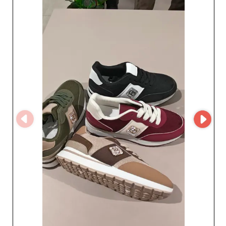
d’identifier des baskets, chaussures 
habillées, mocassins, bottines ou 
autres modèles correspondant au 
positionnement de leur boutique.

Sur My Fashion Wholesaler, consultez 
les profils des fournisseurs de 
chaussures pour homme, explorez les 
différentes catégories par pays et 
contactez directement les partenaires 
qui vous intéressent. Créez votre 
compte pour accéder à davantage 
d’informations et retrouvez leurs 
catalogues sur l’application MicroStore 
afin de faciliter votre sourcing et 
développer votre réseau de 
fournisseurs.