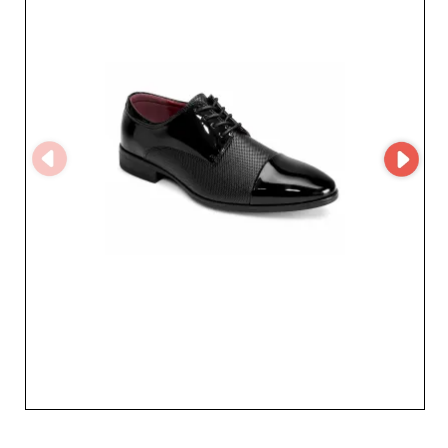
portée aux détails, faisant de ce grossiste une valeur sûre
pour les détaillants en quête de produits performants et
attractifs. Collaborer avec Tempo shoes, c’est choisir un
partenaire fiable et professionnel, reconnu pour son
service client attentif, ses délais de livraison maîtrisés et
ses prix compétitifs. Son engagement envers la
satisfaction des revendeurs en fait un acteur clé du
marché B2B. Faites confiance à Tempo shoes pour
enrichir votre offre de chaussures homme avec des
modèles qui allient élégance, solidité et confort, et
positionnez votre boutique parmi les références de la
mode masculine.