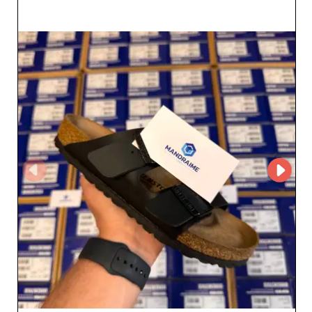
détaillants souhaitant enrichir leur catalogue. Bien que
MANDRAIME SUPPLY SP. Z O.O. ne soit pas présent sur
MicroStore, il est possible de contacter directement le
grossiste via sa fiche sur My Fashion Wholesaler pour
toute demande d’information, de devis ou de
partenariat. Cette approche permet aux professionnels
d’établir un contact direct et personnalisé avec le
fournisseur pour découvrir ses produits et conditions
commerciales. Reconnue pour son professionnalisme et
son service client irréprochable, l’entreprise s’impose
comme un partenaire de confiance pour les revendeurs
souhaitant optimiser leur offre. Les délais de traitement
rapides, les livraisons fiables et les prix compétitifs font
de MANDRAIME SUPPLY SP. Z O.O. un atout majeur pour
dynamiser vos ventes. Faites confiance à MANDRAIME
SUPPLY SP. Z O.O. pour booster votre assortiment de
chaussures et sneakers et offrir à vos clients des
modèles modernes, confortables et durables, à la
hauteur des attentes du marché actuel.