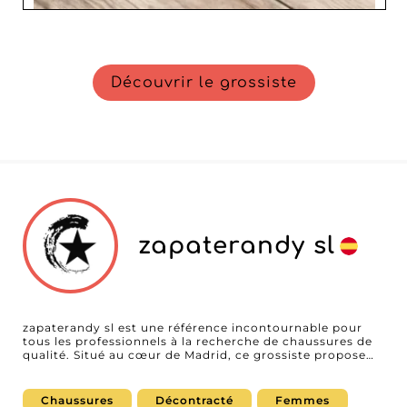
Découvrir le grossiste
zapaterandy sl
zapaterandy sl est une référence incontournable pour
tous les professionnels à la recherche de chaussures de
qualité. Situé au cœur de Madrid, ce grossiste propose
une large gamme de produits adaptés aussi bien aux
femmes qu'aux hommes et aux enfants. Cette diversité
permet aux revendeurs de répondre aux attentes variées
Chaussures
Décontracté
Femmes