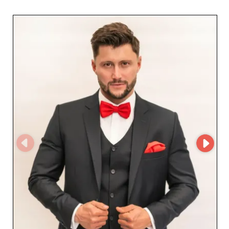
élevées des clients à la recherche de tenues élégantes et
sophistiquées. Que ce soit pour un mariage ou toute
autre cérémonie, leurs produits garantissent une allure
irréprochable et un confort optimal pour chaque
occasion spéciale. Les chaussures proposées par Aljeka
Grupa sont conçues pour allier style et durabilité, un
atout majeur pour les revendeurs souhaitant offrir à
leurs clients des produits à la fois esthétiques et
robustes. Grâce à un soin particulier apporté aux
matériaux et aux finitions, chaque paire est un gage de
qualité irréprochable. L'utilisation de la plateforme
MicroStore par Aljeka Grupa facilite la gestion des
commandes et offre une expérience d'achat fluide et
sécurisée pour ses partenaires. Cette technologie
avancée permet aux revendeurs d'accéder à un
catalogue en ligne constamment mis à jour, garantissant
une réactivité optimale aux tendances et aux demandes
du marché. Faire appel à Aljeka Grupa, c'est opter pour
un grossiste fiable qui place la satisfaction de ses clients
au cœur de son activité. Grâce à leur excellence
opérationnelle et leur compréhension des besoins des
revendeurs, Aljeka Grupa s'affirme comme un choix
incontournable pour ceux qui souhaitent enrichir leur
offre avec des produits prestigieux pour hommes.
Rejoignez le réseau de partenaires Aljeka Grupa et
bénéficiez des avantages d'une collaboration fructueuse
et durable.