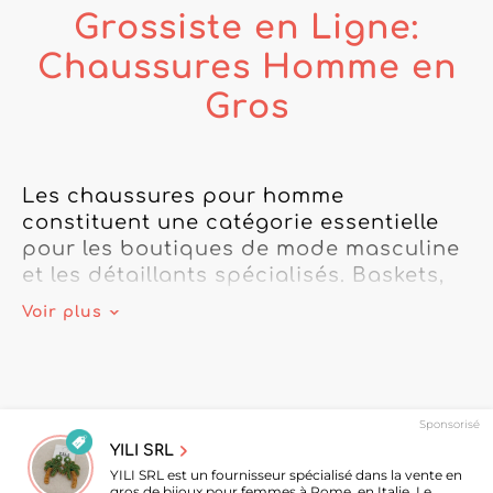
Grossiste en Ligne:
Chaussures Homme en
Gros
Les chaussures pour homme 
constituent une catégorie essentielle 
pour les boutiques de mode masculine 
et les détaillants spécialisés. Baskets, 
mocassins, chaussures de ville, 
Voir plus
bottines, sandales ou modèles plus 
décontractés permettent de construire 
une offre variée adaptée aux 
différentes saisons, occasions et 
Sponsorisé
tendances.

YILI SRL
YILI SRL est un fournisseur spécialisé dans la vente en
Sur My Fashion Wholesaler, retrouvez 
gros de bijoux pour femmes à Rome, en Italie. Le