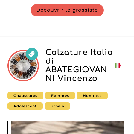
Découvrir le grossiste
Calzature Italia
di
ABATEGIOVAN
NI Vincenzo
Chaussures
Femmes
Hommes
Adolescent
Urbain