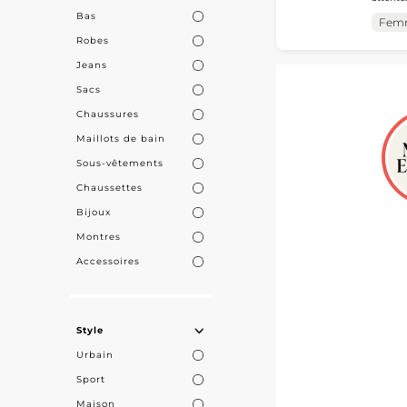
les prof
Bas
les loisirs s
MicroSt
Fem
d'appro
Robes
MicroSt
Pour compléte
Jeans
notre offre de
Sacs
tendance et qu
Chaussures
Maillots de bain
Des Fournisse
Sous-vêtements
Collaborer ave
Chaussettes
actuelles et 
Bijoux
avec nos gross
trouverez tout
Montres
Accessoires
En intégrant d
saisonniers et
extérieures.
Style
Urbain
Sport
Maison