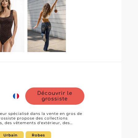
Découvrir le
grossiste
eur spécialisé dans la vente en gros de
rossiste propose des collections
, des vêtements d'extérieur, des
 des collections de mode modeste,
outiques, concept stores et e-
Urbain
Robes
èrement renouvelées, La Maison