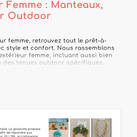
ur Femme : Manteaux,
er Outdoor
r femme, retrouvez tout le prêt-à-
c style et confort. Nous rassemblons 
extérieur femme, incluant aussi bien 
 des tenues outdoor spécifiques.

saisons : des grossistes manteau 
, aux grossistes doudoune femme et 
tions climatiques plus spécifiques, 
 vêtements de pluie femme chic, 
ge plus technique et professionnel, 
talie. Le grossiste propose
 afin de répondre aux
ent travail femme extérieur) et pour 
oux, YILI SRL accompagne