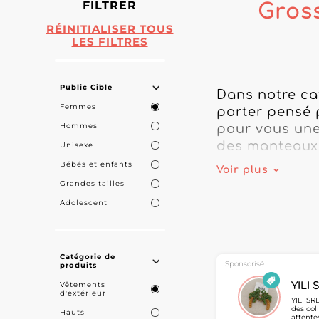
FILTRER
Gros
RÉINITIALISER TOUS
LES FILTRES
Public Cible
Dans notre ca
Femmes
porter pensé p
Hommes
pour vous une 
des manteaux,
Unisexe
Bébés et enfants
Voir plus
Une Offre Comp
Grandes tailles
Notre sélectio
Adolescent
femme et gros
grossistes ves
découvrez nos
Catégorie de
alliant protect
Sponsorisé
produits
Vêtements
YILI 
d'extérieur
Nous proposon
YILI SR
des col
Hauts
avec des vêtem
attente