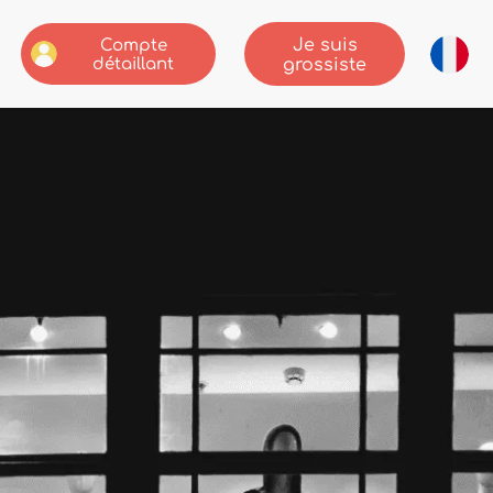
Je suis
Compte
détaillant
grossiste