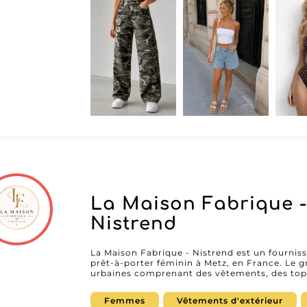
à-porter féminin en Allemagne.
La Maison Fabrique -
Nistrend
La Maison Fabrique - Nistrend est un fourniss
prêt-à-porter féminin à Metz, en France. Le g
urbaines comprenant des vêtements, des tops
ensembles assortis (matching sets) ainsi que
développées pour répondre aux attentes des b
Femmes
Vêtements d'extérieur
commerçants. Grâce à des collections réguli