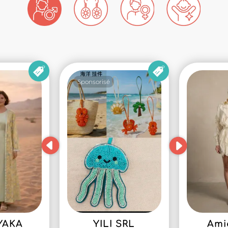
Sponsorisé
YAKA
YILI SRL
Ami