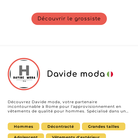
Découvrir le grossiste
Davide moda
Découvrez Davide moda, votre partenaire
incontournable à Rome pour l'approvisionnement en
vêtements de qualité pour hommes. Spécialisé dans une
gamme variée de manteaux, hauts et bas, Davide moda
offre aux professionnels une source fiable de produits
tendance et élégants, spécialement conçus pour
Hommes
Décontracté
Grandes tailles
répondre aux attentes les plus élevées des
consommateurs modernes. Davide moda se distingue
Adolescent
Vêtements d'extérieur