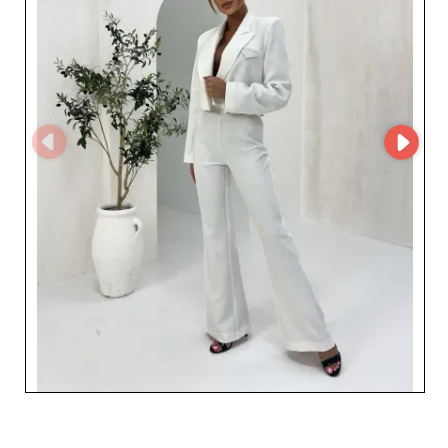
assure un attrait certain auprès des consommatrices.
Les revendeurs ont l'opportunité de diversifier leur offre
avec des pièces uniques qui raviront leur clientèle et
stimuleront leurs ventes. Opter pour Cool Me, c'est
choisir un grossiste dont la réputation d'excellence
repose sur un service client personnalisé et une
logistique optimisée, garantissant des livraisons rapides
et sans accroc. Avec Cool Me, enrichissez votre boutique
de produits tendances qui répondent aux attentes les
plus exigeantes des femmes modernes et créez une
expérience d'achat inoubliable pour vos clientes. En
collaborant avec Cool Me, vous êtes assurés de
bénéficier d’un partenariat solide et d'une diversité de
produits qui renforceront votre positionnement sur le
marché. Profitez dès maintenant de cette opportunité
pour consolider votre succès commercial.