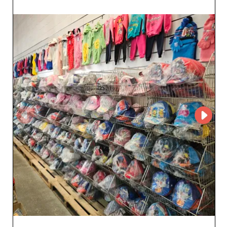
un compte sur My Fashion Wholesaler afin d'accéder au
profil du fournisseur et à ses coordonnées. La plateforme
facilite la mise en relation entre détaillants et grossistes
spécialisés dans la mode pour bébés et enfants et
permet de développer un réseau fiable de partenaires
B2B.