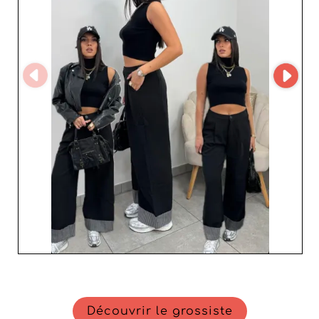
Profitez des avantages du sourcing 
direct avec des fournisseurs maillot de 
bain femme, garantissant des prix 
compétitifs et une disponibilité 
constante. Ajoutez des modèles à 
armature, bandeau ou brassière à votre 
inventaire pour satisfaire toutes les 
préférences de vos clients. Misez sur 
l'originalité et la qualité pour faire de 
votre boutique une référence en 
matière de maillots de bain.
Découvrir le grossiste