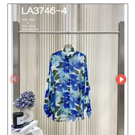
trouveront chez New epoch un partenaire de confiance.
Chaque collection est scrupuleusement sélectionnée,
assurant qualité et attrait indéniable, ce qui permet aux
revendeurs de séduire une clientèle féminine exigeante.
En choisissant New epoch, les commerçants accèdent à
un service client irréprochable, avec des équipes
dévouées prêtes à répondre à toutes les interrogations
et à accompagner les décisions d'achat. Cette approche
centrée sur le client fait de New epoch un allié précieux
pour toute entreprise souhaitant développer sa gamme
de produits mode pour femmes. Les avantages pour les
revendeurs sont multiples : des collections renouvelées
régulièrement, des prix compétitifs et l'assurance de
produits qui répondent aux standards de qualité les plus
élevés. De plus, en s'associant avec New epoch, les
détaillants bénéficient d'une logistique efficace qui
minimise les délais de livraison, leur permettant ainsi
d'approvisionner rapidement leurs stocks. Pour toute
entreprise désireuse de renforcer sa position sur le
marché du prêt-à-porter féminin, New epoch représente
un véritable atout stratégique, alliant savoir-faire,
service impeccable et produits à la pointe de la mode.