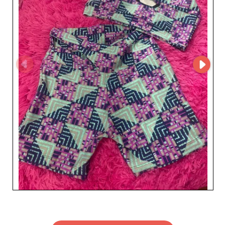
d’un support client dédié. La simplicité de gestion
offerte par la technologie MicroStore est un gage
d’efficacité et de gain de temps précieux pour nos
partenaires. La fiabilité de Pokitin do Brasil s'exprime
aussi par notre capacité à respecter les délais de
livraison et à offrir des conditions commerciales
avantageuses. Nous savons à quel point la satisfaction
de vos clientes dépend de la disponibilité rapide et
constante de vos stocks. C'est pourquoi nous nous
engageons à maintenir une logistique performante. En
choisissant Pokitin do Brasil, vous optimisez non
seulement votre offre produit, mais vous profitez
également d’un partenariat solide et fiable. Rejoignez-
nous dès aujourd'hui et découvrez comment nous
pouvons ensemble faire croître votre activité en
répondant aux besoins spécifiques de vos clients dans le
secteur prisé de la grande taille.