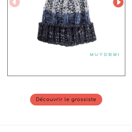
offrant à ses partenaires les clés du succès sur un
marché concurrentiel. Avec XACOTEX S.L., enrichissez
votre inventaire de produits séduisants et diversifiés, et
positionnez votre boutique comme une référence
incontournable pour vos clients exigeants.
Découvrir le grossiste