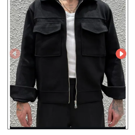
Marco Homme, c'est choisir un fournisseur doté d'une
expertise inégalée et d'une compréhension approfondie
des besoins des professionnels de la mode masculine. La
fiabilité est au cœur de notre service ; chaque pièce est
soigneusement sélectionnée pour répondre aux
standards élevés de la mode italienne, assurant ainsi à
vos clients une satisfaction optimale. Bénéficiez des
avantages de notre collaboration avec MicroStore, qui
simplifie l'expérience d'achat en ligne grâce à une
plateforme fluide et intuitive, rendant le processus de
commande aussi simple que rapide. C'est un outil
puissant pour maximiser votre efficacité et rationaliser
vos opérations commerciales. En tant que partenaire
privilégié, Marco Homme se distingue non seulement par
la qualité de ses produits mais aussi par son engagement
envers ses clients. Rejoignez un réseau de distributeurs
satisfaits et laissez Marco Homme propulser votre offre
de vêtements hommes à un niveau supérieur. Faites
confiance à une main-d'œuvre passionnée et
professionnelle pour enrichir votre stock et répondre aux
attentes croissantes de votre clientèle masculine.