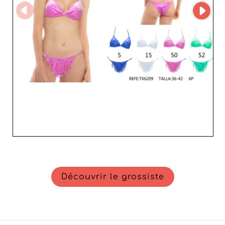
utilisant des matériaux de haute qualité qui résistent aux
épreuves du temps et des saisons. Ce souci de la
perfection assure non seulement la durabilité des pièces,
mais aussi l'élégance qui ravira vos clients. N'attendez
plus pour étoffer votre offre. Avec KASA wacarra SL,
vous avez l'assurance de travailler avec un fournisseur de
premier choix, synonyme de fiabilité, d'innovation et de
succès sur le marché du swimwear.
Découvrir le grossiste