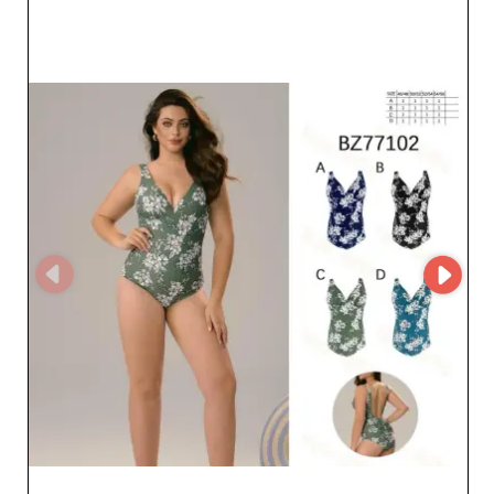
toutes les occasions et à tous les styles, du chic au
décontracté. YISHUN se distingue non seulement par la
diversité de ses collections, mais aussi par sa capacité à
anticiper et répondre aux tendances du marché. Chaque
produit est finement sélectionné pour garantir
satisfaction et renouvellement constant de vos offres en
boutique. Que vos clientes soient à la recherche de
l'élégance d'une robe pour un soir ou de la légèreté des
maillots de bain pour une escapade en bord de mer,
YISHUN assure. Au-delà de la variété de sa gamme,
YISHUN est synonyme de fiabilité et d'engagement
envers ses partenaires professionnels. Profitez d’une
logistique efficace et d’un service client réactif toujours
prêt à répondre à vos besoins spécifiques. En choisissant
de collaborer avec YISHUN, vous optez pour une
solution sur-mesure qui boostera votre compétitivité sur
le marché. Optez pour YISHUN et transformez votre
expérience d’approvisionnement B2B en une véritable
valeur ajoutée pour votre entreprise. Avec YISHUN,
maîtrisez l’art de la mode féminine tout en sécurisant
vos avantages compétitifs.