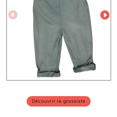
garantit un attrait intemporel, tandis que leurs robes
élégantes et leurs manteaux confortables répondent aux
exigences diverses des consommateurs modernes.
Quant aux hauts et bas, ils offrent une diversité de styles,
allant des basiques indispensables aux pièces plus
audacieuses. En résumé, JIMMYZY est plus qu’un simple
fournisseur; c’est un atout stratégique pour les
revendeurs cherchant à enrichir leur offre avec des
produits de qualité supérieure et un service client
irréprochable. Renforcez votre business aujourd’hui et
bénéficiez de l’efficacité, la fiabilité et l’élégance que seul
JIMMYZY peut offrir.
Découvrir le grossiste