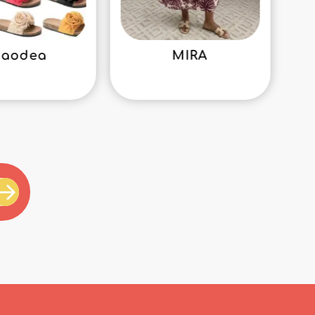
iaodea
MIRA