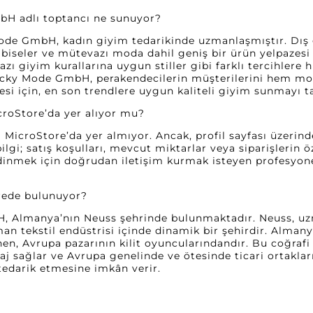
bH adlı toptancı ne sunuyor?
de GmbH, kadın giyim tedarikinde uzmanlaşmıştır. Dış g
lbiseler ve mütevazı moda dahil geniş bir ürün yelpazesi 
ı giyim kurallarına uygun stiller gibi farklı tercihlere 
Lucky Mode GmbH, perakendecilerin müşterilerini hem mo
 için, en son trendlere uygun kaliteli giyim sunmayı t
croStore’da yer alıyor mu?
ı MicroStore’da yer almıyor. Ancak, profil sayfası üzerin
gi; satış koşulları, mevcut miktarlar veya siparişlerin ö
edinmek için doğrudan iletişim kurmak isteyen profesyonel
erede bulunuyor?
 Almanya’nın Neuss şehrinde bulunmaktadır. Neuss, uzma
n tekstil endüstrisi içinde dinamik bir şehirdir. Almanya,
linen, Avrupa pazarının kilit oyuncularındandır. Bu coğ
taj sağlar ve Avrupa genelinde ve ötesinde ticari ortakları
 tedarik etmesine imkân verir.