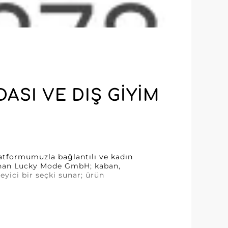
SI VE DIŞ GIYIM
tformumuzla bağlantılı ve kadın
nınan Lucky Mode GmbH; kaban,
eyici bir seçki sunar; ürün
syonellerinin beklentilerini
erileri cezbetmek üzere özenle