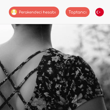
Toptancı
Perakendeci hesabı