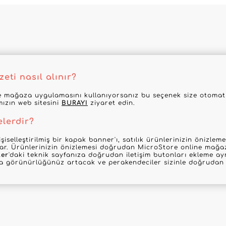
eti nasıl alınır?
 mağaza uygulamasını kullanıyorsanız bu seçenek size otomatik
mızın web sitesini
BURAYI
ziyaret edin.
elerdir?
şiselleştirilmiş bir kapak banner'ı, satılık ürünlerinizin önizle
nar. Ürünlerinizin önizlemesi doğrudan MicroStore online mağaz
ler
'daki teknik sayfanıza doğrudan iletişim butonları ekleme ayr
la görünürlüğünüz artacak ve perakendeciler sizinle doğrudan i