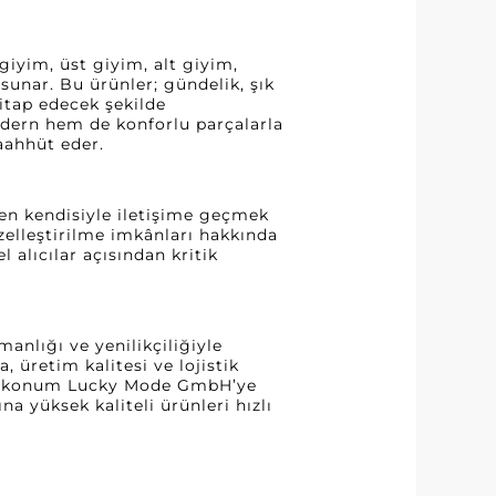
iyim, üst giyim, alt giyim,
sunar. Bu ürünler; gündelik, şık
hitap edecek şekilde
dern hem de konforlu parçalarla
aahhüt eder.
den kendisiyle iletişime geçmek
zelleştirilme imkânları hakkında
 alıcılar açısından kritik
nlığı ve yenilikçiliğiyle
 üretim kalitesi ve lojistik
rafi konum Lucky Mode GmbH’ye
na yüksek kaliteli ürünleri hızlı