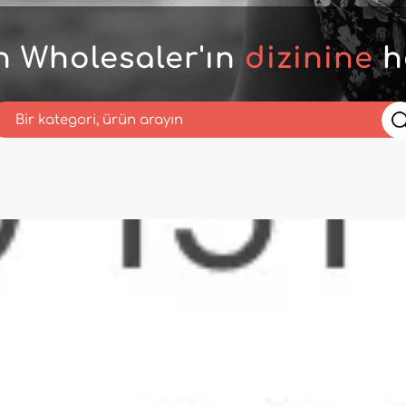
n Wholesaler'ın
dizinine
h