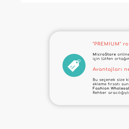
"PREMIUM" roz
MicroStore
online
için lütfen ortağı
Avantajları n
Bu seçenek size ki
ekleme fırsatı su
Fashion Wholesa
Rehber aracılığıy