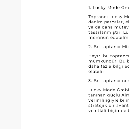
1. Lucky Mode Gm
Toptancı Lucky Mo
denim parçalar, e
ya da daha mütevaz
tasarlanmıştır. 
memnun edebilmesi
2. Bu toptancı Mi
Hayır, bu toptanc
mümkündür. Bu bil
daha fazla bilgi 
olabilir.
3. Bu toptancı n
Lucky Mode GmbH,
tanınan güçlü Alma
verimliliğiyle bi
stratejik bir avan
ve etkili biçimde