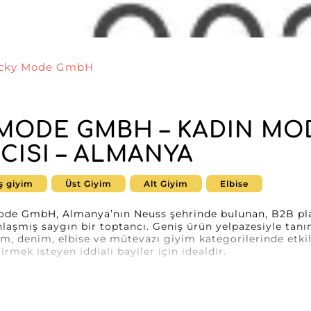
cky Mode GmbH
MODE GMBH – KADIN MODA
CISI – ALMANYA
ş giyim
Üst Giyim
Alt Giyim
Elbise
ode GmbH, Almanya’nın Neuss şehrinde bulunan, B2B pla
aşmış saygın bir toptancı. Geniş ürün yelpazesiyle ta
im, denim, elbise ve mütevazı giyim kategorilerinde etkil
rmek isteyen iddialı bayiler için idealdir.
 kaliteyle birleştirme yeteneğiyle öne çıkar ve moda profe
 Ürünlerini seçkinize dahil ettiğinizde, seçici kadın müşt
a yatırım yapmış olursunuz.