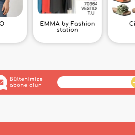
GO
EMMA by Fashion
C
station
Bültenimize
abone olun