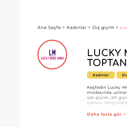
Ana Sayfa
>
Kadınlar
>
Dış giyim
>
Lu
LUCKY 
TOPTAN
Kadınlar
Dı
Keşfedin Lucky M
modasında uzmanl
üst giyim, alt giy
gamını zenginleşti
Bu toptancı, stili
Daha fazla gör
eksiksiz karşılar.
seçilmiş parçalar