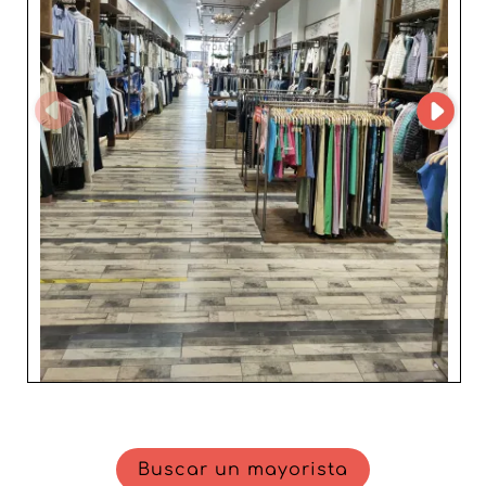
Moda Barcelona es optar por un socio fiable y ágil, que
prioriza un servicio de atención al cliente cercano y una
logística eficiente. Así, los profesionales disfrutan de una
colaboración basada en la confianza, la calidad y una
satisfacción duradera. Con Moda Barcelona, enriquece tu
catálogo de moda femenina actual y con estilo, y ofrece
a tus clientas una moda contemporánea, elegante y
accesible.
Buscar un mayorista