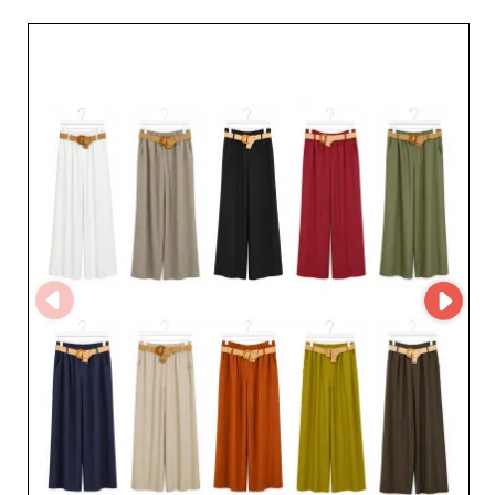
capacidad para adaptarse a las 
tendencias del mercado. Ya busque 
una chaqueta o un abrigo español, 
nuestros socios en España sabrán 
responder a sus expectativas.

Al colaborar con un mayorista de moda 
española, accede a un mercado 
dinámico y a productos de alta calidad 
que conquistarán a su clientela. 
Aproveche las ventajas de la venta al 
por mayor en España para hacer 
crecer su negocio.