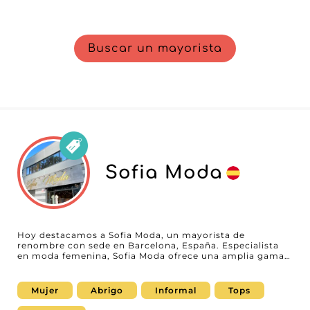
Buscar un mayorista
Sofia Moda
Hoy destacamos a Sofia Moda, un mayorista de
renombre con sede en Barcelona, España. Especialista
en moda femenina, Sofia Moda ofrece una amplia gama
de prendas para todas las estaciones, desde abrigos
hasta tops, pasando por prendas inferiores, denim y
vestidos. Nuestros socios profesionales apreciarán la
Mujer
Abrigo
Informal
Tops
variedad y la calidad de los productos que ofrece este
proveedor de confianza. Sofia Moda se distingue por su