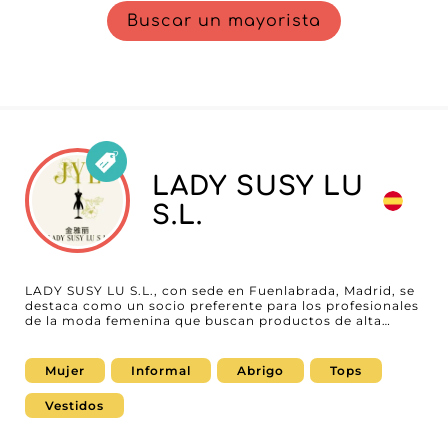
Buscar un mayorista
LADY SUSY LU
S.L.
LADY SUSY LU S.L., con sede en Fuenlabrada, Madrid, se
destaca como un socio preferente para los profesionales
de la moda femenina que buscan productos de alta
calidad. Especializado en venta al por mayor, este
mayorista ofrece una gama variada que incluye abrigos,
tops, partes de abajo y vestidos, perfectamente
Mujer
Informal
Abrigo
Tops
adaptados a las necesidades de los revendedores
orientados a una clientela femenina. Con una reputación
Vestidos
bien consolidada de fiabilidad y profesionalidad, LADY
SUSY LU S.L. permite a los minoristas acceder a
productos de tendencia a precios competitivos,