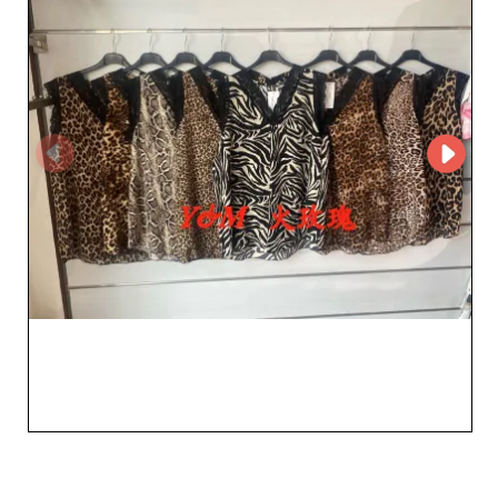
servicio de atención al cliente ágil, listo para responder a
todas tus preguntas. Elegir a HUO MEI GUI SL como
proveedor es apostar por la calidad y la diversidad para
enamorar a tu clientela femenina y reforzar la
competitividad de tu marca. Con especial atención a la
confección y los acabados, cada prenda está diseñada
para durar y causar sensación. En nuestra plataforma,
HUO MEI GUI SL se presenta como un socio estratégico
para cualquier revendedor ambicioso que quiera
aumentar su facturación con colecciones que destilan
sofisticación y originalidad. Elige la excelencia con HUO
MEI GUI SL y lleva tu negocio a nuevas alturas.