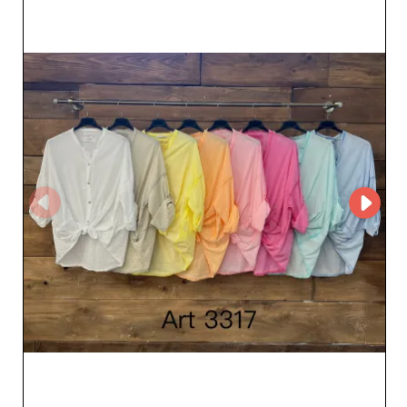
posiciona como el socio ideal para las boutiques que
desean enriquecer su oferta con piezas elegantes y
refinadas. La selección de abrigos garantiza una
protección elegante contra las inclemencias, mientras
que los vestidos seducen por sus cortes variados y
estampados cautivadores. Los tops, con detalles
cuidados, y las prendas inferiores, con siluetas
favorecedoras, completan esta colección, ofreciendo así
a sus clientes looks completos y con estilo. La fiabilidad
de Nova ancla S.L se traduce en un servicio excepcional
orientado a la satisfacción del cliente. Al utilizar
MicroStore, este mayorista garantiza una experiencia de
compra fluida y eficiente, permitiendo a los
revendedores realizar pedidos con total tranquilidad. Los
plazos de entrega respetados y la calidad constante de
los productos refuerzan la sólida reputación de Nova
ancla S.L en el mercado. Elegir Nova ancla S.L es optar
por prendas de calidad y un servicio de confianza. Para
los profesionales que desean ofrecer lo mejor a sus
clientes, este mayorista de Barcelona es un referente
que combina estilo, eficiencia y fiabilidad. Al colaborar
con Nova ancla S.L, aseguras a tu empresa una alianza
ganadora y a tu cartera de productos un aire
indiscutiblemente en tendencia.