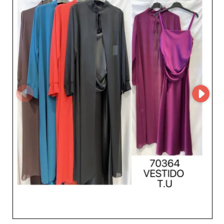
proveedor. Al elegir EMMA by Fashion station, los
profesionales se benefician de un servicio de atención al
cliente ágil, una logística eficiente y plazos de entrega
rápidos, esenciales para mantener un negocio con buen
rendimiento. La seriedad y fiabilidad de este mayorista lo
convierten en un socio preferente para las tiendas que
desean enriquecer su oferta con prendas femeninas
elegantes, cómodas y actuales. Optar por EMMA by
Fashion station es colaborar con un proveedor español
reconocido que combina experiencia, calidad y
adaptabilidad para apoyar de forma sostenida el éxito de
los minoristas de moda en Europa y más allá.