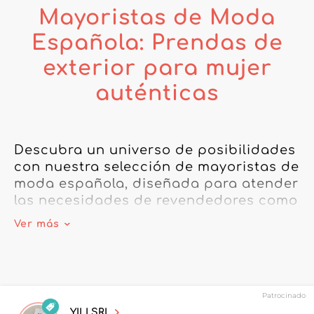
Mayoristas de Moda
Española: Prendas de
exterior para mujer
auténticas
Descubra un universo de posibilidades 
con nuestra selección de mayoristas de 
moda española, diseñada para atender 
las necesidades de revendedores como 
usted. Como profesional de la moda, 
Ver más
sabe lo importante que es colaborar 
con socios fiables e innovadores. 
Nuestros mayoristas de moda española 
se distinguen por su experiencia en 
Patrocinado
moda femenina española, ofreciendo 
YILI SRL