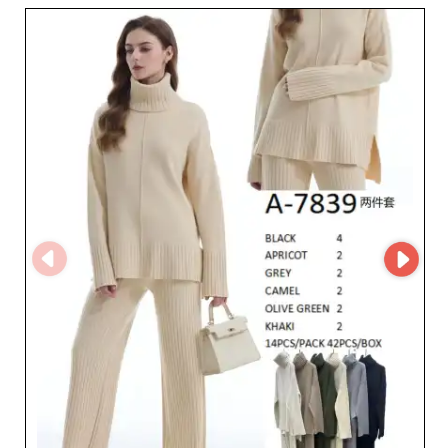
garantizando al mismo tiempo un servicio de atención al
cliente impecable. La disponibilidad de las últimas
tendencias de la moda convierte a este mayorista en una
opción de primer nivel para quienes desean enriquecer
su inventario con piezas atractivas y contemporáneas.
Como socio de My Fashion Wholesaler, LADY SUSY LU
S.L. utiliza la plataforma MicroStore, optimizando la
experiencia de compra en línea para sus socios
comerciales. Esta integración asegura una navegación
fluida y una gestión eficiente de los pedidos, facilitando
así el reabastecimiento rápido y sin complicaciones para
los revendedores. Las ventajas de colaborar con LADY
SUSY LU S.L. van mucho más allá del acceso a productos
de alta calidad. Es la garantía de una cadena de
suministro fiable y de una gran capacidad de respuesta
ante las tendencias fluctuantes del mercado. Sus
servicios personalizados, junto con una logística
eficiente, convierten a LADY SUSY LU S.L. en un activo
indiscutible para cualquier empresa que desee responder
a las expectativas de su clientela femenina con estilo y
eficacia. Optar por LADY SUSY LU S.L. es elegir un aliado
de confianza en el exigente universo de la moda
femenina al por mayor, respaldado por soluciones
tecnológicas avanzadas y un saber hacer probado en el
mercado.