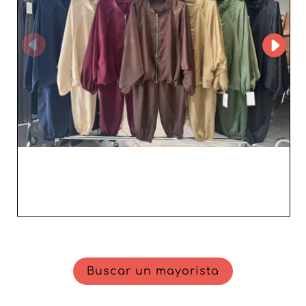
diseño moderno y su calidad superior. Al tratar con ellos,
usted se beneficia no solo de una excelente relación
calidad-precio, sino también de un servicio de atención
al cliente ágil y profesional. Para los revendedores que
deseen enriquecer su catálogo con artículos atractivos y
fiables, Lunafashion textil S.l en Sevilla es una
oportunidad que no debe dejar pasar. Asegúrese una
gama de prendas diversa y de confianza para responder
a las expectativas de sus clientas exigentes. Opte por
este socio B2B y dé un nuevo impulso a su comercio de
moda femenina.
Buscar un mayorista