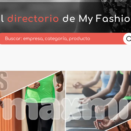
al
directorio
de My Fashio