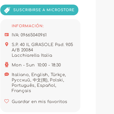
á a tus necesidades con una
o diseño moderno; también son
a para tus clientes.
SUSCRIBIRSE A MICROSTORE
u compromiso con la excelencia.
 sino también un acompañamiento
a maximizar los márgenes.
INFORMACIÓN:
 y fluidas, ofreciéndote una
IVA: 09665040961
iversales e indispensables, ALAN
S.P. 40 IL GIRASOLE Pad. 9.05
surtido, accedes a una oferta de
A/B 20084
fidelidad a largo plazo. No
Lacchiarella Italia
 una experiencia de ventas
Mon - Sun
10:00 - 18:30
Italiano, English, Türkçe,
Pусский, 中文(简), Polski,
Português, Español,
Français
Guardar en mis favoritos