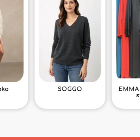
oko
SOGGO
EMMA 
s