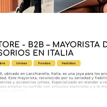
TORE - B2B – MAYORISTA
SORIOS EN ITALIA
bre
Unisex
Fondos
Vestidos
 ubicado en Lacchiarella, Italia, es una joya para los p
dad. Este mayorista, reconocido por su seriedad y fiabil
lcetines y accesorios unisex. Especializado en atender a
para ampliar tu surtido con artículos esenciales y a la m
rsa y exigente.
TORE - B2B, optas por colecciones que combinan comodid
e que marcará la diferencia en tu oferta. Ya sea que quier