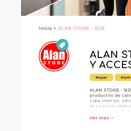
Inicio
>
ALAN STORE - B2B
ALAN S
Y ACCE
Mujer
Hom
ALAN STORE - B2B,
productos de cali
ropa interior, ca
es tu socio ideal 
una clientela dive
Ver más
Al elegir ALAN S
atención al detall