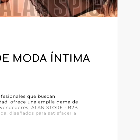
 DE MODA ÍNTIMA
rofesionales que buscan
idad, ofrece una amplia gama de
 revendedores, ALAN STORE - B2B
oda, diseñados para satisfacer a
ad y estilo, fabricadas con una
as diversificar tu catálogo o