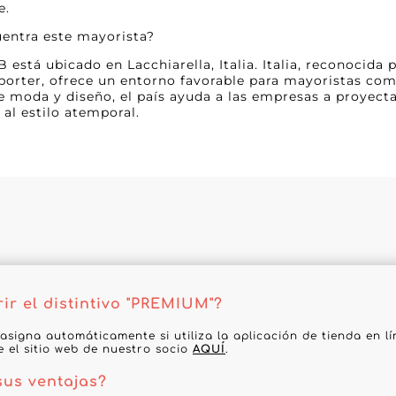
e.
uentra este mayorista?
está ubicado en Lacchiarella, Italia. Italia, reconocida p
à-porter, ofrece un entorno favorable para mayoristas 
de moda y diseño, el país ayuda a las empresas a proyect
 al estilo atemporal.
r el distintivo "PREMIUM"?
 asigna automáticamente si utiliza la aplicación de tienda en l
te el sitio web de nuestro socio
AQUÍ
.
sus ventajas?