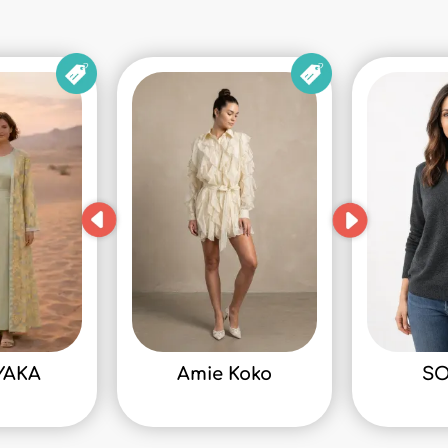
YAKA
Amie Koko
S