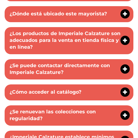
¿Dónde está ubicado este mayorista?
¿Los productos de Imperiale Calzature son
adecuados para la venta en tienda física y
en línea?
¿Se puede contactar directamente con
Imperiale Calzature?
¿Cómo acceder al catálogo?
¿Se renuevan las colecciones con
regularidad?
¿Imperiale Calzature establece mínimos