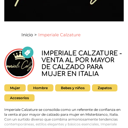
Inicio
>
Imperiale Calzature
IMPERIALE CALZATURE -
VENTA AL POR MAYOR
DE CALZADO PARA
MUJER EN ITALIA
Mujer
Hombre
Bebes y niños
Zapatos
Accesorios
Imperiale Calzature se consolida como un referente de confianza en
la venta al por mayor de calzado para mujer en Misterbianco, Italia.
Con un surtido diverso que combina armoniosamente tendencias
contemporáneas, estilos elegantes y básicos esenciales, Imperiale