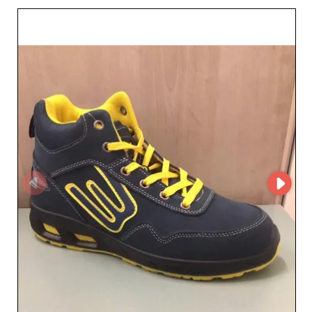
paio è il frutto di una straordinaria maestria artigianale,
che garantisce comfort e durata. La strategia di Silge srl
si basa su una profonda comprensione delle tendenze di
mercato e delle aspettative dei rivenditori. Con
un’interfaccia MicroStore intuitiva, effettuare un ordine
diventa sorprendentemente semplice. Questa soluzione
tecnologica consente ai partner commerciali di gestire
facilmente le scorte, accedere a prodotti esclusivi e
beneficiare di una logistica efficiente. L’affidabilità è al
centro dei valori di Silge srl. I rivenditori possono
contare su un approvvigionamento costante e una
consegna rapida, garantendo così la continuità senza
intoppi delle loro attività. Inoltre, il servizio clienti di
Silge srl è riconosciuto per la sua reattività e
competenza, offrendo un supporto impareggiabile per
massimizzare la soddisfazione dei partner. Scegliere Silge
srl significa optare per un’esperienza d’acquisto senza
pensieri, dove qualità fa rima con innovazione. Unitevi
alla comunità di distributori che già si affidano a questo
pilastro del settore e offrite alla vostra clientela
l’eccellenza che merita. Collaborare con Silge srl significa
capitalizzare sul prestigio del Made in Italy, beneficiando
al contempo di un alleato affidabile e visionario.