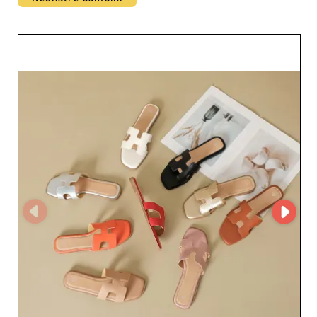
gamma variegata di calzature che risponde ai più alti
standard del mercato della moda. Che cerchiate modelli
classici o design all’avanguardia, ogni paio è pensato per
soddisfare i professionisti più esigenti. Grazie a una
rigorosa selezione dei materiali e a un know-how
d’eccellenza, la qualità dei prodotti è garantita,
assicurando la fidelizzazione della vostra clientela. MD
SCARPE 美地鞋業 riconosce l’importanza di un servizio
clienti impeccabile. Rinomato per professionalità e
rapidità, questo grossista si impegna a offrire soluzioni
personalizzate, in linea con le esigenze specifiche della
vostra azienda. Che siate una piccola boutique o una
grande catena, beneficerete di un’assistenza su misura e
di consigli esperti per ottimizzare la vostra offerta.
Scegliendo MD SCARPE 美地鞋業, puntate su affidabilità
ed efficienza. Questo grossista utilizza anche MicroStore,
una soluzione digitale avanzata che facilita la gestione
degli ordini e semplifica le procedure di acquisto. Grazie
a questo strumento, gestite stock e riassortimenti con
estrema facilità, garantendo un approvvigionamento
costante e puntuale. Optare per MD SCARPE 美地鞋業
significa garantire ai vostri clienti collezioni di calzature
di tendenza e di qualità, beneficiando al contempo di un
servizio su cui potete sempre contare. Fate di MD
SCARPE 美地鞋業 il partner strategico del vostro successo
commerciale.