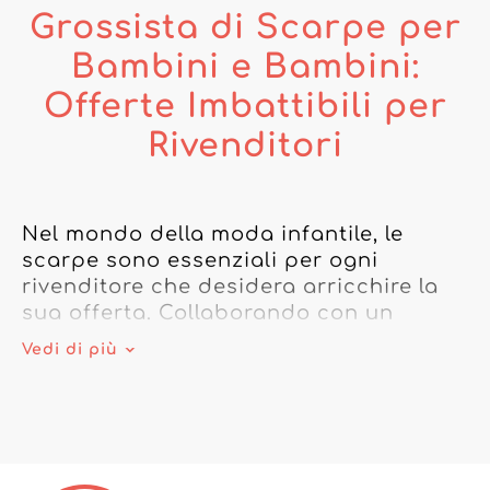
Grossista di Scarpe per
Bambini e Bambini:
Offerte Imbattibili per
Rivenditori
Nel mondo della moda infantile, le 
scarpe sono essenziali per ogni 
rivenditore che desidera arricchire la 
sua offerta. Collaborando con un 
grossista di scarpe per bambini, avrai 
Vedi di più
accesso a una gamma variegata, dalle 
scarpe per bebè alla moda alle sneaker 
junior di stile. I fornitori di scarpe per 
bambini, noti per la loro competenza, 
offrono prodotti di qualità che 