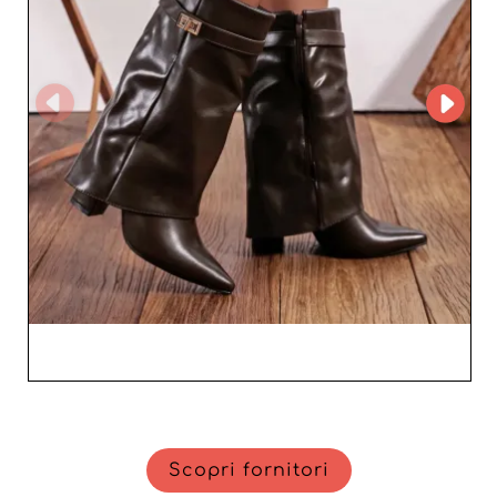
azienda è enorme. Scegliere Bella shoes significa puntare
su un partner affidabile, impegnato nel vostro successo.
La trasparenza delle transazioni, unita a consegne rapide
e sicure, rafforza il rapporto di fiducia con i vostri clienti
finali. A ciò si aggiunge una politica di prezzi competitiva
che aumenterà i vostri margini, dandovi tutti gli
strumenti per far crescere il vostro negozio. Scegliete
Bella shoes e scoprite perché tanti professionisti hanno
già scelto questo grossista per rifornire i loro scaffali con
novità esclusive. Godetevi la moda italiana più
sofisticata, che si distingue sia per l’estetica sia per le
performance sul mercato.
Scopri fornitori