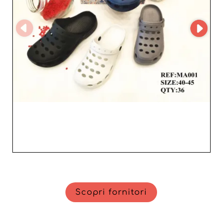
qualità‑prezzo, aumentando al contempo la
soddisfazione dei clienti grazie a una moda accessibile e
di stile. Scegliere 2Z Calzados S.L. significa puntare su
una collaborazione duratura e fruttuosa con un
protagonista imprescindibile del settore calzaturiero,
pronto ad accompagnare la tua attività verso nuovi
traguardi. Sperimenta la differenza ed entra a far parte
dei numerosi rivenditori che si affidano a 2Z Calzados
S.L. per dare al proprio catalogo quel tocco di stile e
comfort che i clienti cercano.
Scopri fornitori