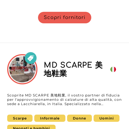
Scopri fornitori
MD SCARPE 美
地鞋業
Scoprite MD SCARPE 美地鞋業, il vostro partner di fiducia
per l'approvvigionamento di calzature di alta qualità, con
sede a Lacchiarella, in Italia. Specializzato nella
distribuzione di calzature per donna, uomo, bebè e
bambini, MD SCARPE 美地鞋業 si afferma come un
grossista imprescindibile per i rivenditori alla ricerca di
Scarpe
Informale
Donne
Uomini
prodotti che uniscano stile, comfort e durata.
Collaborando con MD SCARPE 美地鞋業, accedete a una
Neonati e bambini