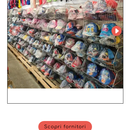
scoprirai anche opzioni di scarpe per 
bebè di marca, ideali per distinguersi 
sul mercato. Inoltre, la nostra rete di 
grossisti di sneaker per bambini ti 
permette di accedere a articoli 
ricercati che attraggono sia i genitori 
che i bambini. Scegli di collaborare con 
i nostri fornitori per incrementare le tue 
vendite e mantenere la fedeltà dei 
clienti grazie a prodotti di qualità 
superiore.
Scopri fornitori