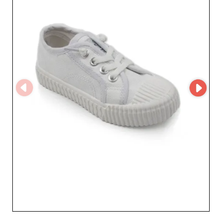
beneficiare di un follow‑up personalizzato. La reattività e
la professionalità del loro team sono punti di forza che
consolidano la reputazione di STAR PARIS tra i
distributori. Scegliendo STAR PARIS puntate su
affidabilità e competitività. Questo partner di fiducia
offre condizioni vantaggiose che facilitano e ottimizzano
la gestione della vostra attività di rivendita. Grazie a una
logistica collaudata e a tempi di consegna rispettati,
potete soddisfare le aspettative dei clienti senza
complicazioni. Per potenziare la vostra offerta e
conquistare il vostro target, affidatevi a STAR PARIS.
Questo grossista è la scelta ideale per i professionisti
attenti alla qualità, al servizio e a relazioni commerciali
durature. Integrate i loro prodotti nel vostro negozio e
distinguetevi nel settore delle calzature per bebè e
bambini.