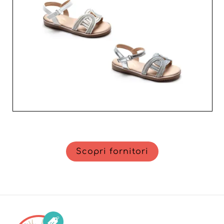
efficacia alle aspettative di una clientela moderna ed
esigente. Scegli qualità e affidabilità per far crescere la
tua azienda.
Scopri fornitori