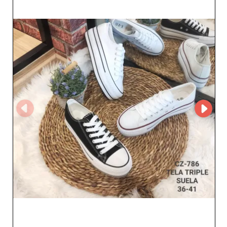
Questo grossista vanta un know-how senza pari,
garantendo che ogni ordine rispetti i requisiti di qualità e
puntualità. Oltre alla qualità dei prodotti, Emas Rebeca
pone grande attenzione a offrire un servizio clienti
impeccabile. Grazie a una struttura operativa ottimizzata
tramite MicroStore, i professionisti beneficiano di
un'esperienza di acquisto semplificata, con transazioni
efficienti e sicure. Per i rivenditori che desiderano
ampliare la gamma con prodotti attraenti e aumentare
le vendite, scegliere Emas Rebeca significa puntare su
affidabilità e innovazione. Con un impegno incrollabile
verso la soddisfazione del cliente e un catalogo pensato
per le esigenze in crescita del mercato, Emas Rebeca si
impone come partner imprescindibile per i negozi che
vogliono offrire il meglio alle proprie clienti. In
conclusione, collaborando con Emas Rebeca avrai
accesso a una gamma dinamica e completa,
beneficiando al contempo di un servizio impeccabile.
Trasforma il tuo negozio in una destinazione di
riferimento per i consumatori con Emas Rebeca.