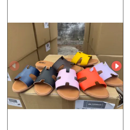
raggiungimento dei tuoi obiettivi commerciali.
Registrati su My Fashion Wholesaler per accedere
direttamente al profilo dettagliato del fornitore e ai suoi
contatti aggiornati. Potrai così metterti facilmente in
contatto, scoprire nuove collezioni e creare assortimenti
performanti per il tuo negozio. Scegli Imperiale
Calzature come partner per la sua affidabilità, l'ampia
scelta e gli stili all'avanguardia richiesti dal tuo mercato.