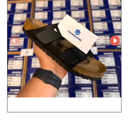
scoprire i suoi prodotti e le condizioni commerciali.
Riconosciuta per professionalità e servizio clienti
impeccabile, l’azienda si afferma come partner affidabile
per i rivenditori che desiderano ottimizzare la propria
offerta. Tempi di elaborazione rapidi, consegne affidabili
e prezzi competitivi rendono MANDRAIME SUPPLY SP. Z
O.O. una risorsa fondamentale per dare slancio alle
vendite. Affidati a MANDRAIME SUPPLY SP. Z O.O. per
potenziare il tuo assortimento di calzature e sneaker e
offrire ai tuoi clienti modelli moderni, confortevoli e
durevoli, all’altezza delle aspettative del mercato attuale.