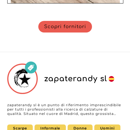
Scopri fornitori
zapaterandy sl
zapaterandy sl è un punto di riferimento imprescindibile
per tutti i professionisti alla ricerca di calzature di
qualità. Situato nel cuore di Madrid, questo grossista
offre una vasta gamma di prodotti adatti a donne,
uomini e bambini. Questa varietà permette ai rivenditori
di soddisfare le diverse aspettative della propria clientela
Scarpe
Informale
Donne
Uomini