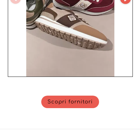
Collaborando con i nostri fornitori, 
benefici di un approvvigionamento a 
prezzi competitivi, essenziale per 
ottimizzare il tuo margine. Esplora la 
nostra gamma di scarpe da donna 
all'ingrosso e scopri perché siamo la 
scelta preferita dai professionisti del 
prêt-à-porter.
Scopri fornitori