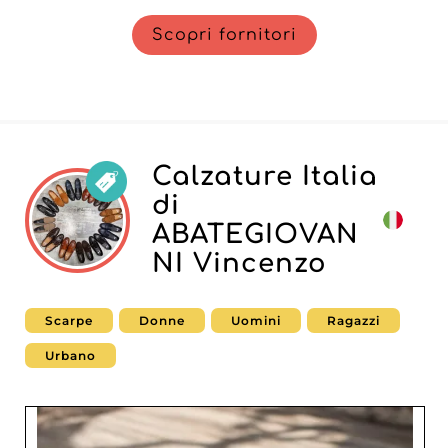
Scopri fornitori
Calzature Italia
di
ABATEGIOVAN
NI Vincenzo
Scarpe
Donne
Uomini
Ragazzi
Urbano