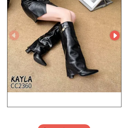
SAILENT, i rivenditori ottengono vantaggi competitivi.
Non solo avrete accesso a collezioni di tendenza e
diversificate, ma beneficerete anche di prezzi
vantaggiosi per ottimizzare il vostro margine di profitto.
La flessibilità degli ordini vi consente di adeguare
facilmente il vostro inventario in base alle stagioni e alle
preferenze della clientela. Optate per Kayla gmbh e
offrite ai vostri clienti un’esperienza di acquisto unica
grazie a scarpe da donna che si distinguono. Le
collezioni disponibili su SAILENT non sono solo prodotti,
ma una promessa di qualità, fiducia e successo per la
vostra azienda.