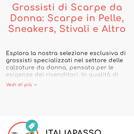
Grossisti di Scarpe da
Donna: Scarpe in Pelle,
Sneakers, Stivali e Altro
Esplora la nostra selezione esclusiva di 
grossisti specializzati nel settore delle 
calzature da donna, pensata per le 
esigenze dei rivenditori. In qualità di 
grossista di scarpe da donna, offriamo 
Vedi di più
un'ampia gamma di prodotti, dalle 
sneaker di tendenza alle décolleté 
eleganti, passando per i sandali estivi e 
gli stivali robusti.

I nostri fornitori di calzature da donna 
ITALIAPASSO
sono selezionati con rigore per 