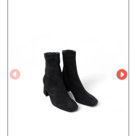
questo grossista saprà soddisfare ogni esigenza. Grazie a
un’ampia gamma di stili, i prodotti di Niko amore
completeranno alla perfezione il vostro negozio,
conquistando con un design curato e moderno.
Includendo Niko amore nella selezione di SK Mode,
abbiamo scelto un partner che condivide la nostra
visione di eccellenza e affidabilità. Con l’utilizzo di
MicroStore, Niko amore garantisce una gestione
ottimizzata degli ordini, assicurando un processo
d’acquisto fluido e rapido per tutti i nostri partner.
Questa tecnologia avanzata facilita la gestione del
catalogo e consente un monitoraggio personalizzato,
garantendo così un’esperienza utente ottimale. Per i
rivenditori, affidarsi a Niko amore significa anche
beneficiare di un servizio clienti reattivo ed efficiente.
Questo grossista fa di tutto per supportare i
professionisti, offrendo consulenza e assistenza per
ottimizzare il vostro approvvigionamento di calzature da
donna. Unitevi a SK Mode e Niko amore oggi stesso per
usufruire di prodotti di alta qualità e di un’esperienza
ineguagliabile. Potenziate le vostre vendite scegliendo
un fornitore all’altezza delle vostre esigenze e offrite alle
vostre clienti una collezione di scarpe capace di
conquistarle.