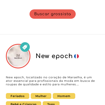
Buscar grossista
New epoch
New epoch, localizado no coração de Marselha, é um
ator essencial para profissionais da moda em busca de
roupas de qualidade e estilo para mulheres.
Especializado na distribuição de casacos, blusas, calças e
vestidos, New epoch se destaca por uma oferta rica e
variada, perfeitamente adaptada às últimas tendências
Feriados
Mulher
Homem
da moda feminina. Este atacadista, com uma sólida
reputação em Marselha, incorpora a tecnologia
Bebé e Crianças
Tops