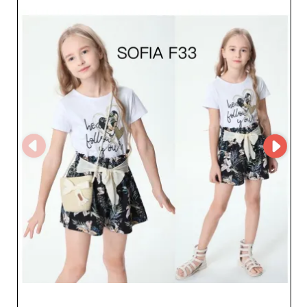
atuais e as expectativas exigentes dos seus clientes.
Optar por SOFIA é ter a garantia de uma colaboração
fiável, focada na satisfação do cliente. Os benefícios de
trabalhar com SOFIA não se limitam à sua gama
excecional de produtos. A grande mais-valia deste
fornecedor está também na sua rapidez de resposta e no
serviço personalizado, assegurando entregas rápidas e
aconselhamento certeiro para otimizar a sua oferta
comercial. SOFIA compromete-se a ser mais do que um
simples fornecedor; é um parceiro de confiança que
acompanha o crescimento da sua loja. Colaborando com
SOFIA, os revendedores podem reforçar as suas coleções
com peças essenciais e tendência, tirando partido de
condições vantajosas e competitivas. Aproveite a
experiência e a expertise de SOFIA para oferecer aos seus
clientes o melhor vestuário infantil. Não perca a
oportunidade de trabalhar com um grossista que
entende o seu mercado e ajuda a destacar-se com
produtos de alta qualidade a preços atrativos.