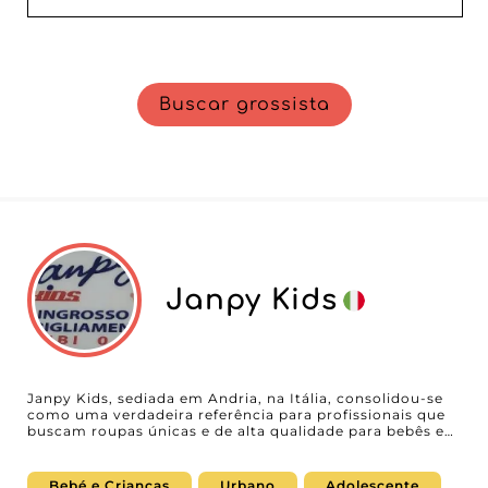
Buscar grossista
Janpy Kids
Janpy Kids, sediada em Andria, na Itália, consolidou-se
como uma verdadeira referência para profissionais que
buscam roupas únicas e de alta qualidade para bebês e
crianças. No coração da nossa plataforma B2B, Janpy
Kids oferece uma gama diversificada de produtos de
swimwear que atendem perfeitamente às necessidades
Bebé e Crianças
Urbano
Adolescente