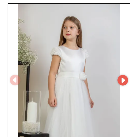
revendedores exigentes e satisfazer uma clientela atenta
ao estilo e à qualidade. Embora Viwa 4 Kids não esteja
presente no MicroStore, os profissionais interessados
podem contactá-lo diretamente através da sua página
no My Fashion Wholesaler para obter mais informações
ou estabelecer uma colaboração comercial. Este
contacto direto permite aceder facilmente aos detalhes
das coleções, às condições de venda e às novidades.
Trabalhar com Viwa 4 Kids é escolher um parceiro sério
e experiente, reconhecido pela atenção ao detalhe e pelo
compromisso com a satisfação do cliente. Graças à sua
fiabilidade, qualidade consistente e serviço atento, este
grossista impõe-se como uma referência incontornável
no segmento da moda infantil na Polónia. Confie em
Viwa 4 Kids para enriquecer o seu catálogo com roupas
adequadas às necessidades dos mais novos e reforçar o
valor da sua oferta no mercado.