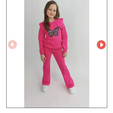
profissionais. Graças a essa tecnologia, as transações são
simplificadas e seguras, oferecendo a agilidade e a
eficiência que agradam aos revendedores mais
atarefados. Essa abordagem moderna permite acesso
rápido à linha completa de Bambola, tornando a gestão
de estoque e de novos pedidos mais simples. Escolher
Bambola é optar por um serviço de qualidade, produtos
impecavelmente desenvolvidos e uma relação de
negócios baseada em confiança e excelência. Se você
busca ampliar sua oferta com vestidos elegantes para
meninas ou casacos resistentes para bebês, Bambola é o
parceiro ideal para atender às expectativas de uma
clientela exigente. Invista no futuro do seu negócio com
um atacadista que entende as necessidades dos
profissionais e se compromete a oferecer o melhor da
moda infantil.