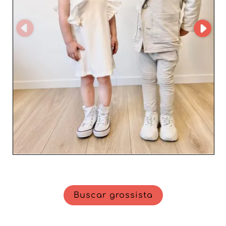
serviço, combinado com sua gama de roupas inovadoras
e na moda, faz de Dream Dress uma fonte essencial para
os varejistas que desejam revitalizar sua oferta na loja e
atrair clientes preocupados com qualidade e estilo. Em
resumo, Dream Dress não é apenas um atacadista; é um
parceiro estratégico para os profissionais que buscam
enriquecer seu catálogo de roupas para bebês e crianças
com peças que combinam moda e funcionalidade.
Buscar grossista