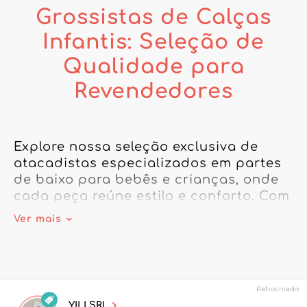
Grossistas de Calças
Infantis: Seleção de
Qualidade para
Revendedores
Explore nossa seleção exclusiva de 
atacadistas especializados em partes 
de baixo para bebês e crianças, onde 
cada peça reúne estilo e conforto. Com 
uma ampla linha de calças infantis, das 
Ver mais
calças para meninas às calças para 
meninos, oferecemos opções para 
todas as estações e ocasiões. Escolha 
calças para bebê macias e resistentes, 
Patrocinado
perfeitas para os primeiros passos. 
YILI SRL