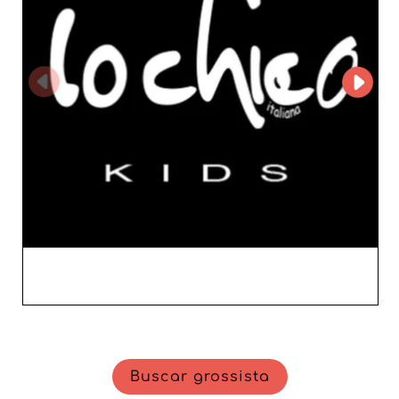
regularmente o stock. A escolha acertada de se associar
a Piero Peng garante‑lhe margens interessantes, aliadas
a uma relação qualidade‑preço excecional que irá
conquistar os seus clientes finais. Escolher Piero Peng é
optar por uma parceria sólida com um protagonista da
indústria têxtil italiana, reconhecido pelo seu know‑how
e compromisso com a excelência. Reforce a sua gama de
produtos oferecendo roupas que respondem às
expectativas das famílias modernas, beneficiando ao
mesmo tempo de uma colaboração assente na confiança
e no sucesso.
Buscar grossista