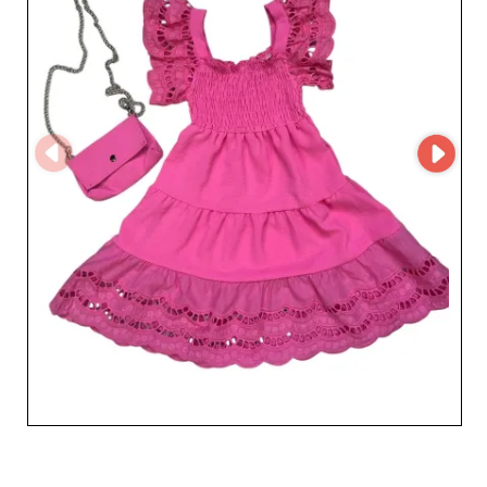
comunicação fluida e personalizada com o fornecedor.
Escolher o Słoń é optar por um parceiro fiável e atento,
reconhecido pelo serviço ao cliente rápido e pela
capacidade de compreender as necessidades dos
retalhistas. Graças ao seu know-how e ao compromisso
com a qualidade, o Słoń impõe-se como um aliado
indispensável para as lojas especializadas em moda
infantil. Ofereça aos seus clientes roupas infantis
funcionais, modernas e confortáveis, e deixe que o Słoń
contribua para o sucesso do seu negócio com coleções
cuidadas e intemporais.