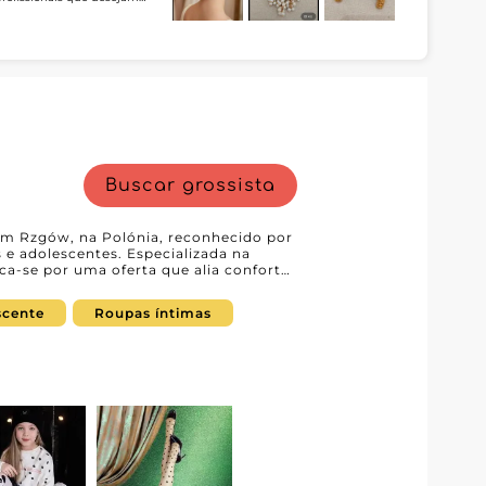
fiança.
de abastecimento. Ao criar
ecedor e desenvolver uma
Buscar grossista
em Rzgów, na Polónia, reconhecido por
 e adolescentes. Especializada na
ca-se por uma oferta que alia conforto,
ente às necessidades dos profissionais
scente
Roupas íntimas
também concebidos com rigorosa
e pretende ampliar a sua gama de
 o melhor às suas clientes, a Alima é o
 um atendimento ao cliente
ez de resposta. A plataforma
a experiência de compra fluida,
as suas encomendas. A interface
ais acesso fácil a catálogos de
ima é optar por
es específicas do mercado feminino e