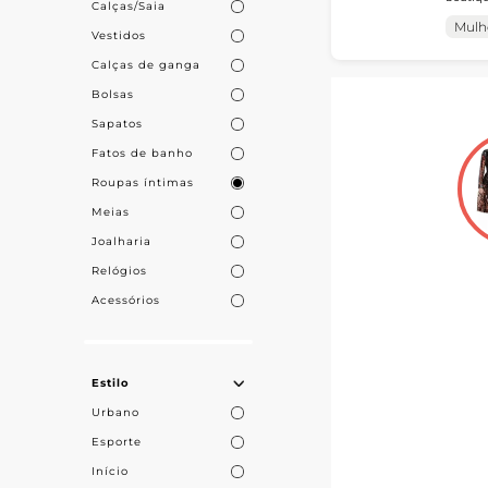
Calças/Saia
ampliar su
íntima infant
permite
Mulh
Vestidos
uma con
parceri
Calças de ganga
Bolsas
Sapatos
Fatos de banho
Roupas íntimas
Meias
Joalharia
Relógios
Acessórios
Estilo
Urbano
Esporte
Início