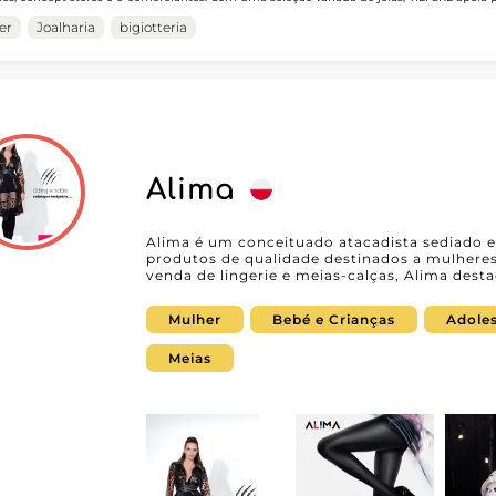
a oferta com acessórios alinhados às necessidades do mercado feminino. Presente no MicroStore, YILI SRL
il graças à nossa rede de atacadistas de con
 que profissionais descubram suas coleções com facilidade e simplifiquem o processo 
er
Joalharia
bigiotteria
ta no My Fashion Wholesaler, os lojistas podem solicitar acesso ao MicroStore do forn
a com um especialista reconhecido em joias no atacado.
Alima
Alima é um conceituado atacadista sediado 
produtos de qualidade destinados a mulheres
venda de lingerie e meias-calças, Alima desta
estilo e durabilidade, respondendo perfeitam
do setor. Na nossa plataforma B2B, temos o prazer de apresentar os produtos da
Mulher
Bebé e Crianças
Adole
Alima, que não são apenas tendência, mas 
atenção aos detalhes. Quer seja uma loja qu
produtos ou um retalhista que deseja oferecer
Meias
parceiro ideal. Ao colaborar com a Alima, os revendedores beneficiam não só de
produtos de alta qualidade, como também de
irrepreensível, garantindo fiabilidade e rapid
MicroStore, utilizada pela Alima, assegura um
permitindo uma gestão simples e eficiente d
intuitiva da MicroStore oferece aos profission
produtos, condições de venda e promoções exclusivas. Escolher a Al
um fornecedor que compreende as necessidad