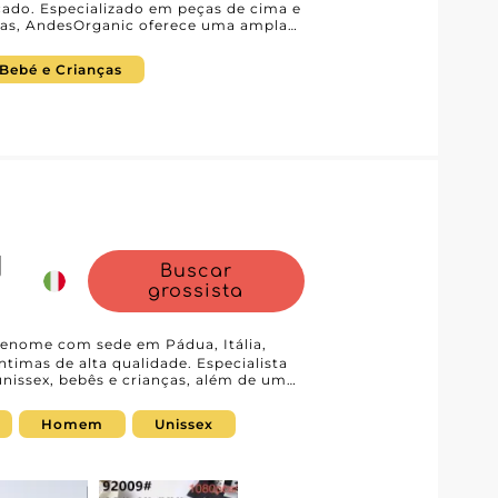
cado. Especializado em peças de cima e
eias, AndesOrganic oferece uma ampla
ico diversificado: feminino, masculino
Bebé e Crianças
s, mas também pela integração
rma MicroStore. Essa solução permite
te, oferecendo uma experiência de
s crescentes expectativas dos
 ambiental. Cada peça é
nforto, estilo e durabilidade —
a clientela. A confiabilidade
o compromisso com um atendimento ao
dos. Trabalhar com esse fornecedor é
ades únicas dos varejistas e está
内
ndedores
Buscar
parceria enriquecedora que levará sua
grossista
ocê tem a garantia de receber
impecável e oportunidades de
ce de impulsionar seu portfólio com
ntes de AndesOrganic, em Udine.
nome com sede em Pádua, Itália,
imas de alta qualidade. Especialista
nissex, bebês e crianças, além de uma
escentes, Intimo mondo 亿丰源内衣 atende
issionais diversifiquem sua oferta com
Homem
Unissex
iedade. Como parceiro da nossa
pelo compromisso com a excelência e a
onfortáveis e elegantes, adequados a