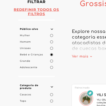
FILTRAR
Grossi
REDEFINIR TODOS OS
FILTROS
Público-alvo
Explore nossa
Mulher
categoria ess
Homem
atacadistas d
de cuecas box
Unissex
internas para
Bebé e Crianças
Ver mais
a coleções mo
Grande
encantar os pa
Adolescente
Nossos especi
funcionalidad
Categoria de
sua oferta na 
Patrocinado
produto
você garante 
Casacos
YILI 
abastecimento
YILI SR
Tops
coleçõe
destacam pela
boutiqu