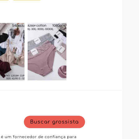
talhes, garantindo assim que os itens
, uma
o processo de compra para os
lifica a gestão de pedidos e oferece
. Uma vantagem considerável para
de estoque e os tempos de
nta para assisti-lo, garantindo uma
 Além disso, a localização estratégica
e prazos de entrega rápidos, essenciais
 doçura e feminilidade aos seus
mpulsione sua oferta com lingerie e
idade. JESSYLIA é a garantia de
 dia após dia. Não perca a
eu sortimento e atender com estilo às
Buscar grossista
, é um fornecedor de confiança para