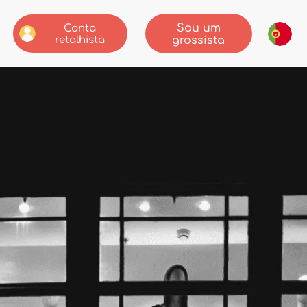
Sou um
Conta
retalhista
grossista