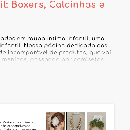
l: Boxers, Calcinhas e
ados em roupa íntima infantil, uma 
infantil. Nossa página dedicada aos 
de incomparável de produtos, que vai 
 meninas, passando por camisetas 
 esses fornecedores, você tem acesso 
der às necessidades dos pequenos e 
ecem itens que unem estética e 
ara meninas, perfeitos para completar 
iais criteriosamente selecionados, 
s. Aproveite as vantagens de um 
sortimento com peças que se 
a. O atacadista oferece
o às expectativas de
a sua loja uma referência em roupa 
profissionais que desejam