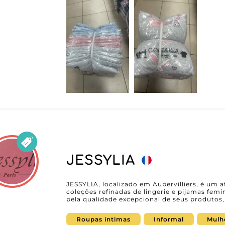
descobrir e encomendar facilmente o sortid
produto é concebido com precisão para se ada
e preferências, garantindo a satisfação de cad
dos materiais reflete uma atenção especial à 
prioritários para a sua clientela moderna e exigente. Daheng Pigi
MicroStore, o que significa que poderá explor
encomendas online com facilidade, tirando p
que simplificam as suas transações e prom
confiar em Daheng Pigiami, opta por um parc
crescimento do seu negócio, assegurando que
preenchidas com peças de grande procura. Junte-se à comunidade de profissionais
que já confia em Daheng Pigiami para oferecer
irresistíveis, e garanta à sua empresa um fut
JESSYLIA
JESSYLIA, localizado em Aubervilliers, é um 
coleções refinadas de lingerie e pijamas femi
pela qualidade excepcional de seus produtos
profissionais que buscam enriquecer sua ofer
Ao escolher JESSYLIA como parceiro, você 
Roupas íntimas
Informal
Mulh
valoriza não apenas o bem-estar, mas tamb