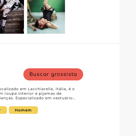
Alima são concebidas para oferecer às
 com uma excelente relação qualidade-
a uma escolha estratégica e vantajosa
ar-se no competitivo universo da
Buscar grossista
alizado em Lacchiarella, Itália, é o
om roupa interior e pijamas de
ianças. Especializado em vestuário
isposição uma vasta gama de produtos
mi,
r
Homem
iada de roupa interior e pijamas, mas
xemplar que garante uma experiência
ste grossista não se limita a oferecer
-se também a responder às
ja em termos de conforto, estilo ou