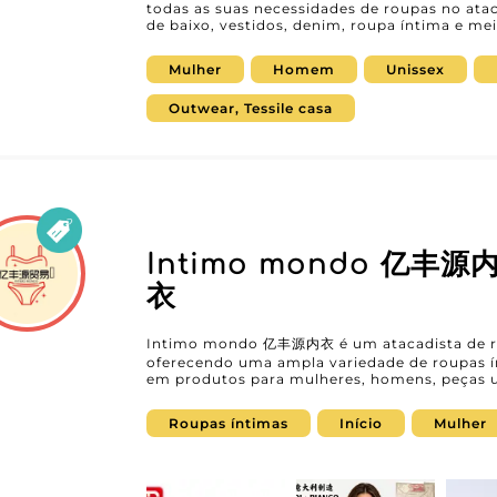
todas as suas necessidades de roupas no ata
de baixo, vestidos, denim, roupa íntima e m
variedade de produtos para atender a um públ
e unissex, além de bebês e crianças. Este atacadista exemplar se destaca não apenas
Mulher
Homem
Unissex
pela qualidade excepcional de seus produto
inovadora de tecnologia por meio da platafo
uma gestão de pedidos simplificada e eficien
Outwear, Tessile casa
compra fluida para os varejistas. Opte por AndesOrganic e conte com uma moda
ética e sustentável, essencial para atender à
consumidores em relação à responsabilidade
cuidadosamente desenvolvida para garantir co
atributos indispensáveis para atrair e fidelizar sua própri
de AndesOrganic é incontestável, graças a
cliente excepcional e prazos de entrega rápi
escolher um parceiro que entende as necessid
Intimo mondo 亿丰源
pronto para se adaptar às exigências do mercado. Junte-se à rede de reve
satisfeitos de AndesOrganic e aproveite uma 
衣
loja a novos patamares. Com AndesOrganic, v
produtos de qualidade superior, um serviço 
crescimento incomparáveis. Não perca a chan
itens modernos e de alta qualidade provenie
Intimo mondo 亿丰源内衣 é um atacadista de re
oferecendo uma ampla variedade de roupas ínt
em produtos para mulheres, homens, peças u
linha dedicada a tamanhos grandes e adol
a diversas necessidades, permitindo que prof
Roupas íntimas
Início
Mulher
eficiência. Trabalhar com Intimo mondo 亿丰源内衣 é escolher um fornecedor que
entende a importância da qualidade e da var
plataforma B2B, este atacadista se destaca 
satisfação do cliente, garantindo produtos c