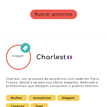
Buscar grossista
Charlest
Charlest, um grossista de excelência com sede em Paris,
França, destaca-se pela sua oferta elegante, dedicada a
profissionais que desejam conquistar o público feminino
com produtos de superior qualidade. Especializado em
malas, lenços e acessórios, Charlest colabora com a
nossa plataforma B2B para oferecer aos retalhistas uma
Mulher
Acessórios
Elegant
experiência de compra inigualável e produtos de
exceção. Este grossista parisiense tira partido da
Casacos
Tops