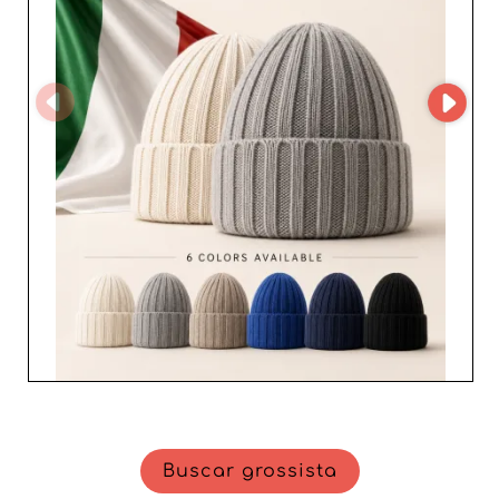
prestados. Escolher YOUNGOIA SRL é também garantir
produtos disponíveis de forma rápida e eficiente,
minimizando os prazos de entrega. A sua compreensão
das necessidades dos revendedores e o compromisso
com um atendimento ao cliente irrepreensível fazem
deste grossista um parceiro de eleição para qualquer
empresa que deseje ampliar a sua gama de acessórios
femininos. YOUNGOIA SRL não é apenas um fornecedor
de acessórios; é um parceiro estratégico para quem
pretende destacar-se no setor da moda feminina,
oferecendo às suas clientes produtos que combinam
estilo, qualidade e inovação.
Buscar grossista