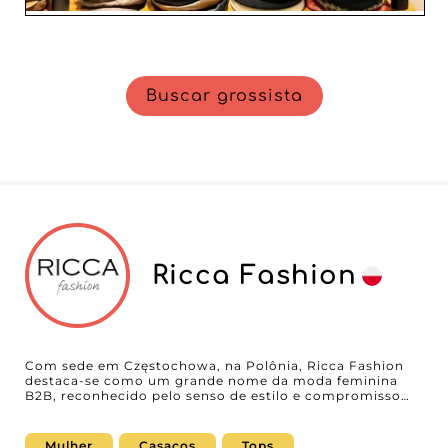
Buscar grossista
Ricca Fashion
Com sede em Częstochowa, na Polônia, Ricca Fashion
destaca-se como um grande nome da moda feminina
B2B, reconhecido pelo senso de estilo e compromisso
com a qualidade. Especializado em pronto para vestir
feminino, este atacadista oferece uma coleção variada
com casacos, tops, partes de baixo, denim e vestidos,
Mulher
Casacos
Tops