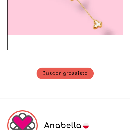
atual e se adapta astutamente a eles. Em conclusão,
Marsandia Hurt permanece uma escolha prudente para
profissionais que procuram enriquecer sua oferta de
joias femininas atraentes e de alta qualidade, enquanto
desfrutam de um serviço ao cliente de primeira linha.
Buscar grossista
Anabella