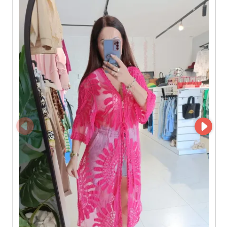
contemporâneo e acabamentos impecáveis, garantindo
satisfação duradoura. Embora Imperium Mody não
esteja presente na MicroStore, os profissionais
interessados podem contactá-lo diretamente através da
sua página na My Fashion Wholesaler para obter mais
informações sobre as coleções ou estabelecer uma
parceria comercial. Este contacto direto permite um
atendimento personalizado e um acompanhamento à
medida. Ao escolher Imperium Mody, colabora com um
parceiro fiável e atento, reconhecido pela qualidade
consistente dos seus produtos e por um serviço ao
cliente ágil. Graças ao seu profissionalismo e know-how,
este grossista afirma-se como um interveniente sólido
no mercado europeu de pronto‑a‑vestir feminino. Confie
em Imperium Mody para enriquecer o seu sortido de
roupa feminina e oferecer às suas clientes coleções
simultaneamente tendência, duráveis e cativantes.