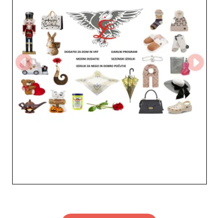
também pelo serviço de apoio ao cliente ágil, logística
fiável e capacidade de adaptação rápida às tendências
do mercado. Graças ao seu profissionalismo e ao
compromisso com a satisfação dos parceiros, a CARUS
LAPIS d.o.o. afirma-se como um aliado de eleição para
lojas e revendedores que pretendem oferecer acessórios
de moda de alta qualidade. Ao escolher a CARUS LAPIS
d.o.o., aposta num parceiro sério e experiente, capaz de
acompanhar o seu crescimento valorizando a sua oferta
comercial.