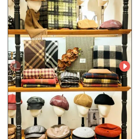
informações detalhadas, firmar uma parceria ou fazer
um pedido. Essa abordagem direta favorece uma relação
comercial personalizada e duradoura. Escolher VERI
accessories é optar por um parceiro confiável, que
entende as necessidades dos profissionais de moda. Seu
atendimento ágil, o cumprimento de prazos e os preços
competitivos fazem dele um aliado estratégico para
lojistas que desejam ampliar sua oferta com acessórios
refinados e versáteis. Com VERI accessories, transforme
seu catálogo e ofereça aos seus clientes peças
modernas, elegantes e duráveis, que reforçarão a
imagem e a atratividade da sua loja.