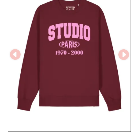
fiabilidade de PINNED BY K & SHIRT WANTED dispensa
provas. O compromisso em oferecer produtos de
qualidade superior e cumprir prazos de entrega é uma
promessa mantida todos os dias. Este grossista
compreende as suas necessidades e esforça-se por
oferecer as melhores soluções para ajudar a ter sucesso
num mercado competitivo. Opte por PINNED BY K &
SHIRT WANTED, um parceiro em quem pode confiar
para enriquecer a sua oferta e atrair a clientela feminina
com artigos que unem estilo, qualidade e modernidade.
A dedicação em ajudar os retalhistas a prosperar faz
toda a diferença.