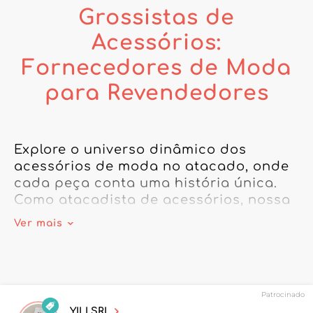
Grossistas de
Acessórios:
Fornecedores de Moda
para Revendedores
Explore o universo dinâmico dos 
acessórios de moda no atacado, onde 
cada peça conta uma história única. 
Como atacadista de acessórios, nossa 
plataforma abre as portas das 
Ver mais
tendências mais em alta, da elegância 
atemporal das joias à praticidade dos 
cintos. Seja você quem procura um 
atacadista de acessórios de 
Patrocinado
maquiagem para completar sua oferta 
YILI SRL