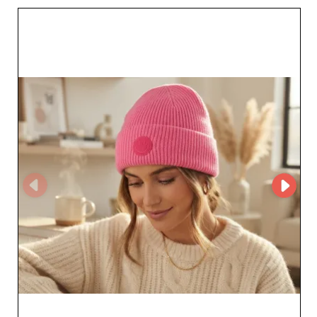
abastecer-se com produtos de qualidade consistente e
colaborar com parceiros fiáveis é essencial para o
sucesso. Registe-se agora na My Fashion Wholesaler e
aceda ao nosso perfil de fornecedor completo, ao
catálogo detalhado e aos contactos diretos. Com MC
GmbH, beneficia de um parceiro de confiança,
comprometido com o crescimento do seu negócio e
atento às expectativas em mudança dos seus clientes.
Deixe-nos ajudar a otimizar a sua seleção e a simplificar
o seu processo de abastecimento com um serviço
profissional e sortidos orientados para o mercado.