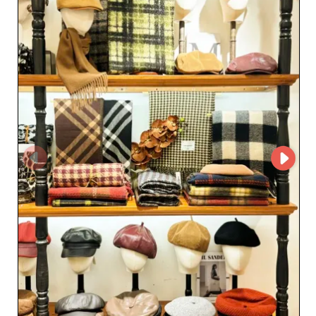
página na My Fashion Wholesaler para obter
informações detalhadas, firmar uma parceria ou fazer
um pedido. Essa abordagem direta favorece uma relação
comercial personalizada e duradoura. Escolher VERI
accessories é optar por um parceiro confiável, que
entende as necessidades dos profissionais de moda. Seu
atendimento ágil, o cumprimento de prazos e os preços
competitivos fazem dele um aliado estratégico para
lojistas que desejam ampliar sua oferta com acessórios
refinados e versáteis. Com VERI accessories, transforme
seu catálogo e ofereça aos seus clientes peças
modernas, elegantes e duráveis, que reforçarão a
imagem e a atratividade da sua loja.