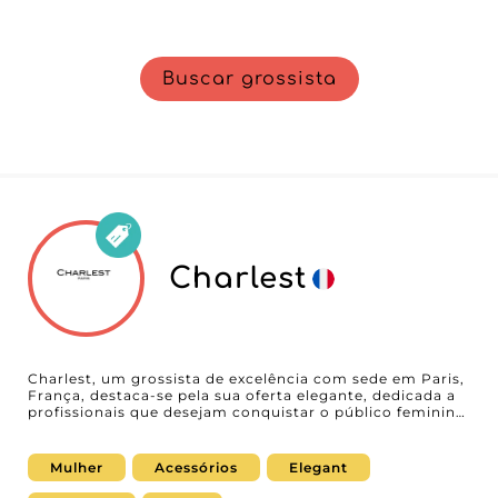
Buscar grossista
Charlest
Charlest, um grossista de excelência com sede em Paris,
França, destaca-se pela sua oferta elegante, dedicada a
profissionais que desejam conquistar o público feminino
com produtos de superior qualidade. Especializado em
malas, lenços e acessórios, Charlest colabora com a
nossa plataforma B2B para oferecer aos retalhistas uma
Mulher
Acessórios
Elegant
experiência de compra inigualável e produtos de
exceção. Este grossista parisiense tira partido da