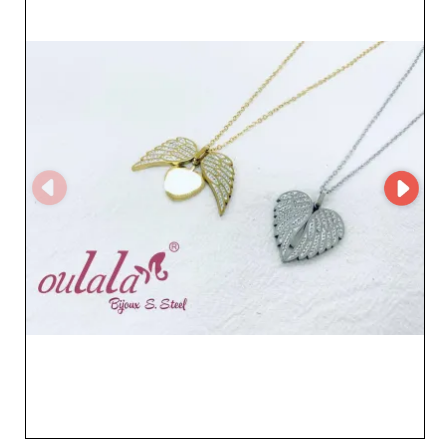
apenas com uma ampla gama de joias, mas também
com um atendimento ao cliente impecável. Cada pedido
é tratado com o máximo cuidado, garantindo um
processo fluido desde a seleção dos itens até a entrega
em sua loja. Os revendedores podem confiar na
transparência e na agilidade deste fornecedor,
fortalecendo sua própria imagem de marca diante de
seus clientes. Um dos principais diferenciais da Oulala
Bijoux é o uso da solução MicroStore, que simplifica a
gestão de pedidos e garante uma experiência de compra
no atacado sem complicações. Essa plataforma
tecnológica avançada otimiza seu tempo e permite que
você se concentre no essencial: satisfazer seus clientes
com joias únicas e de qualidade. Confie em Oulala Bijoux
di Dai Xiaoli e amplie seu portfólio com joias exclusivas
que vão cativar sua clientela. Este atacadista é o aliado
ideal para destacar estilo e sofisticação em sua loja.