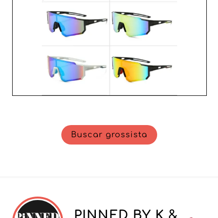
Buscar grossista
PINNED BY K &