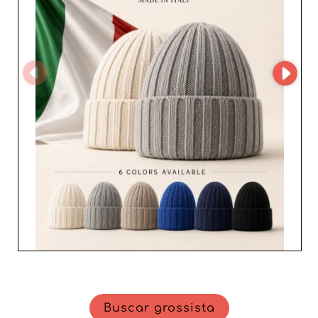
reforçando a confiança na fiabilidade dos serviços
prestados. Escolher YOUNGOIA SRL é também garantir
produtos disponíveis de forma rápida e eficiente,
minimizando os prazos de entrega. A sua compreensão
das necessidades dos revendedores e o compromisso
com um atendimento ao cliente irrepreensível fazem
deste grossista um parceiro de eleição para qualquer
empresa que deseje ampliar a sua gama de acessórios
femininos. YOUNGOIA SRL não é apenas um fornecedor
de acessórios; é um parceiro estratégico para quem
pretende destacar-se no setor da moda feminina,
oferecendo às suas clientes produtos que combinam
estilo, qualidade e inovação.
Buscar grossista