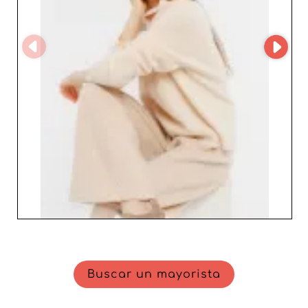
de atención al cliente excepcional. El equipo de Charlest
está dedicado a apoyar a sus socios en cada etapa del
proceso, desde el pedido hasta la entrega, garantizando
una cooperación armoniosa y fructífera. En definitiva,
colaborar con Charlest a través de nuestra plataforma
B2B es una oportunidad valiosa para cualquier
profesional que desee enriquecer su oferta. Con una
reputación bien establecida y un compromiso
inquebrantable con la satisfacción de sus socios,
Charlest representa una elección inteligente para todos
los minoristas que buscan conquistar el mercado
femenino con estilo y confianza.
Buscar un mayorista