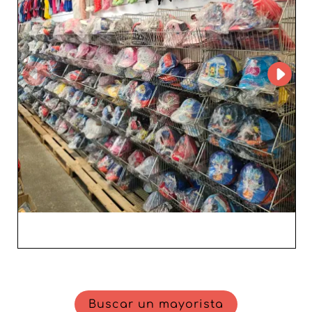
Potenciar tu tienda nunca ha sido tan 
sencillo gracias a nuestra red de 
mayoristas de accesorios de moda. 
Disfruta de un suministro flexible y un 
servicio personalizado, diseñados para 
impulsar tu éxito comercial. Convierte 
cada visita en una experiencia de 
compra inolvidable para tus clientes 
gracias a nuestra selección de 
accesorios cuidadosamente curada.
Buscar un mayorista