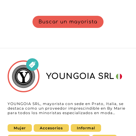
Buscar un mayorista
YOUNGOIA SRL
YOUNGOIA SRL, mayorista con sede en Prato, Italia, se
destaca como un proveedor imprescindible en By Marie
para todos los minoristas especializados en moda
femenina. Con una gama cuidadosamente seleccionada
de accesorios elegantes, este mayorista satisface las
expectativas de los profesionales que buscan calidad y
Mujer
Accesorios
Informal
estilo excepcional para sus clientas. El principal valor de
YOUNGOIA SRL reside en su capacidad para combinar