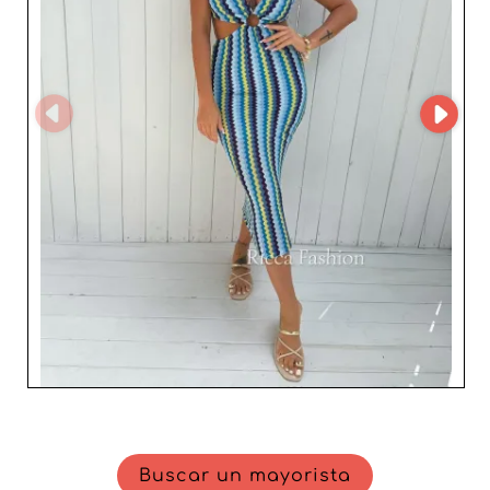
socio fiable y experimentado, que sitúa la satisfacción
del cliente y la calidad del producto en el centro de sus
prioridades. Con colecciones modernas y una logística
optimizada, el mayorista ofrece a los profesionales de la
moda un verdadero valor añadido y una oportunidad
única para desarrollar su negocio. Confíe en Ricca
Fashion para enriquecer su catálogo con piezas
femeninas elegantes y duraderas, diseñadas para
combinar tendencia, comodidad y rendimiento
comercial.
Buscar un mayorista