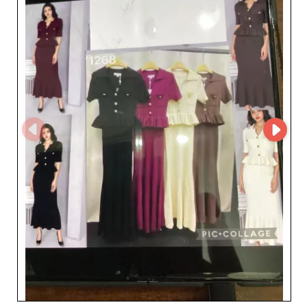
adaptadas a las diversas necesidades de los
revendedores. Así, los revendedores pueden centrarse en
lo que realmente importa: satisfacer y fidelizar a su
clientela. La transparencia en las transacciones, la
rapidez en las entregas y un servicio de atención al
cliente ágil contribuyen a crear una experiencia de
compra fluida y sin preocupaciones. Al optar por Cindy,
los profesionales se benefician de una alianza sólida,
propicia para el crecimiento de su negocio. Este
mayorista de Marsella encarna la excelencia del prêt-à-
porter, combinando estilo y funcionalidad, y ofreciendo
un acompañamiento personalizado a sus socios. Para
quienes buscan diferenciarse en el mercado femenino,
Cindy es la opción ideal.