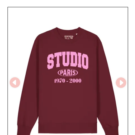
todas tus colecciones, pasando por prendas inferiores
que se combinan con elegancia con diversos looks. Los
amantes del denim quedarán encantados con una
cuidada selección de vaqueros que se adaptan a todas
las siluetas, mientras que los vestidos elegantes
seducirán a quienes buscan un estilo distinguido y
moderno. La fiabilidad de PINNED BY K & SHIRT
WANTED está más que demostrada. Su compromiso de
ofrecer productos de alta calidad y cumplir los plazos de
entrega es una promesa que se mantiene cada día. Este
mayorista comprende tus necesidades y se esfuerza por
brindarte las mejores soluciones para ayudarte a triunfar
en un mercado competitivo. Elige PINNED BY K & SHIRT
WANTED, un socio en el que puedes confiar para
enriquecer tu oferta y conquistar a tu clientela femenina
con artículos que combinan estilo, calidad y
modernidad. Su compromiso de ayudar a los minoristas
a prosperar marca la diferencia.