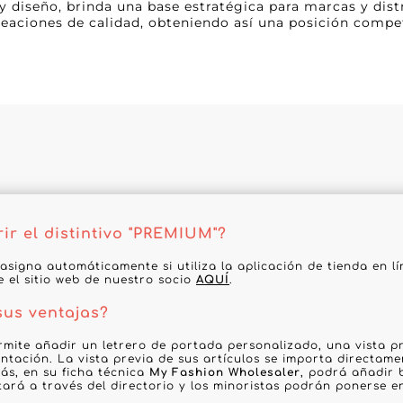
y diseño, brinda una base estratégica para marcas y dis
eaciones de calidad, obteniendo así una posición compe
r el distintivo "PREMIUM"?
 asigna automáticamente si utiliza la aplicación de tienda en l
te el sitio web de nuestro socio
AQUÍ
.
sus ventajas?
rmite añadir un letrero de portada personalizado, una vista pr
ntación. La vista previa de sus artículos se importa directame
ás, en su ficha técnica
My Fashion Wholesaler
, podrá añadir 
tará a través del directorio y los minoristas podrán ponerse 