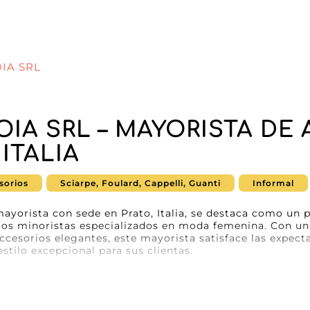
IA SRL
IA SRL – MAYORISTA DE
ITALIA
sorios
Sciarpe, Foulard, Cappelli, Guanti
Informal
yorista con sede en Prato, Italia, se destaca como un 
 los minoristas especializados en moda femenina. Con 
ccesorios elegantes, este mayorista satisface las expecta
stilo excepcional para sus clientas.
r de YOUNGOIA SRL reside en su capacidad para combinar 
rece se distinguen por su elegancia atemporal, haciendo
ra cualquier guardarropa femenino moderno. Ya busques 