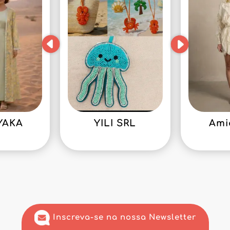
YAKA
YILI SRL
Ami
Inscreva-se na nossa Newsletter