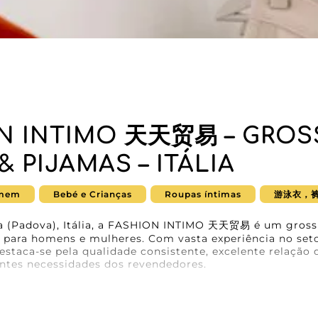
N INTIMO 天天贸易 – GROS
& PIJAMAS – ITÁLIA
mem
Bebé e Crianças
Roupas íntimas
游泳衣，
 (Padova), Itália, a FASHION INTIMO 天天贸易 é um grossi
s para homens e mulheres. Com vasta experiência no set
staca-se pela qualidade consistente, excelente relação 
entes necessidades dos revendedores.
O 天天贸易, cada produto é cuidadosamente selecionado pa
o sem comprometer o estilo. A sua gama inclui: