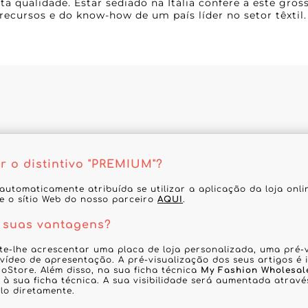
lta qualidade. Estar sediado na Itália confere a este gro
recursos e do know-how de um país líder no setor têxtil.
r o distintivo "PREMIUM"?
automaticamente atribuída se utilizar a aplicação da loja onl
te o sítio Web do nosso parceiro
AQUI
.
 suas vantagens?
te-lhe acrescentar uma placa de loja personalizada, uma pré-v
vídeo de apresentação. A pré-visualização dos seus artigos é
roStore. Além disso, na sua ficha técnica
My Fashion Wholesal
 à sua ficha técnica. A sua visibilidade será aumentada através
lo diretamente.