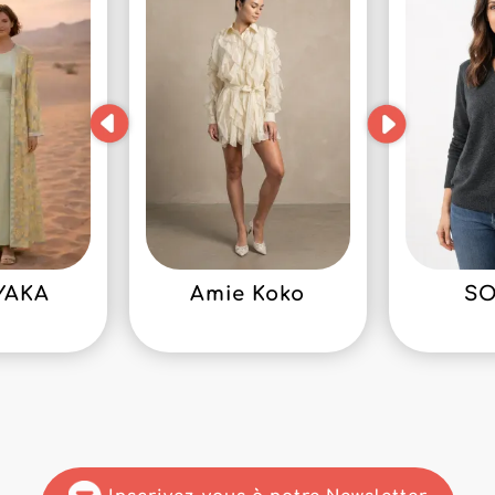
YAKA
Amie Koko
S