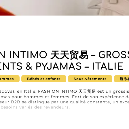
N INTIMO 天天贸易 – GROS
NTS & PYJAMAS – ITALIE
ommes
Bébés et enfants
Sous-vêtements
游泳
dova), en Italie, FASHION INTIMO 天天贸易 est un grossiste
amas pour hommes et femmes. Fort de son expérience dan
sseur B2B se distingue par une qualité constante, un exce
 besoins variés des revendeurs.
IMO 天天贸易, chaque produit est soigneusement sélectionn
sans compromis sur le style. Leur gamme comprend :