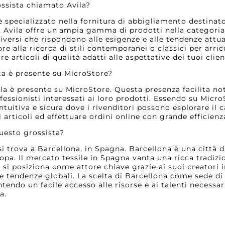
rossista chiamato Avila?
 è specializzato nella fornitura di abbigliamento destinat
 Avila offre un'ampia gamma di prodotti nella categoria
diversi che rispondono alle esigenze e alle tendenze attu
ore alla ricerca di stili contemporanei o classici per arricc
 articoli di qualità adatti alle aspettative dei tuoi client
ta è presente su MicroStore?
vila è presente su MicroStore. Questa presenza facilita n
fessionisti interessati ai loro prodotti. Essendo su Micr
tuitiva e sicura dove i rivenditori possono esplorare il c
i articoli ed effettuare ordini online con grande efficienz
questo grossista?
a si trova a Barcellona, in Spagna. Barcellona è una citt
opa. Il mercato tessile in Spagna vanta una ricca tradiz
a si posiziona come attore chiave grazie ai suoi creatori i
me tendenze globali. La scelta di Barcellona come sede di
tendo un facile accesso alle risorse e ai talenti necessar
a.