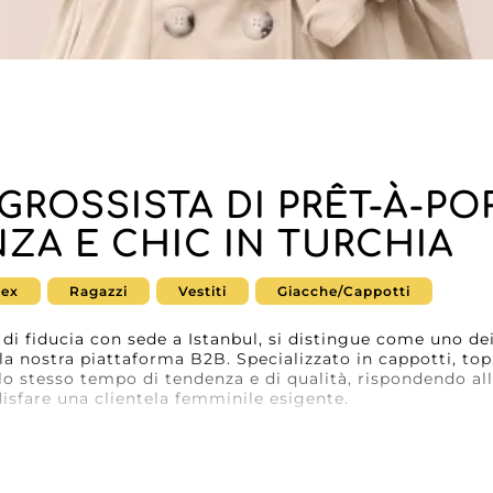
 GROSSISTA DI PRÊT-À-PO
ZA E CHIC IN TURCHIA
sex
Ragazzi
Vestiti
Giacche/Cappotti
 di fiducia con sede a Istanbul, si distingue come uno d
la nostra piattaforma B2B. Specializzato in cappotti, top, 
llo stesso tempo di tendenza e di qualità, rispondendo all
disfare una clientela femminile esigente.
con professionisti della moda, Avila si impegna a offrire
zio impeccabile. Grazie a una logistica ottimizzata e a
grossista garantisce la disponibilità continua delle sue 