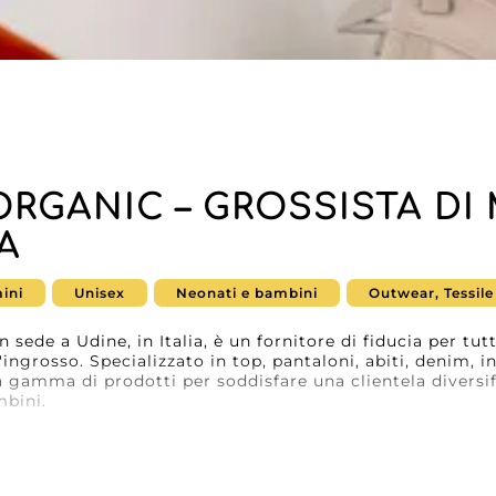
RGANIC – GROSSISTA DI
IA
ini
Unisex
Neonati e bambini
Outwear, Tessile
sede a Udine, in Italia, è un fornitore di fiducia per tut
'ingrosso. Specializzato in top, pantaloni, abiti, denim, 
gamma di prodotti per soddisfare una clientela diversif
mbini.
esemplare si distingue non solo per l'eccezionale qualit
novativa della tecnologia grazie alla piattaforma MicroS
 ordini semplificata ed efficiente, offrendo un'esperienza