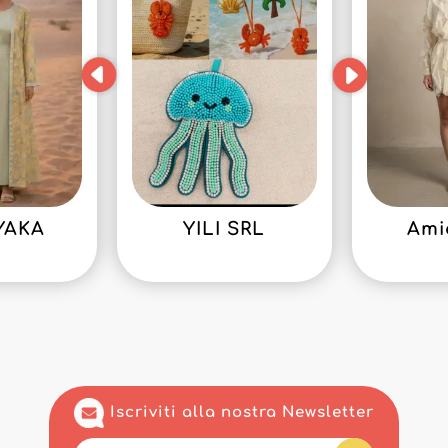
YAKA
YILI SRL
Ami
Iscriviti alla nostra Newsletter