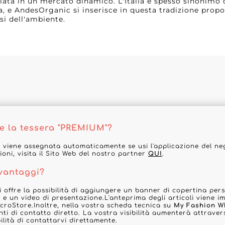
giata in un mercato dinamico. L'Italia è spesso sinonimo 
 e AndesOrganic si inserisce in questa tradizione prop
osi dell'ambiente.
e la tessera "PREMIUM"?
 viene assegnata automaticamente se usi l'applicazione del ne
ioni, visita il Sito Web del nostro partner
QUI
.
 vantaggi?
 offre la possibilità di aggiungere un banner di copertina pers
ta e un video di presentazione.L'anteprima degli articoli viene 
croStore.Inoltre, nella vostra scheda tecnica su
My Fashion W
ti di contatto diretto. La vostra visibilità aumenterà attravers
ilità di contattarvi direttamente.