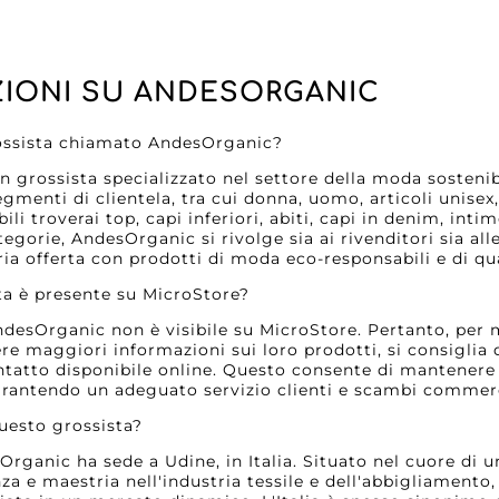
IONI SU ANDESORGANIC
grossista chiamato AndesOrganic?
 grossista specializzato nel settore della moda sosteni
egmenti di clientela, tra cui donna, uomo, articoli unise
bili troverai top, capi inferiori, abiti, capi in denim, int
egorie, AndesOrganic si rivolge sia ai rivenditori sia al
ria offerta con prodotti di moda eco-responsabili e di qua
ta è presente su MicroStore?
AndesOrganic non è visibile su MicroStore. Pertanto, per
ere maggiori informazioni sui loro prodotti, si consiglia
ntatto disponibile online. Questo consente di mantenere
arantendo un adeguato servizio clienti e scambi commerci
questo grossista?
Organic ha sede a Udine, in Italia. Situato nel cuore di 
a e maestria nell'industria tessile e dell'abbigliament